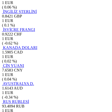
1 EUR
( 0.06 %)
İNGİLİZ STERLİNİ
0.8421 GBP
1 EUR
( 0.1 %)
İSVİÇRE FRANGI
0.9222 CHF
1 EUR
( -0.62 %)
KANADA DOLARI
1.5905 CAD
1 EUR
( 0.02 %)
ÇİN YUANI
7.6583 CNY
1 EUR
( 0.04 %)
AVUSTRALYA D.
1.6143 AUD
1 EUR
( -0.34 %)
RUS RUBLESİ
93.4094 RUB
1 EUR