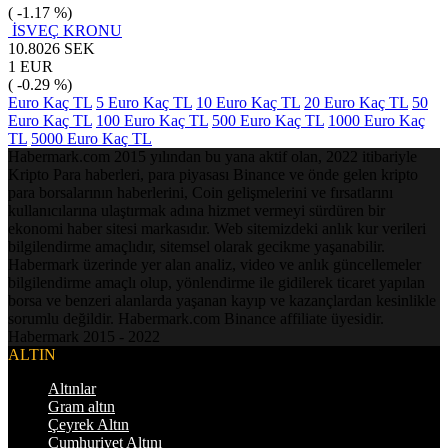
( -1.17 %)
İSVEÇ KRONU
10.8026 SEK
1 EUR
( -0.29 %)
Euro Kaç TL
5 Euro Kaç TL
10 Euro Kaç TL
20 Euro Kaç TL
50
Euro Kaç TL
100 Euro Kaç TL
500 Euro Kaç TL
1000 Euro Kaç
TL
5000 Euro Kaç TL
Habermark.com 2015 yılından bu yana aktif olan, 2022 itibariyle
Kripto Para haberleri, para piyasası Binance ve önde gelen kripto
para borsalarının haberlerini, Coin gelişmelerini ve fırsatlarını
kullanıcılarına ulaştırmak adına hizmet vermeyi sürdüren bir
ekonomi haber sitesi markasıdır. Web sitemizdeki anlık kur verileri
bilgilendirme amaçlıdır, sitemsel olarak gecikme yaşanabilir.
Habermark üzerinde yer alan analiz, video ve anlık güncellemeler
bilgilendirme amaçlı olup, yönlendirme ile gidilerek ticaret yapılan
borsa ve benzeri alanlarda yaşanan kayıp ve kazançlardan kesinlikle
sorumlu değildir. Habermark.com Binance affiliate üyesidir.
Habermark 2015 - 2022
ALTIN
Altınlar
Gram altın
Çeyrek Altın
Cumhuriyet Altını