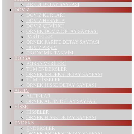
KREDİ DETAY SAYFASI
DÖVİZ
DÖVİZ KURLARI
DÖVİZ HESAPLA
DÖVİZ ÇEVİRİCİ
ÖRNEK DÖVİZ DETAY SAYFASI
PARİTELER
ÖRNEK PARİTE DETAY SAYFASI
DÖVİZ ARŞİV
EKONOMİK TAKVİM
BORSA
BORSA VERİLERİ
TÜM ENDEKSLER
ÖRNEK ENDEKS DETAY SAYFASI
TÜM HİSSELER
ÖRNEK HİSSE DETAY SAYFASI
ALTIN
ALTINLAR
ÖRNEK ALTIN DETAY SAYFASI
HİSSE
HİSSELER
ÖRNEK HİSSE DETAY SAYFASI
ENDEKS
ENDEKSLER
ÖRNEK ENDEKS DETAY SAYFASI