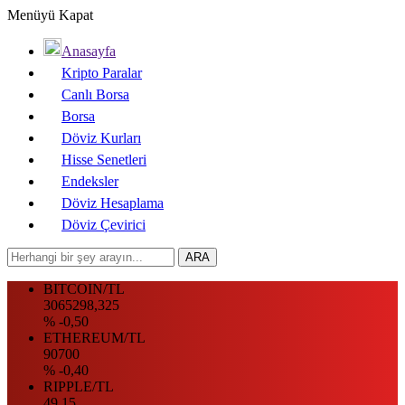
Menüyü Kapat
Anasayfa
Kripto Paralar
Canlı Borsa
Borsa
Döviz Kurları
Hisse Senetleri
Endeksler
Döviz Hesaplama
Döviz Çevirici
BITCOIN/TL
3065298,325
% -0,50
ETHEREUM/TL
90700
% -0,40
RIPPLE/TL
49.15