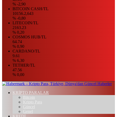
% -2,90
BITCOIN CASH/TL
10156.2,643
% -0,80
LITECOIN/TL
2163.23
% 0,20
COSMOS HUB/TL
64.74
% 0,90
CARDANO/TL
9.61
% 6,30
TETHER/TL
47.56
% 0,00
KRİPTO PARALAR
Bitcoin
Kripto Para
Güncel
Genel
KREDİ