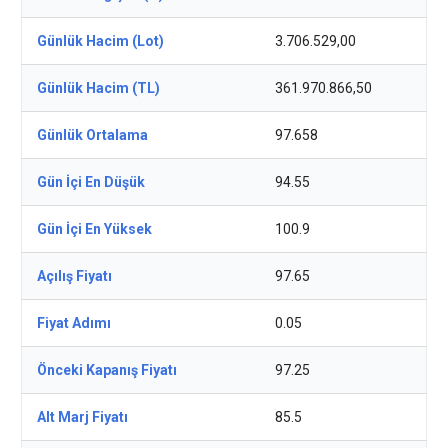
Günlük Hacim (Lot)
3.706.529,00
Günlük Hacim (TL)
361.970.866,50
Günlük Ortalama
97.658
Gün İçi En Düşük
94.55
Gün İçi En Yüksek
100.9
Açılış Fiyatı
97.65
Fiyat Adımı
0.05
Önceki Kapanış Fiyatı
97.25
Alt Marj Fiyatı
85.5