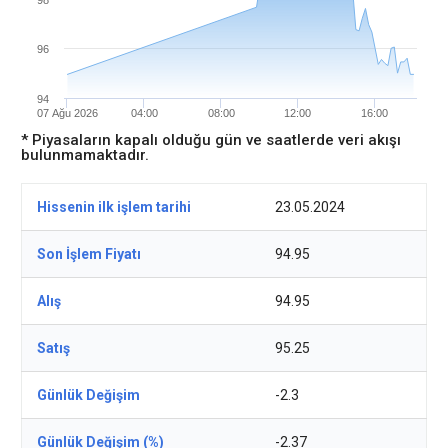
98
96
94
07 Ağu 2026
04:00
08:00
12:00
16:00
* Piyasaların kapalı olduğu gün ve saatlerde veri akışı
bulunmamaktadır.
Hissenin ilk işlem tarihi
23.05.2024
Son İşlem Fiyatı
94.95
Alış
94.95
Satış
95.25
Günlük Değişim
-2.3
Günlük Değişim (%)
-2.37