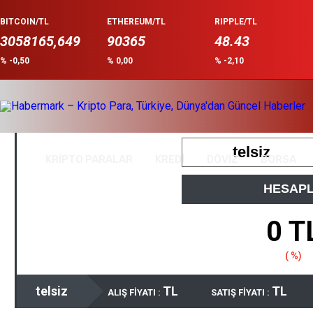
BITCOIN/TL
ETHEREUM/TL
RIPPLE/TL
3058165,649
90365
48.43
% -0,50
% 0,00
% -2,10
Anasayfa
/
telsiz Ne Kadar ?
KRİPTO PARALAR
KREDİ
DÖVİZ
BORSA
HESAP
0 T
( %)
telsiz
TL
TL
ALIŞ FİYATI :
SATIŞ FİYATI :