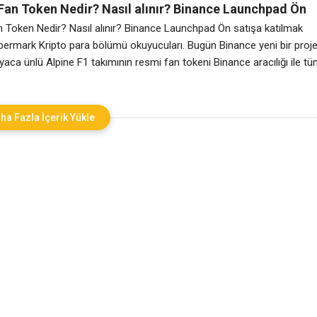
 Fan Token Nedir? Nasıl alınır? Binance Launchpad Ön
tılmak
n Token Nedir? Nasıl alınır? Binance Launchpad Ön satışa katılmak
bermark Kripto para bölümü okuyucuları. Bugün Binance yeni bir proj
aca ünlü Alpine F1 takımının resmi fan tokeni Binance aracılığı ile t
lacak. Katılamak için Binance hesabınızda BNB tutmanız gerekiyor.
io, Porto gibi dev takımların fan tokenlerini piyasaya
ha Fazla İçerik Yükle