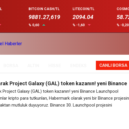
L
BITCOIN CASH/TL
LITECOIN/TL
COSMO
9881.27,619
2094.04
58.7
% 0,60
% -1,60
% -0,2
CANLI BORSA
BORSA
ALTIN
HİSSE
ENDEKS
rak Project Galaxy (GAL) token kazanın! yeni Binance
 etkinliği
 Project Galaxy (GAL) token kazanın! yeni Binance Launchpool
amlar kripto para tutkunları, Habermark olarak yeni bir Binance projesin
aktan mutluluk duyuyoruz. Binance 30. Launchpool projesini
 aktif ettiğini herkese bildirdi, Proje Galaxy GAL token Binance
zerinde farm yaparak edinilebilecek. Yapmanız gereken şey çok basit
esi olarak BNB, Cake veya