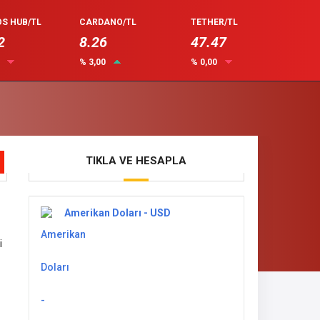
S HUB/TL
CARDANO/TL
TETHER/TL
2
8.26
47.47
0
% 3,00
% 0,00
TIKLA VE HESAPLA
Amerikan Doları - USD
i
,