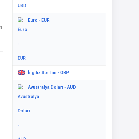
e
Euro - EUR
üm
İngiliz Sterlini - GBP
Avustralya Doları - AUD