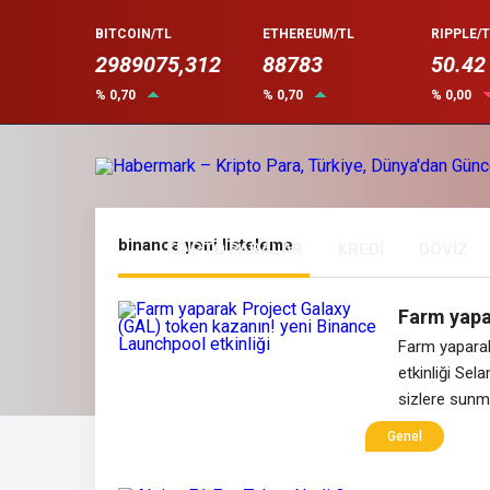
BITCOIN/TL
ETHEREUM/TL
RIPPLE/T
2989075,312
88783
50.42
% 0,70
% 0,70
% 0,00
binance yeni listeleme
KRİPTO PARALAR
KREDİ
DÖVİZ
Farm yapa
Launchpool
Farm yaparak
etkinliği Sel
sizlere sunm
launchpool’da
Genel
launchpool ü
binance abon