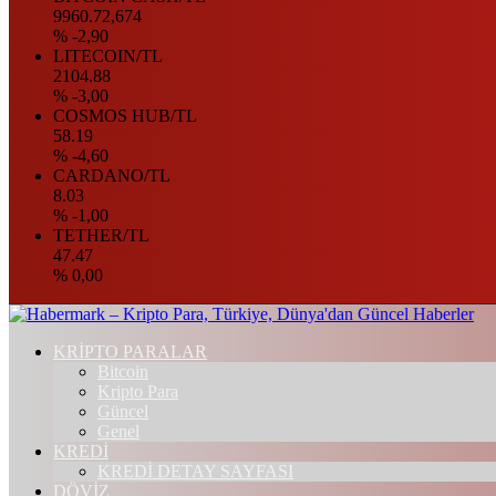
9960.72,674
% -2,90
LITECOIN/TL
2104.88
% -3,00
COSMOS HUB/TL
58.19
% -4,60
CARDANO/TL
8.03
% -1,00
TETHER/TL
47.47
% 0,00
KRİPTO PARALAR
Bitcoin
Kripto Para
Güncel
Genel
KREDİ
KREDİ DETAY SAYFASI
DÖVİZ