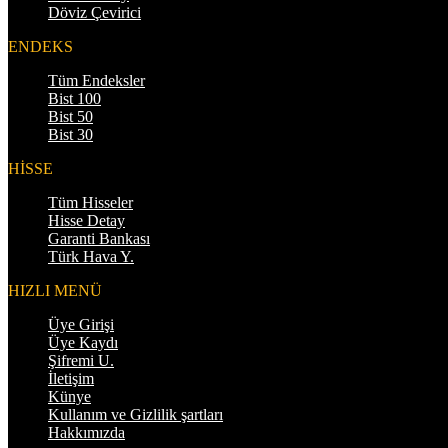
Döviz Çevirici
ENDEKS
Tüm Endeksler
Bist 100
Bist 50
Bist 30
HİSSE
Tüm Hisseler
Hisse Detay
Garanti Bankası
Türk Hava Y.
HIZLI MENÜ
Üye Girişi
Üye Kaydı
Şifremi U.
İletişim
Künye
Kullanım ve Gizlilik şartları
Hakkımızda