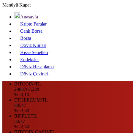
Menüyü Kapat
Anasayfa
Kripto Paralar
Canlı Borsa
Borsa
Döviz Kurları
Hisse Senetleri
Endeksler
Döviz Hesaplama
Döviz Çevirici
BITCOIN/TL
2988767,228
% -3,10
ETHEREUM/TL
88547
% -3,30
RIPPLE/TL
50.47
% -2,30
BITCOIN CASH/TL