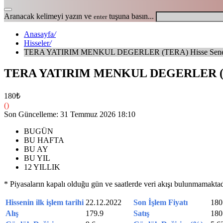
Aranacak kelimeyi yazın ve
tuşuna basın...
enter
Anasayfa
/
Hisseler
/
TERA YATIRIM MENKUL DEGERLER (TERA) Hisse Sene
TERA YATIRIM MENKUL DEGERLER (TE
180₺
()
Son Güncelleme: 31 Temmuz 2026 18:10
BUGÜN
BU HAFTA
BU AY
BU YIL
12 YILLIK
* Piyasaların kapalı olduğu gün ve saatlerde veri akışı bulunmamaktad
Hissenin ilk işlem tarihi
22.12.2022
Son İşlem Fiyatı
180
Alış
179.9
Satış
180