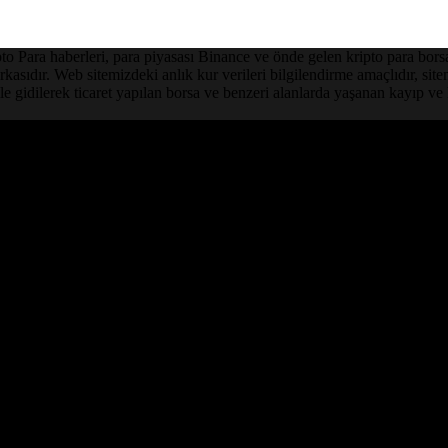
Para haberleri, para piyasası Binance ve önde gelen kripto para borsalar
asıdır. Web sitemizdeki anlık kur verileri bilgilendirme amaçlıdır, sit
le gidilerek ticaret yapılan borsa ve benzeri alanlarda yaşanan kayıp 