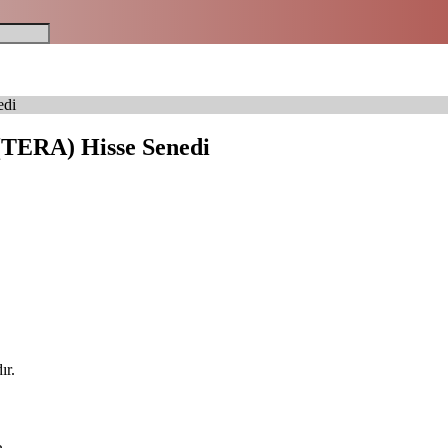
di
RA) Hisse Senedi
ır.