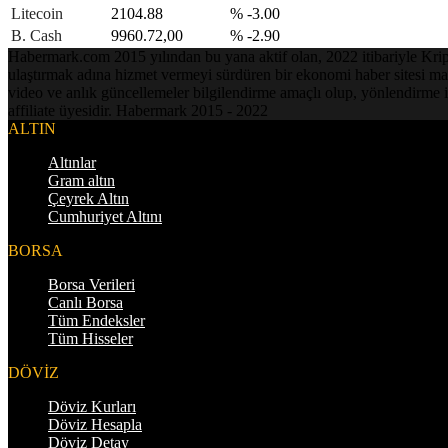
Litecoin
2104.88
% -3.00
B. Cash
9960.72,00
% -2.90
Habermark.com 2015 yılından bu yana aktif olan, 2022 itibariyle Kripto 
ulaştırmak adına hizmet vermeyi sürdüren bir ekonomi haber sitesi mark
video ve anlık güncellemeler bilgilendirme amaçlı olup, yönlendirme i
affiliate üyesidir. Habermark 2015 - 2022
ALTIN
Altınlar
Gram altın
Çeyrek Altın
Cumhuriyet Altını
BORSA
Borsa Verileri
Canlı Borsa
Tüm Endeksler
Tüm Hisseler
DÖVİZ
Döviz Kurları
Döviz Hesapla
Döviz Detay