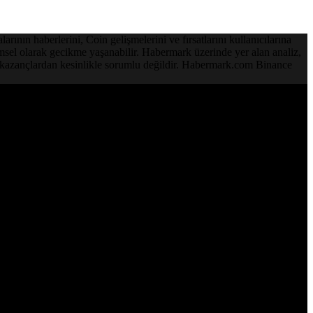
ının haberlerini, Coin gelişmelerini ve fırsatlarını kullanıcılarına
emsel olarak gecikme yaşanabilir. Habermark üzerinde yer alan analiz,
ve kazançlardan kesinlikle sorumlu değildir. Habermark.com Binance