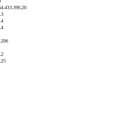
3
54.433.390,20
.3
.4
.4
.206
.2
.25