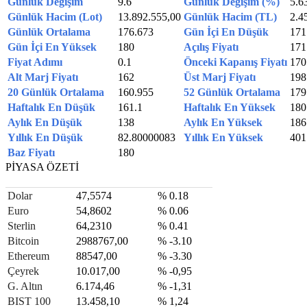
Günlük Değişim
9.6
Günlük Değişim (%)
5.6
Günlük Hacim (Lot)
13.892.555,00
Günlük Hacim (TL)
2.4
Günlük Ortalama
176.673
Gün İçi En Düşük
171
Gün İçi En Yüksek
180
Açılış Fiyatı
171
Fiyat Adımı
0.1
Önceki Kapanış Fiyatı
170
Alt Marj Fiyatı
162
Üst Marj Fiyatı
198
20 Günlük Ortalama
160.955
52 Günlük Ortalama
179
Haftalık En Düşük
161.1
Haftalık En Yüksek
180
Aylık En Düşük
138
Aylık En Yüksek
186
Yıllık En Düşük
82.80000083
Yıllık En Yüksek
401
Baz Fiyatı
180
PİYASA ÖZETİ
Dolar
47,5574
% 0.18
Euro
54,8602
% 0.06
Sterlin
64,2310
% 0.41
Bitcoin
2988767,00
% -3.10
Ethereum
88547,00
% -3.30
Çeyrek
10.017,00
% -0,95
G. Altın
6.174,46
% -1,31
BIST 100
13.458,10
% 1,24