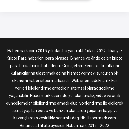
ASD miktarına bağlı olarak, eşit miktarda ASD otomatik olarak
ASDS’ye dönüştürülecektir. Sonuç olarak, akıllı sözleşme
adresi aracılığıyla
Habermark.com 2015 yılından bu yana aktif olan, 2022 itibariyle
Kripto Para haberleri, para piyasası Binance ve önde gelen kripto
para borsalarının haberlerini, Coin gelişmelerini ve fırsatlarını
kullanıcılarına ulaştırmak adına hizmet vermeyi sürdüren bir
ekonomi haber sitesi markasıdır. Web sitemizdeki anlık kur
verileri bilgilendirme amaçlıdır, sitemsel olarak gecikme
yaşanabilir. Habermark üzerinde yer alan analiz, video ve anlık
güncellemeler bilgilendirme amaçlı olup, yönlendirme ile gidilerek
ticaret yapılan borsa ve benzeri alanlarda yaşanan kayıp ve
kazançlardan kesinlikle sorumlu değildir. Habermark.com
Binance affiliate üyesidir. Habermark 2015 - 2022