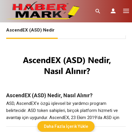
AscendEX (ASD) Nedir
AscendEX (ASD) Nedir, Nasıl Alınır?
ASD, AscendEX’e özgü işlevsel bir yardımcı program
belirtecidir. ASD token sahipleri, birçok platform hizmeti ve
avantajı için uygundur. AscendEX, 23 Ekim 2019’da ASD için
yeni akıllı sözleşme çözümünün uygulamasını tamamladı.
Daha Fazla İçerik Yükle
Toplam ASD arzı 1 milyardan 787.683.613’e düştü. Tüketilen