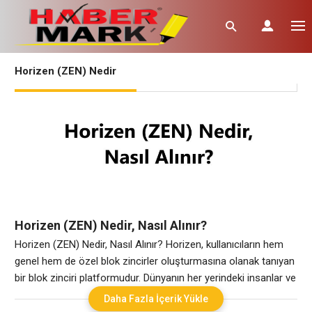
Horizen (ZEN) Nedir
Horizen (ZEN) Nedir, Nasıl Alınır?
Horizen (ZEN) Nedir, Nasıl Alınır? Horizen, kullanıcıların hem
genel hem de özel blok zincirler oluşturmasına olanak tanıyan
bir blok zinciri platformudur. Dünyanın her yerindeki insanlar ve
işletmeler, ağı günlük işlemleri yürütmek, mesaj gönderip
Daha Fazla İçerik Yükle
almak ve merkezi olmayan uygulamalar oluşturmak ve