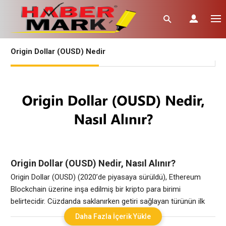
Origin Dollar (OUSD) Nedir
Origin Dollar (OUSD) Nedir, Nasıl Alınır?
Origin Dollar (OUSD) (2020’de piyasaya sürüldü), Ethereum
Blockchain üzerine inşa edilmiş bir kripto para birimi
belirtecidir. Cüzdanda saklanırken getiri sağlayan türünün ilk
sabit parasıdır. Ekip tarafından blockchain destekli ticaret
Daha Fazla İçerik Yükle
platformu Origin Protocol (kripto para birimi) (OGN) tarafından