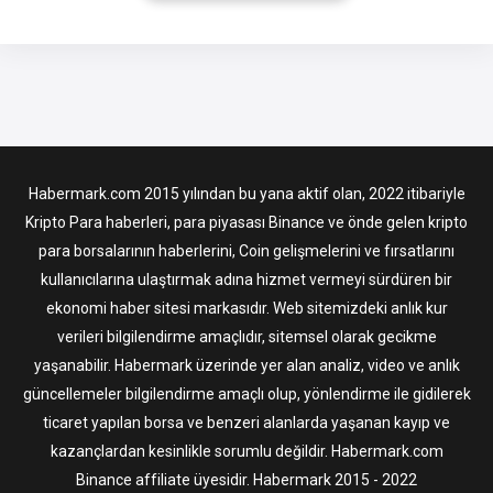
oluşturuldu. Genel Bakış Origin Dollar, Ethereum blok zincirinde
oluşturulan bir sabit paradır. Dolaylı olarak 1:1 ila USD olarak
Habermark.com 2015 yılından bu yana aktif olan, 2022 itibariyle
Kripto Para haberleri, para piyasası Binance ve önde gelen kripto
para borsalarının haberlerini, Coin gelişmelerini ve fırsatlarını
kullanıcılarına ulaştırmak adına hizmet vermeyi sürdüren bir
ekonomi haber sitesi markasıdır. Web sitemizdeki anlık kur
verileri bilgilendirme amaçlıdır, sitemsel olarak gecikme
yaşanabilir. Habermark üzerinde yer alan analiz, video ve anlık
güncellemeler bilgilendirme amaçlı olup, yönlendirme ile gidilerek
ticaret yapılan borsa ve benzeri alanlarda yaşanan kayıp ve
kazançlardan kesinlikle sorumlu değildir. Habermark.com
Binance affiliate üyesidir. Habermark 2015 - 2022