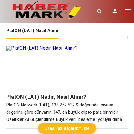
PlatON (LAT) Nasıl Alınır
PlatON (LAT) Nedir, Nasıl Alınır?
PlatON Network (LAT), 138.252.512 $ değerinde, piyasa
değerine göre dünyanın 347. en büyük kripto para birimidir.
Özellikler AI Güçlendirme Büyük veri “besleme” yoluyla daha
akıllı ve daha güçlü bir AI modelinin oluşturulması gerekiyor.
Daha Fazla İçerik Yükle
PlatON, AI modelinin veri gizliliğini ihlal etmeden uyumlu bir veri