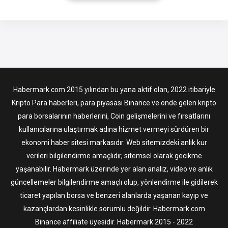
blok zinciri teknolojisinden yoksun olmasına rağmen
Safecoin’dir. Safecoin Nedir? Safecoin, Herkes İçin Güvenli
Erişim (SAFE) ağının
Habermark.com 2015 yılından bu yana aktif olan, 2022 itibariyle
Kripto Para haberleri, para piyasası Binance ve önde gelen kripto
para borsalarının haberlerini, Coin gelişmelerini ve fırsatlarını
kullanıcılarına ulaştırmak adına hizmet vermeyi sürdüren bir
ekonomi haber sitesi markasıdır. Web sitemizdeki anlık kur
verileri bilgilendirme amaçlıdır, sitemsel olarak gecikme
yaşanabilir. Habermark üzerinde yer alan analiz, video ve anlık
güncellemeler bilgilendirme amaçlı olup, yönlendirme ile gidilerek
ticaret yapılan borsa ve benzeri alanlarda yaşanan kayıp ve
kazançlardan kesinlikle sorumlu değildir. Habermark.com
Binance affiliate üyesidir. Habermark 2015 - 2022