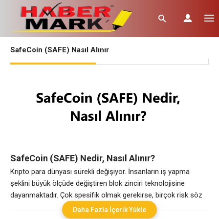
SafeCoin (SAFE) Nasıl Alınır
SafeCoin (SAFE) Nedir, Nasıl Alınır?
Kripto para dünyası sürekli değişiyor. İnsanların iş yapma
şeklini büyük ölçüde değiştiren blok zinciri teknolojisine
dayanmaktadır. Çok spesifik olmak gerekirse, birçok risk söz
konusu olduğunda, kripto paralar küresel işlemleri daha
Daha Fazla İçerik Yükle
sorunsuz hale getiriyor. Böyle bir merkezi olmayan kripto para,