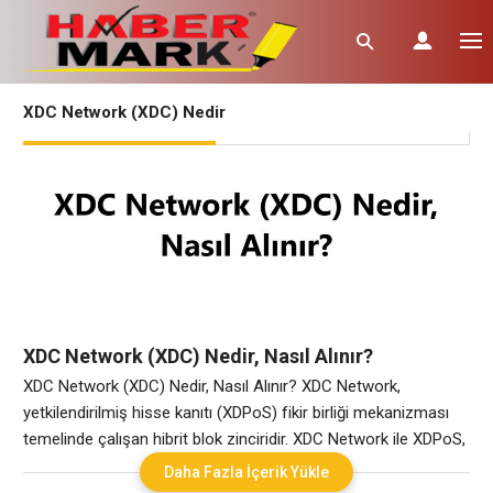
XDC Network (XDC) Nedir
XDC Network (XDC) Nedir, Nasıl Alınır?
XDC Network (XDC) Nedir, Nasıl Alınır? XDC Network,
yetkilendirilmiş hisse kanıtı (XDPoS) fikir birliği mekanizması
temelinde çalışan hibrit blok zinciridir. XDC Network ile XDPoS,
blok zinciri kullanıcıları için hibrit geçiş köprüleri, spontane blok
Daha Fazla İçerik Yükle
kesinliği ve birlikte çalışabilirlik sağlamaktadır. Doğası gereği