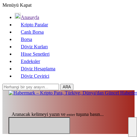
Menüyü Kapat
Anasayfa
Kripto Paralar
Canlı Borsa
Borsa
Döviz Kurları
Hisse Senetleri
Endeksler
Döviz Hesaplama
Döviz Çevirici
Aranacak kelimeyi yazın ve
tuşuna basın...
enter