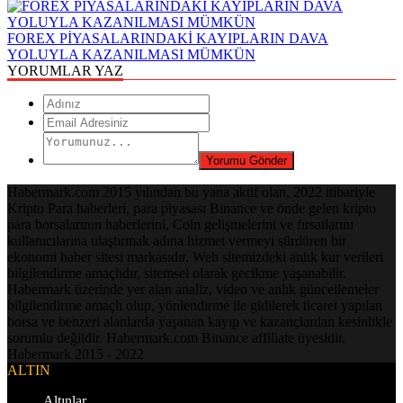
FOREX PİYASALARINDAKİ KAYIPLARIN DAVA
YOLUYLA KAZANILMASI MÜMKÜN
YORUMLAR YAZ
Habermark.com 2015 yılından bu yana aktif olan, 2022 itibariyle
Kripto Para haberleri, para piyasası Binance ve önde gelen kripto
para borsalarının haberlerini, Coin gelişmelerini ve fırsatlarını
kullanıcılarına ulaştırmak adına hizmet vermeyi sürdüren bir
ekonomi haber sitesi markasıdır. Web sitemizdeki anlık kur verileri
bilgilendirme amaçlıdır, sitemsel olarak gecikme yaşanabilir.
Habermark üzerinde yer alan analiz, video ve anlık güncellemeler
bilgilendirme amaçlı olup, yönlendirme ile gidilerek ticaret yapılan
borsa ve benzeri alanlarda yaşanan kayıp ve kazançlardan kesinlikle
sorumlu değildir. Habermark.com Binance affiliate üyesidir.
Habermark 2015 - 2022
ALTIN
Altınlar