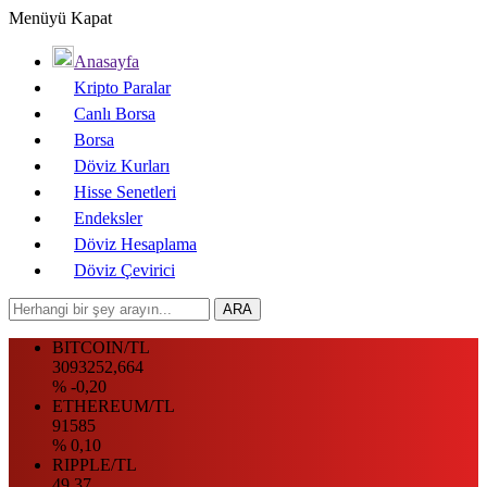
Menüyü Kapat
Anasayfa
Kripto Paralar
Canlı Borsa
Borsa
Döviz Kurları
Hisse Senetleri
Endeksler
Döviz Hesaplama
Döviz Çevirici
BITCOIN/TL
3093252,664
% -0,20
ETHEREUM/TL
91585
% 0,10
RIPPLE/TL
49.37