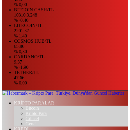
% 0,00
BITCOIN CASH/TL
10310.3,248
% -0,40
LITECOIN/TL
2201.37
% 1,40
COSMOS HUB/TL
65.86
% 0,30
CARDANO/TL
9.37
% -1,90
TETHER/TL
47.66
% 0,00
KRİPTO PARALAR
Bitcoin
Kripto Para
Güncel
Genel
KREDİ