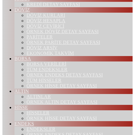
KREDİ DETAY SAYFASI
DÖVİZ
DÖVİZ KURLARI
DÖVİZ HESAPLA
DÖVİZ ÇEVİRİCİ
ÖRNEK DÖVİZ DETAY SAYFASI
PARİTELER
ÖRNEK PARİTE DETAY SAYFASI
DÖVİZ ARŞİV
EKONOMİK TAKVİM
BORSA
BORSA VERİLERİ
TÜM ENDEKSLER
ÖRNEK ENDEKS DETAY SAYFASI
TÜM HİSSELER
ÖRNEK HİSSE DETAY SAYFASI
ALTIN
ALTINLAR
ÖRNEK ALTIN DETAY SAYFASI
HİSSE
HİSSELER
ÖRNEK HİSSE DETAY SAYFASI
ENDEKS
ENDEKSLER
ÖRNEK ENDEKS DETAY SAYFASI