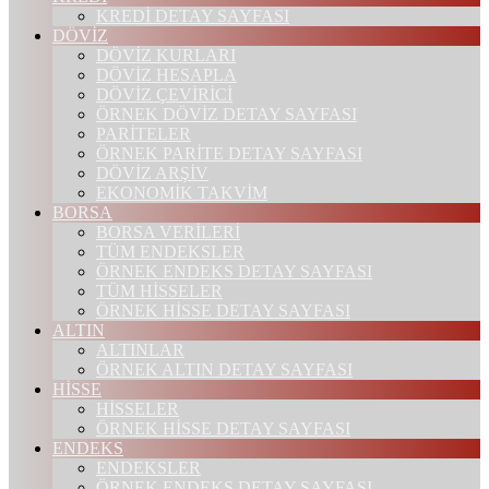
KREDİ DETAY SAYFASI
DÖVİZ
DÖVİZ KURLARI
DÖVİZ HESAPLA
DÖVİZ ÇEVİRİCİ
ÖRNEK DÖVİZ DETAY SAYFASI
PARİTELER
ÖRNEK PARİTE DETAY SAYFASI
DÖVİZ ARŞİV
EKONOMİK TAKVİM
BORSA
BORSA VERİLERİ
TÜM ENDEKSLER
ÖRNEK ENDEKS DETAY SAYFASI
TÜM HİSSELER
ÖRNEK HİSSE DETAY SAYFASI
ALTIN
ALTINLAR
ÖRNEK ALTIN DETAY SAYFASI
HİSSE
HİSSELER
ÖRNEK HİSSE DETAY SAYFASI
ENDEKS
ENDEKSLER
ÖRNEK ENDEKS DETAY SAYFASI