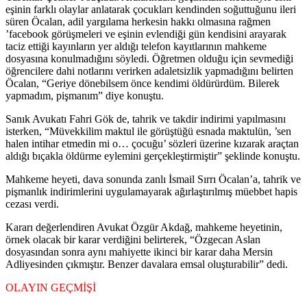
eşinin farklı olaylar anlatarak çocukları kendinden soğuttuğunu ileri
süren Öcalan, adil yargılama herkesin hakkı olmasına rağmen
’facebook görüşmeleri ve eşinin evlendiği gün kendisini arayarak
taciz ettiği kayınların yer aldığı telefon kayıtlarının mahkeme
dosyasına konulmadığını söyledi. Öğretmen olduğu için sevmediği
öğrencilere dahi notlarını verirken adaletsizlik yapmadığını belirten
Öcalan, “Geriye dönebilsem önce kendimi öldürürdüm. Bilerek
yapmadım, pişmanım” diye konuştu.
Sanık Avukatı Fahri Gök de, tahrik ve takdir indirimi yapılmasını
isterken, “Müvekkilim maktul ile görüştüğü esnada maktulün, ’sen
halen intihar etmedin mi o… çocuğu’ sözleri üzerine kızarak araçtan
aldığı bıçakla öldürme eylemini gerçekleştirmiştir” şeklinde konuştu.
Mahkeme heyeti, dava sonunda zanlı İsmail Sırrı Öcalan’a, tahrik ve
pişmanlık indirimlerini uygulamayarak ağırlaştırılmış müebbet hapis
cezası verdi.
Kararı değerlendiren Avukat Özgür Akdağ, mahkeme heyetinin,
örnek olacak bir karar verdiğini belirterek, “Özgecan Aslan
dosyasından sonra aynı mahiyette ikinci bir karar daha Mersin
Adliyesinden çıkmıştır. Benzer davalara emsal oluşturabilir” dedi.
OLAYIN GEÇMİŞİ