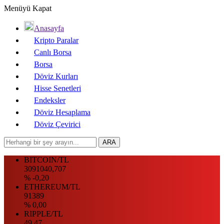
Menüyü Kapat
Anasayfa
Kripto Paralar
Canlı Borsa
Borsa
Döviz Kurları
Hisse Senetleri
Endeksler
Döviz Hesaplama
Döviz Çevirici
BITCOIN/TL
3091040,707
% -0,20
ETHEREUM/TL
91389
% 0,00
RIPPLE/TL
49.47