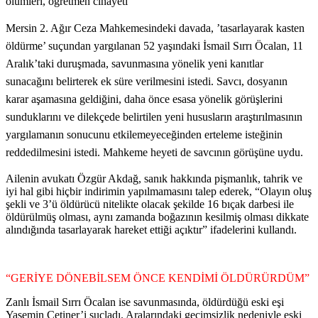
ölümleri, öğretmen cinayeti
Mersin 2. Ağır Ceza Mahkemesindeki davada, ’tasarlayarak kasten
öldürme’ suçundan yargılanan 52 yaşındaki İsmail Sırrı Öcalan, 11
Aralık’taki duruşmada, savunmasına yönelik yeni kanıtlar
sunacağını belirterek ek süre verilmesini istedi. Savcı, dosyanın
karar aşamasına geldiğini, daha önce esasa yönelik görüşlerini
sunduklarını ve dilekçede belirtilen yeni hususların araştırılmasının
yargılamanın sonucunu etkilemeyeceğinden erteleme isteğinin
reddedilmesini istedi. Mahkeme heyeti de savcının görüşüne uydu.
Ailenin avukatı Özgür Akdağ, sanık hakkında pişmanlık, tahrik ve
iyi hal gibi hiçbir indirimin yapılmamasını talep ederek, “Olayın oluş
şekli ve 3’ü öldürücü nitelikte olacak şekilde 16 bıçak darbesi ile
öldürülmüş olması, aynı zamanda boğazının kesilmiş olması dikkate
alındığında tasarlayarak hareket ettiği açıktır” ifadelerini kullandı.
“GERİYE DÖNEBİLSEM ÖNCE KENDİMİ ÖLDÜRÜRDÜM”
Zanlı İsmail Sırrı Öcalan ise savunmasında, öldürdüğü eski eşi
Yasemin Çetiner’i suçladı. Aralarındaki geçimsizlik nedeniyle eski