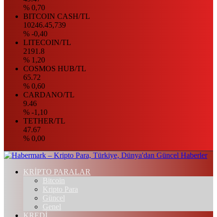
% 0,70
BITCOIN CASH/TL
10246.45,739
% -0,40
LITECOIN/TL
2191.8
% 1,20
COSMOS HUB/TL
65.72
% 0,60
CARDANO/TL
9.46
% -1,10
TETHER/TL
47.67
% 0,00
KRİPTO PARALAR
Bitcoin
Kripto Para
Güncel
Genel
KREDİ