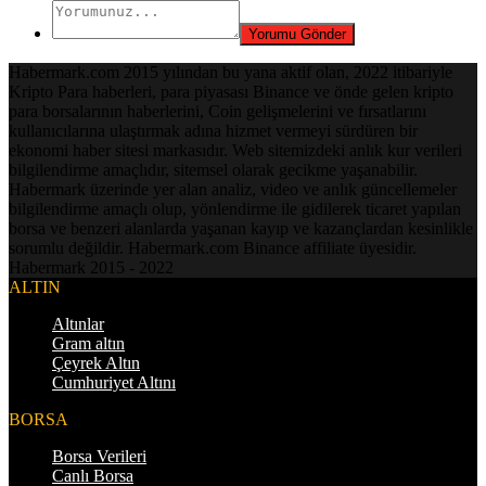
Habermark.com 2015 yılından bu yana aktif olan, 2022 itibariyle
Kripto Para haberleri, para piyasası Binance ve önde gelen kripto
para borsalarının haberlerini, Coin gelişmelerini ve fırsatlarını
kullanıcılarına ulaştırmak adına hizmet vermeyi sürdüren bir
ekonomi haber sitesi markasıdır. Web sitemizdeki anlık kur verileri
bilgilendirme amaçlıdır, sitemsel olarak gecikme yaşanabilir.
Habermark üzerinde yer alan analiz, video ve anlık güncellemeler
bilgilendirme amaçlı olup, yönlendirme ile gidilerek ticaret yapılan
borsa ve benzeri alanlarda yaşanan kayıp ve kazançlardan kesinlikle
sorumlu değildir. Habermark.com Binance affiliate üyesidir.
Habermark 2015 - 2022
ALTIN
Altınlar
Gram altın
Çeyrek Altın
Cumhuriyet Altını
BORSA
Borsa Verileri
Canlı Borsa