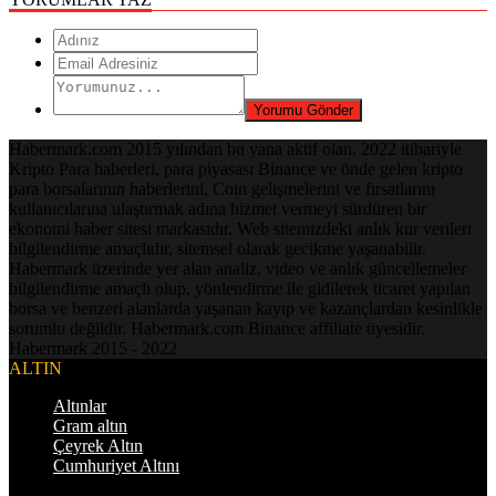
Habermark.com 2015 yılından bu yana aktif olan, 2022 itibariyle
Kripto Para haberleri, para piyasası Binance ve önde gelen kripto
para borsalarının haberlerini, Coin gelişmelerini ve fırsatlarını
kullanıcılarına ulaştırmak adına hizmet vermeyi sürdüren bir
ekonomi haber sitesi markasıdır. Web sitemizdeki anlık kur verileri
bilgilendirme amaçlıdır, sitemsel olarak gecikme yaşanabilir.
Habermark üzerinde yer alan analiz, video ve anlık güncellemeler
bilgilendirme amaçlı olup, yönlendirme ile gidilerek ticaret yapılan
borsa ve benzeri alanlarda yaşanan kayıp ve kazançlardan kesinlikle
sorumlu değildir. Habermark.com Binance affiliate üyesidir.
Habermark 2015 - 2022
ALTIN
Altınlar
Gram altın
Çeyrek Altın
Cumhuriyet Altını