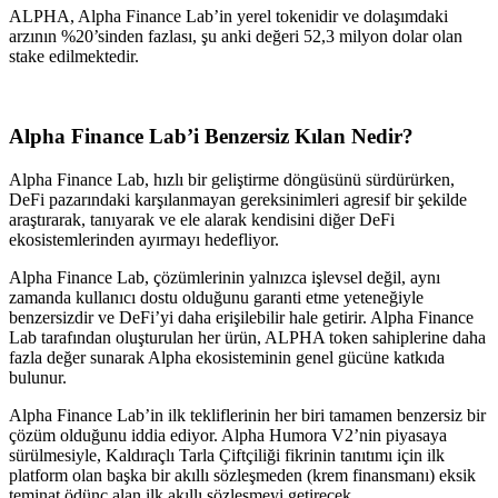
ALPHA, Alpha Finance Lab’in yerel tokenidir ve dolaşımdaki
arzının %20’sinden fazlası, şu anki değeri 52,3 milyon dolar olan
stake edilmektedir.
Alpha Finance Lab’i Benzersiz Kılan Nedir?
Alpha Finance Lab, hızlı bir geliştirme döngüsünü sürdürürken,
DeFi pazarındaki karşılanmayan gereksinimleri agresif bir şekilde
araştırarak, tanıyarak ve ele alarak kendisini diğer DeFi
ekosistemlerinden ayırmayı hedefliyor.
Alpha Finance Lab, çözümlerinin yalnızca işlevsel değil, aynı
zamanda kullanıcı dostu olduğunu garanti etme yeteneğiyle
benzersizdir ve DeFi’yi daha erişilebilir hale getirir. Alpha Finance
Lab tarafından oluşturulan her ürün, ALPHA token sahiplerine daha
fazla değer sunarak Alpha ekosisteminin genel gücüne katkıda
bulunur.
Alpha Finance Lab’in ilk tekliflerinin her biri tamamen benzersiz bir
çözüm olduğunu iddia ediyor. Alpha Humora V2’nin piyasaya
sürülmesiyle, Kaldıraçlı Tarla Çiftçiliği fikrinin tanıtımı için ilk
platform olan başka bir akıllı sözleşmeden (krem finansmanı) eksik
teminat ödünç alan ilk akıllı sözleşmeyi getirecek.