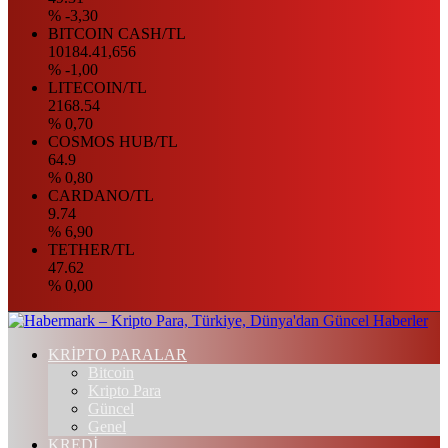
% -3,30
BITCOIN CASH/TL
10184.41,656
% -1,00
LITECOIN/TL
2168.54
% 0,70
COSMOS HUB/TL
64.9
% 0,80
CARDANO/TL
9.74
% 6,90
TETHER/TL
47.62
% 0,00
KRİPTO PARALAR
Bitcoin
Kripto Para
Güncel
Genel
KREDİ