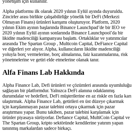
yönetişim için kullanılır.
Alpha platformu ilk olarak 2020 yılının Eylül ayında duyuruldu.
Zincirler arası birlikte çalışabilirliğe yönelik bir DeFi (Merkezi
Olmayan Finans) ürünleri karışımı oluşturuyor. Platform, 2020
yılının Ekim ayının başlarında Binance Launchpad’de bir IEO ve
2020 yılının Eylül ayının sonlarında Binance Launchpool’da bir
likidite madenciliği kampanyası başlattı. Ortaklıklar ve yatırımcılar
arasında The Spartan Group , Multicoin Capital, DeFiance Capital
ve diğerleri yer alıyor. Alpha, kullanıcıların likidite madenciliği
yoluyla borç vermelerine, borç almalarına, faiz kazanmalarına, risk
yönetmelerine ve getiri elde etmelerine olanak tanır.
Alfa Finans Lab Hakkında
Alpha Finance Lab, Defi ürünleri ve çözümleri arasında uyumluluğu
sağlayan bir platformdur. Yalnızca DeFi alanına odaklanmış
durumdalar ve hedefleri, DeFi müşterilerine en az riskle en fazla karı
ulaştırmak. Alpha Finance Lab, getirileri en üst düzeye çıkarmak
için karşılanmayan pazar talebini ortaya çıkarmak için pazar
araştırması yapar. Bunu takiben, pazar talebini karşılamak için
ürünler piyasaya sürüyorlar. Defiance Capital, MultiCoin Capital ve
The Spartan Group, kripto sektöründe kendilerine yatırım yapan
tanınmış markalardan sadece birkaçı.