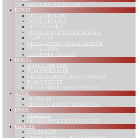
KREDİ DETAY SAYFASI
DÖVİZ
DÖVİZ KURLARI
DÖVİZ HESAPLA
DÖVİZ ÇEVİRİCİ
ÖRNEK DÖVİZ DETAY SAYFASI
PARİTELER
ÖRNEK PARİTE DETAY SAYFASI
DÖVİZ ARŞİV
EKONOMİK TAKVİM
BORSA
BORSA VERİLERİ
TÜM ENDEKSLER
ÖRNEK ENDEKS DETAY SAYFASI
TÜM HİSSELER
ÖRNEK HİSSE DETAY SAYFASI
ALTIN
ALTINLAR
ÖRNEK ALTIN DETAY SAYFASI
HİSSE
HİSSELER
ÖRNEK HİSSE DETAY SAYFASI
ENDEKS
ENDEKSLER
ÖRNEK ENDEKS DETAY SAYFASI