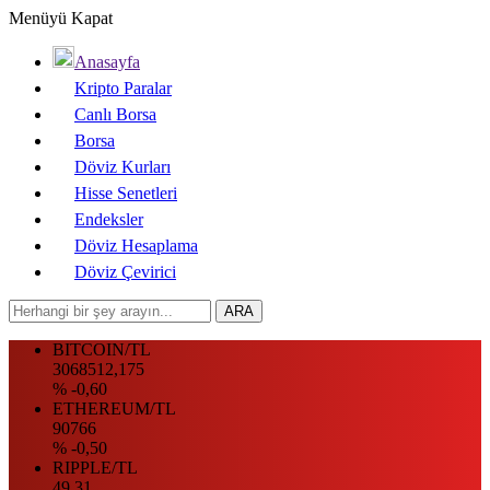
Menüyü Kapat
Anasayfa
Kripto Paralar
Canlı Borsa
Borsa
Döviz Kurları
Hisse Senetleri
Endeksler
Döviz Hesaplama
Döviz Çevirici
BITCOIN/TL
3068512,175
% -0,60
ETHEREUM/TL
90766
% -0,50
RIPPLE/TL
49.31