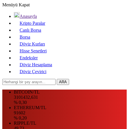
Menüyü Kapat
Anasayfa
Kripto Paralar
Canlı Borsa
Borsa
Döviz Kurları
Hisse Senetleri
Endeksler
Döviz Hesaplama
Döviz Çevirici
BITCOIN/TL
3101432,631
% 0,30
ETHEREUM/TL
91602
% 0,20
RIPPLE/TL
49.73