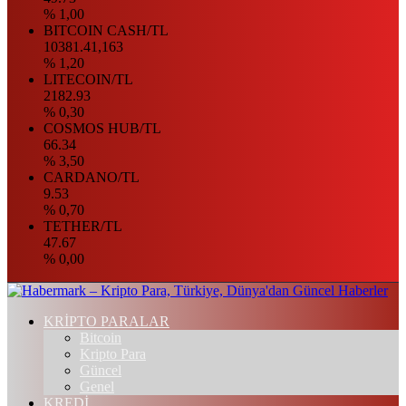
% 1,00
BITCOIN CASH/TL
10381.41,163
% 1,20
LITECOIN/TL
2182.93
% 0,30
COSMOS HUB/TL
66.34
% 3,50
CARDANO/TL
9.53
% 0,70
TETHER/TL
47.67
% 0,00
KRİPTO PARALAR
Bitcoin
Kripto Para
Güncel
Genel
KREDİ