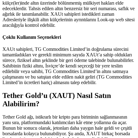
külçe(ler)inde altın üzerinde bölünmemiş mülkiyet hakları elde
edeceklerdir. Tahsis edilen altın benzersiz bir seri numarası, saflık ve
ağırlık ile tanımlanabilir. XAUt sahipleri istedikleri zaman
Adresleriyle ilişkili altın külçelerinin ayrıntılarını Look-up web sitesi
aracılığıyla kontrol edebilir.
Çoklu Kullanım Seçenekleri
XAUt sahipleri, TG Commodities Limited’in doğrulama sürecini
tamamladıkları ve gerekli minimum sayıda XAUt’a sahip oldukları
sürece, fiziksel altın şeklinde bir geri ödeme talebinde bulunabilirler.
Sahibinin fiziki altını, İsviçre’de kendi seçeceği bir yere teslim
edilebilir veya sahibi, TG Commodities Limited’in altını satmaya
çalışmasını ve bu satıştan elde edilen nakit geliri (TG Commodities
Limited’in ücretleri hariç) almasını talep edebilir.
Tether Gold’u (XAUT) Nasıl Satın
Alabilirim?
Tether Gold ağı, istikrarlı bir kripto para biriminin sağlanmasının
yanı sıra, platformundaki katılımcıları kâr etme yollarına da açar.
Bunun bir sonucu olarak, jetonları daha yaygın hale geldi ve çeşitli
borsalarda kolayca bulunabiliyor. Şu anda, XAUT birkaç borsada