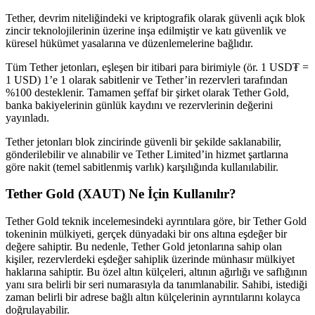
Tether, devrim niteliğindeki ve kriptografik olarak güvenli açık blok
zincir teknolojilerinin üzerine inşa edilmiştir ve katı güvenlik ve
küresel hükümet yasalarına ve düzenlemelerine bağlıdır.
Tüm Tether jetonları, eşleşen bir itibari para birimiyle (ör. 1 USD₮ =
1 USD) 1’e 1 olarak sabitlenir ve Tether’in rezervleri tarafından
%100 desteklenir. Tamamen şeffaf bir şirket olarak Tether Gold,
banka bakiyelerinin günlük kaydını ve rezervlerinin değerini
yayınladı.
Tether jetonları blok zincirinde güvenli bir şekilde saklanabilir,
gönderilebilir ve alınabilir ve Tether Limited’in hizmet şartlarına
göre nakit (temel sabitlenmiş varlık) karşılığında kullanılabilir.
Tether Gold (XAUT) Ne İçin Kullanılır?
Tether Gold teknik incelemesindeki ayrıntılara göre, bir Tether Gold
tokeninin mülkiyeti, gerçek dünyadaki bir ons altına eşdeğer bir
değere sahiptir. Bu nedenle, Tether Gold jetonlarına sahip olan
kişiler, rezervlerdeki eşdeğer sahiplik üzerinde münhasır mülkiyet
haklarına sahiptir. Bu özel altın külçeleri, altının ağırlığı ve saflığının
yanı sıra belirli bir seri numarasıyla da tanımlanabilir. Sahibi, istediği
zaman belirli bir adrese bağlı altın külçelerinin ayrıntılarını kolayca
doğrulayabilir.