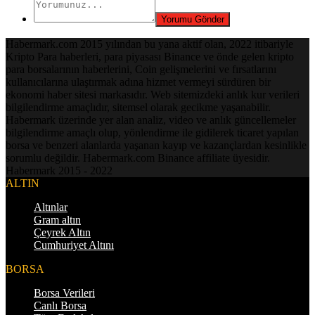
Habermark.com 2015 yılından bu yana aktif olan, 2022 itibariyle
Kripto Para haberleri, para piyasası Binance ve önde gelen kripto
para borsalarının haberlerini, Coin gelişmelerini ve fırsatlarını
kullanıcılarına ulaştırmak adına hizmet vermeyi sürdüren bir
ekonomi haber sitesi markasıdır. Web sitemizdeki anlık kur verileri
bilgilendirme amaçlıdır, sitemsel olarak gecikme yaşanabilir.
Habermark üzerinde yer alan analiz, video ve anlık güncellemeler
bilgilendirme amaçlı olup, yönlendirme ile gidilerek ticaret yapılan
borsa ve benzeri alanlarda yaşanan kayıp ve kazançlardan kesinlikle
sorumlu değildir. Habermark.com Binance affiliate üyesidir.
Habermark 2015 - 2022
ALTIN
Altınlar
Gram altın
Çeyrek Altın
Cumhuriyet Altını
BORSA
Borsa Verileri
Canlı Borsa