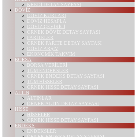
KREDİ DETAY SAYFASI
DÖVİZ
DÖVİZ KURLARI
DÖVİZ HESAPLA
DÖVİZ ÇEVİRİCİ
ÖRNEK DÖVİZ DETAY SAYFASI
PARİTELER
ÖRNEK PARİTE DETAY SAYFASI
DÖVİZ ARŞİV
EKONOMİK TAKVİM
BORSA
BORSA VERİLERİ
TÜM ENDEKSLER
ÖRNEK ENDEKS DETAY SAYFASI
TÜM HİSSELER
ÖRNEK HİSSE DETAY SAYFASI
ALTIN
ALTINLAR
ÖRNEK ALTIN DETAY SAYFASI
HİSSE
HİSSELER
ÖRNEK HİSSE DETAY SAYFASI
ENDEKS
ENDEKSLER
ÖRNEK ENDEKS DETAY SAYFASI