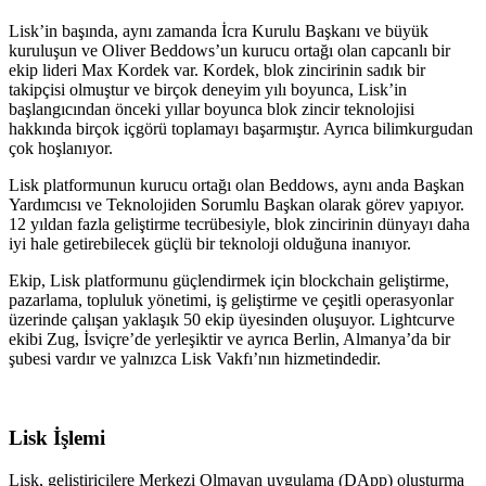
Lisk’in başında, aynı zamanda İcra Kurulu Başkanı ve büyük
kuruluşun ve Oliver Beddows’un kurucu ortağı olan capcanlı bir
ekip lideri Max Kordek var. Kordek, blok zincirinin sadık bir
takipçisi olmuştur ve birçok deneyim yılı boyunca, Lisk’in
başlangıcından önceki yıllar boyunca blok zincir teknolojisi
hakkında birçok içgörü toplamayı başarmıştır. Ayrıca bilimkurgudan
çok hoşlanıyor.
Lisk platformunun kurucu ortağı olan Beddows, aynı anda Başkan
Yardımcısı ve Teknolojiden Sorumlu Başkan olarak görev yapıyor.
12 yıldan fazla geliştirme tecrübesiyle, blok zincirinin dünyayı daha
iyi hale getirebilecek güçlü bir teknoloji olduğuna inanıyor.
Ekip, Lisk platformunu güçlendirmek için blockchain geliştirme,
pazarlama, topluluk yönetimi, iş geliştirme ve çeşitli operasyonlar
üzerinde çalışan yaklaşık 50 ekip üyesinden oluşuyor. Lightcurve
ekibi Zug, İsviçre’de yerleşiktir ve ayrıca Berlin, Almanya’da bir
şubesi vardır ve yalnızca Lisk Vakfı’nın hizmetindedir.
Lisk İşlemi
Lisk, geliştiricilere Merkezi Olmayan uygulama (DApp) oluşturma