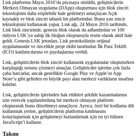
Lisk platformu Mayıs 2016’da piyasaya sürüldü, geliştiricilerin
Merkezi Olmayan uygulama (DApp) oluşturması için blok zinciri
teknolojisini daha erişilebilir hale getirmeyi amaçlayan Açık
kaynaklı ve blok zinciri tabanlı bir platformdur. Bunu yan zincir
teknolojisini kullanarak yapar. Lisk ağı, 24 Mayıs 2016 tarihinde,
Lisk blok zincirinde, genesis blok olarak da adlandırılan ve 100
milyon LSK’ya sahip ilk bloğun oluşmasıyla resmi olarak aktif hale
geldi. Genesis LSK jetonları, Lisk protokolünün orijinal
uygulamasıdır ve öncelikle proje ekibi tarafından İlk Para Teklifi
(ICO) katılımcılarına ve paydaşlarına verildi.
Lisk, geliştiricilerin blok zinciri kullanarak uygulamalar oluştururken
karşılaştığı sorunu çözmeyi amaçlar. Geliştiriciler işlerine çok fazla
çaba harcarlar, ancak genellikle Google Play ve Apple’ın App
Store’u gibi gelirden en büyük payı alan merkezi varlıkların insafına
kalırlar.
Lisk, geliştiricilerin işlerinden hak ettikleri şekilde kazanmalarına
izin verecek yapılandırılmış bir merkezi olmayan platform
oluşturarak bunu düzeltmeyi amaçlıyor. Ayrıca, özel bir kodlama dili
kullanmak yerine, geliştiricilerin platforma katılmasını
kolaylaştırmak için geliştirmeyi hızlandırmak için en iyi bilinen
JavaScript’i kullanır.
Takım