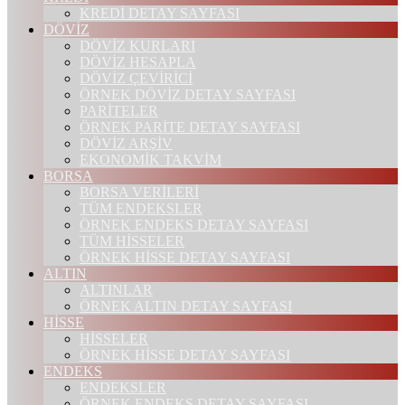
KREDİ DETAY SAYFASI
DÖVİZ
DÖVİZ KURLARI
DÖVİZ HESAPLA
DÖVİZ ÇEVİRİCİ
ÖRNEK DÖVİZ DETAY SAYFASI
PARİTELER
ÖRNEK PARİTE DETAY SAYFASI
DÖVİZ ARŞİV
EKONOMİK TAKVİM
BORSA
BORSA VERİLERİ
TÜM ENDEKSLER
ÖRNEK ENDEKS DETAY SAYFASI
TÜM HİSSELER
ÖRNEK HİSSE DETAY SAYFASI
ALTIN
ALTINLAR
ÖRNEK ALTIN DETAY SAYFASI
HİSSE
HİSSELER
ÖRNEK HİSSE DETAY SAYFASI
ENDEKS
ENDEKSLER
ÖRNEK ENDEKS DETAY SAYFASI