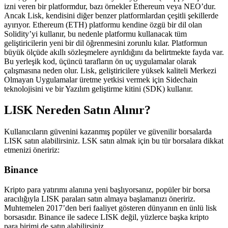
izni veren bir platformdur, bazı örnekler Ethereum veya NEO’dur.
Ancak Lisk, kendisini diğer benzer platformlardan çeşitli şekillerde
ayırıyor. Ethereum (ETH) platformu kendine özgü bir dil olan
Solidity’yi kullanır, bu nedenle platformu kullanacak tüm
geliştiricilerin yeni bir dil öğrenmesini zorunlu kılar. Platformun
büyük ölçüde akıllı sözleşmelere ayrıldığını da belirtmekte fayda var.
Bu yerleşik kod, üçüncü tarafların ön uç uygulamalar olarak
çalışmasına neden olur. Lisk, geliştiricilere yüksek kaliteli Merkezi
Olmayan Uygulamalar üretme yetkisi vermek için Sidechain
teknolojisini ve bir Yazılım geliştirme kitini (SDK) kullanır.
LISK Nereden Satın Alınır?
Kullanıcıların güvenini kazanmış popüler ve güvenilir borsalarda
LISK satın alabilirsiniz. LSK satın almak için bu tür borsalara dikkat
etmenizi öneririz:
Binance
Kripto para yatırımı alanına yeni başlıyorsanız, popüler bir borsa
aracılığıyla LISK paraları satın almaya başlamanızı öneririz.
Muhtemelen 2017’den beri faaliyet gösteren dünyanın en ünlü lisk
borsasıdır. Binance ile sadece LISK değil, yüzlerce başka kripto
para birimi de satın alabilirsiniz.