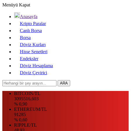
Menüyü Kapat
Anasayfa
Kripto Paralar
Canlı Borsa
Borsa
Döviz Kurları
Hisse Senetleri
Endeksler
Döviz Hesaplama
Döviz Çevirici
BITCOIN/TL
3095516,603
% 0,90
ETHEREUM/TL
91285
% 0,60
RIPPLE/TL
48.93