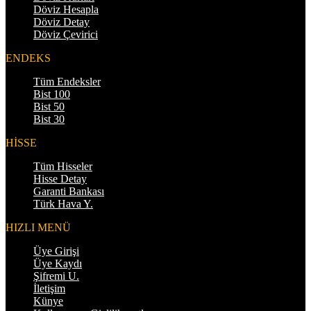
Döviz Hesapla
Döviz Detay
Döviz Çevirici
ENDEKS
Tüm Endeksler
Bist 100
Bist 50
Bist 30
HİSSE
Tüm Hisseler
Hisse Detay
Garanti Bankası
Türk Hava Y.
HIZLI MENÜ
Üye Girişi
Üye Kaydı
Şifremi U.
İletişim
Künye