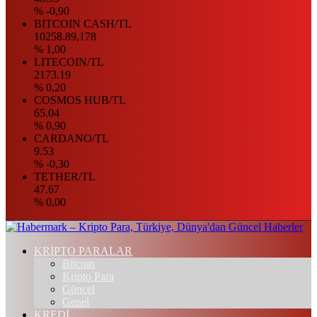
% -0,90
BITCOIN CASH/TL
10258.89,178
% 1,00
LITECOIN/TL
2173.19
% 0,20
COSMOS HUB/TL
65.04
% 0,90
CARDANO/TL
9.53
% -0,30
TETHER/TL
47.67
% 0,00
KRİPTO PARALAR
Bitcoin
Kripto Para
Güncel
Genel
KREDİ