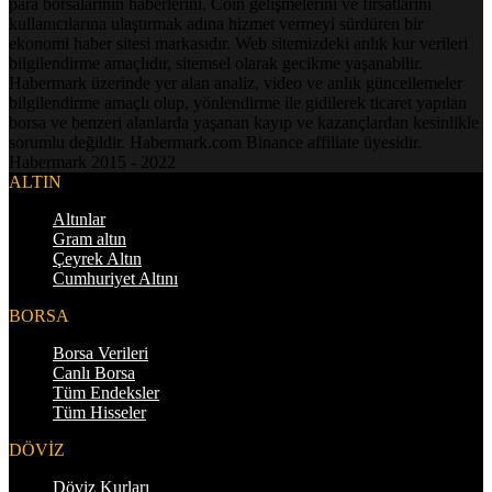
para borsalarının haberlerini, Coin gelişmelerini ve fırsatlarını
kullanıcılarına ulaştırmak adına hizmet vermeyi sürdüren bir
ekonomi haber sitesi markasıdır. Web sitemizdeki anlık kur verileri
bilgilendirme amaçlıdır, sitemsel olarak gecikme yaşanabilir.
Habermark üzerinde yer alan analiz, video ve anlık güncellemeler
bilgilendirme amaçlı olup, yönlendirme ile gidilerek ticaret yapılan
borsa ve benzeri alanlarda yaşanan kayıp ve kazançlardan kesinlikle
sorumlu değildir. Habermark.com Binance affiliate üyesidir.
Habermark 2015 - 2022
ALTIN
Altınlar
Gram altın
Çeyrek Altın
Cumhuriyet Altını
BORSA
Borsa Verileri
Canlı Borsa
Tüm Endeksler
Tüm Hisseler
DÖVİZ
Döviz Kurları