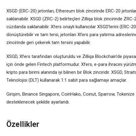
XSGD (ERC-20) jetonları, Ethereum blok zincirinde ERC-20 jetonla
saklanabilir. XSGD (ZRC-2) belirteçleri Zilliqa blok zincirinde ZRC-
cüzdanda saklanabilir. Xfers onaylı kullanıcılar XSGD’lerini (ERC-
dönüştürebilir ve tam tersi, jetonları Xfers para yatırma adreslerine
zincirinde geri çekerek tam tersini yapabilir.
XSGD, Xfers tarafından oluşturuldu ve Zilliqa Blockchain’de piyasa
için önde gelen Fintech platformudur. Xfers, e-para ihracını yürütm
kripto para birimi alanında iyi bilinen bir Blok zinciridir. XSGD, Strai
Teknolojisi (DLT) kullanarak 1:1 sabit para sağlamayı amaçlar.
Girişim, Binance Singapore, CoinHako, Coinut, Sparrow, Tokenize
desteklenecek şekilde ayarlandı.
Özellikler