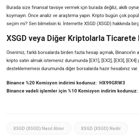
Burada size finansal tavsiye vermek için burada değiliz, akıllı oy
koymayın. Önce analiz ve araştırma yapın. Kripto bugün çok popül
seçim mi? Sen bilmelisin ki. İnternette XSGD (XSGD) hakkında birço
XSGD veya Diğer Kriptolarla Ticarete 
Önerimiz, farklı borsalarda birden fazla hesap açmak, Binance’in 
kripto satın almak istemeniz durumunda [EX1], [EX2], [EX3], [EX4] g
desteklememesi durumunda diğer borsalarda hazır hesabınız var.
Binance %20 Komisyon indirimi kodunuz: HX99GRW3
Binance vadeli işlemler için %10 Komisyon indirim kodunuz
XSGD (XSGD) Nasıl Alınır
XSGD (XSGD) Nedir