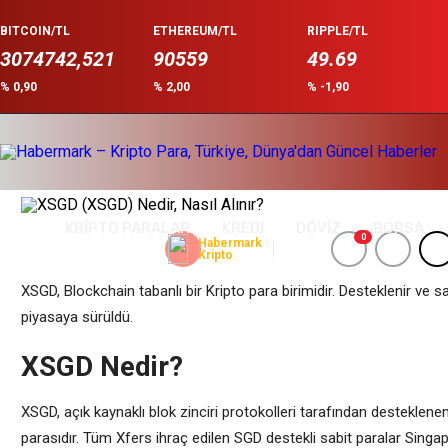
BITCOIN/TL
ETHEREUM/TL
RIPPLE/TL
3074742,521
90559
49.69
% 0,90
% 2,00
% -1,90
XSGD (XSGD) Nedir, Nasıl Alınır?
Anasayfa
/
Kripto Para
/
XSGD (XSGD) Nedir, Nasıl Alınır?
Güncelleme: Mart 10, 2022 15:42
KRİPTO PARALAR
KREDİ
DÖVİZ
BORSA
0
Habermark
Kripto
XSGD, Blockchain tabanlı bir Kripto para birimidir. Desteklenir ve s
piyasaya sürüldü.
XSGD Nedir?
XSGD, açık kaynaklı blok zinciri protokolleri tarafından desteklen
parasıdır. Tüm Xfers ihraç edilen SGD destekli sabit paralar Singapur