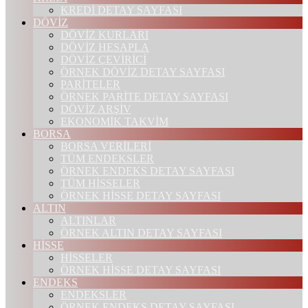
KREDİ DETAY SAYFASI
DÖVİZ
DÖVİZ KURLARI
DÖVİZ HESAPLA
DÖVİZ ÇEVİRİCİ
ÖRNEK DÖVİZ DETAY SAYFASI
PARİTELER
ÖRNEK PARİTE DETAY SAYFASI
DÖVİZ ARŞİV
EKONOMİK TAKVİM
BORSA
BORSA VERİLERİ
TÜM ENDEKSLER
ÖRNEK ENDEKS DETAY SAYFASI
TÜM HİSSELER
ÖRNEK HİSSE DETAY SAYFASI
ALTIN
ALTINLAR
ÖRNEK ALTIN DETAY SAYFASI
HİSSE
HİSSELER
ÖRNEK HİSSE DETAY SAYFASI
ENDEKS
ENDEKSLER
ÖRNEK ENDEKS DETAY SAYFASI