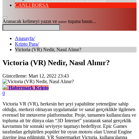
CANLI BORSA
Aranacak kelimeyi yazın ve
tuşuna basın...
enter
Anasayfa
/
Kripto Para
/
Victoria (VR) Nedir, Nasıl Alınır?
Victoria (VR) Nedir, Nasıl Alınır?
Güncelleme: Mart 12, 2022 23:43
Habermark Kripto
0
Victoria VR (VR), herkesin her şeyi yapabilme yeteneğine sahip
olduğu, merkezi olmayan uygulamalar ve sanal gerçeklikle ilgilenen
evrensel bir metaverse platformudur. Proje, tamamen kullanıcılara ve
topluma ait bir dünya olan “3D İnternet” yaratarak sanal gerçeklik
kavramını bir sonraki seviyeye taşımayı hedefliyor. Epic Games
tarafından geliştirilen popüler bir oyun motoru olan Unreal Engine
üzerine inşa edilmiştir. VR Supermarket Victoria, kullanıcılarına