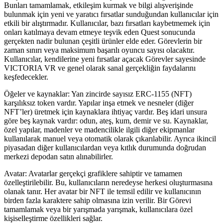
Bunları tamamlamak, etkileşim kurmak ve bilgi alışverişinde
bulunmak için yeni ve yaratıcı fırsatlar sunduğundan kullanıcılar için
etkili bir alıştırmadır. Kullanıcılar, bazı fırsatları kaybetmemek için
onları katılmaya devam etmeye teşvik eden Quest sonucunda
gerçekten nadir bulunan çeşitli ürünler elde eder. Görevlerin bir
zaman sınırı veya maksimum başarılı oyuncu sayısı olacaktır.
Kullanıcılar, kendilerine yeni fırsatlar açacak Görevler sayesinde
VICTORIA VR ve genel olarak sanal gerçekliğin faydalarını
keşfedecekler.
Öğeler ve kaynaklar: Yan zincirde sayısız ERC-1155 (NFT)
karşılıksız token vardır. Yapılar inşa etmek ve nesneler (diğer
NFT’ler) üretmek için kaynaklara ihtiyaç vardır. Beş idari unsura
göre beş kaynak vardır: odun, ateş, kum, demir ve su. Kaynaklar,
özel yapılar, madenler ve madencilikle ilgili diğer ekipmanlar
kullanılarak manuel veya otomatik olarak çıkarılabilir. Ayrıca ikincil
piyasadan diğer kullanıcılardan veya kıtlık durumunda doğrudan
merkezi depodan satın alınabilirler.
Avatar: Avatarlar gerçekçi grafiklere sahiptir ve tamamen
özelleştirilebilir. Bu, kullanıcıların neredeyse herkesi oluşturmasına
olanak tanır. Her avatar bir NFT ile temsil edilir ve kullanıcının
birden fazla karaktere sahip olmasına izin verilir. Bir Görevi
tamamlamak veya bir yarışmada yarışmak, kullanıcılara özel
kişiselleştirme özellikleri sağlar.