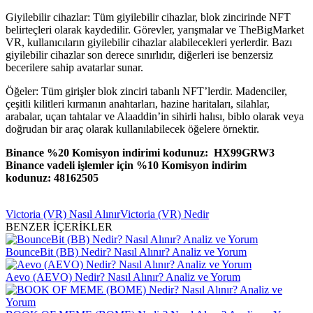
Giyilebilir cihazlar: Tüm giyilebilir cihazlar, blok zincirinde NFT
belirteçleri olarak kaydedilir. Görevler, yarışmalar ve TheBigMarket
VR, kullanıcıların giyilebilir cihazlar alabilecekleri yerlerdir. Bazı
giyilebilir cihazlar son derece sınırlıdır, diğerleri ise benzersiz
becerilere sahip avatarlar sunar.
Öğeler: Tüm girişler blok zinciri tabanlı NFT’lerdir. Madenciler,
çeşitli kilitleri kırmanın anahtarları, hazine haritaları, silahlar,
arabalar, uçan tahtalar ve Alaaddin’in sihirli halısı, biblo olarak veya
doğrudan bir araç olarak kullanılabilecek öğelere örnektir.
Binance %20 Komisyon indirimi kodunuz: HX99GRW3
Binance vadeli işlemler için %10 Komisyon indirim
kodunuz: 48162505
Victoria (VR) Nasıl Alınır
Victoria (VR) Nedir
BENZER İÇERİKLER
BounceBit (BB) Nedir? Nasıl Alınır? Analiz ve Yorum
Aevo (AEVO) Nedir? Nasıl Alınır? Analiz ve Yorum