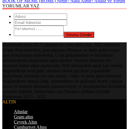
BOOK OF MEME (BOME) Nedir? Nasıl Alınır? Analiz ve Yorum
YORUMLAR YAZ
Habermark.com 2015 yılından bu yana aktif olan, 2022 itibariyle
Kripto Para haberleri, para piyasası Binance ve önde gelen kripto
para borsalarının haberlerini, Coin gelişmelerini ve fırsatlarını
kullanıcılarına ulaştırmak adına hizmet vermeyi sürdüren bir
ekonomi haber sitesi markasıdır. Web sitemizdeki anlık kur verileri
bilgilendirme amaçlıdır, sitemsel olarak gecikme yaşanabilir.
Habermark üzerinde yer alan analiz, video ve anlık güncellemeler
bilgilendirme amaçlı olup, yönlendirme ile gidilerek ticaret yapılan
borsa ve benzeri alanlarda yaşanan kayıp ve kazançlardan kesinlikle
sorumlu değildir. Habermark.com Binance affiliate üyesidir.
Habermark 2015 - 2022
ALTIN
Altınlar
Gram altın
Çeyrek Altın
Cumhuriyet Altını