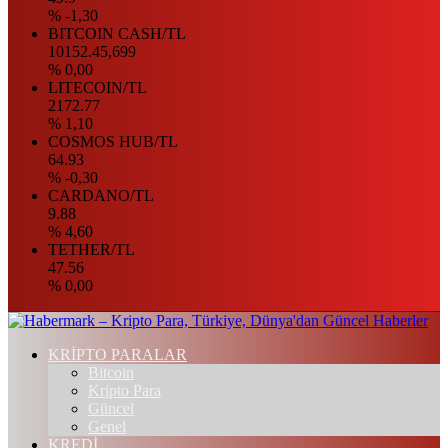
% -1,30
BITCOIN CASH/TL
10152.45,699
% 0,00
LITECOIN/TL
2172.77
% 1,10
COSMOS HUB/TL
64.93
% -0,30
CARDANO/TL
9.88
% 4,60
TETHER/TL
47.56
% 0,00
KRİPTO PARALAR
Bitcoin
Kripto Para
Güncel
Genel
KREDİ