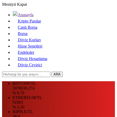
Menüyü Kapat
Anasayfa
Kripto Paralar
Canlı Borsa
Borsa
Döviz Kurları
Hisse Senetleri
Endeksler
Döviz Hesaplama
Döviz Çevirici
BITCOIN/TL
3078939,274
% 0,70
ETHEREUM/TL
91063
% 2,10
RIPPLE/TL
49.9