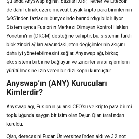
Şu anda Anyswap ağının, bazıları XRP, Tether ve Litecoin
de dahil olmak üzere mevcut büyük kripto para birimlerinin
%95’inden fazlasını bünyesinde barındırdığı bildiriliyor.
Sistem ayrıca Fusion’ın Merkezi Olmayan Kontrol Hakları
Yönetimi’nin (DRCM) desteğine sahiptir, bu, sistemin farklı
blok zinciri ağları arasındaki jeton değişimlerinin akışını
daha iyi yönetebilmesini sağlar. Anyswap ağı, birkaç
ekosistemi birbirine bağlayan ve zincirler arası işlemlerin
yürütülmesine izin veren bir dizi köprü kurmuştur.
Anyswap’ın (ANY) Kurucuları
Kimlerdir?
Anyswap ağı, Fusion’ın şu anki CEO’su ve kripto para birimi
topluluğunda saygın bir isim olan Dejun Qian tarafından
kuruldu.
Qian, derecesini Fudan Üniversitesi’nden aldı ve 3.2 not