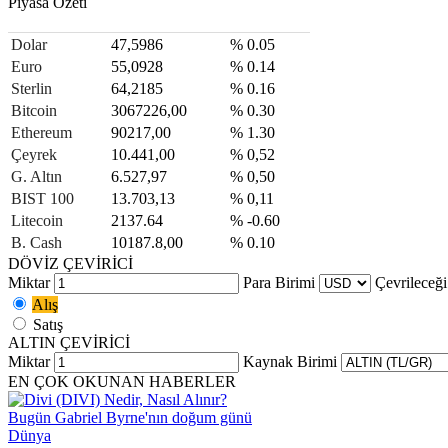
Piyasa Özeti
Dolar
47,5986
% 0.05
Euro
55,0928
% 0.14
Sterlin
64,2185
% 0.16
Bitcoin
3067226,00
% 0.30
Ethereum
90217,00
% 1.30
Çeyrek
10.441,00
% 0,52
G. Altın
6.527,97
% 0,50
BIST 100
13.703,13
% 0,11
Litecoin
2137.64
% -0.60
B. Cash
10187.8,00
% 0.10
DÖVİZ ÇEVİRİCİ
Miktar
Para Birimi
Çevrileceği
Alış
Satış
ALTIN ÇEVİRİCİ
Miktar
Kaynak Birimi
EN ÇOK OKUNAN HABERLER
Bugün Gabriel Byrne'nın doğum günü
Dünya