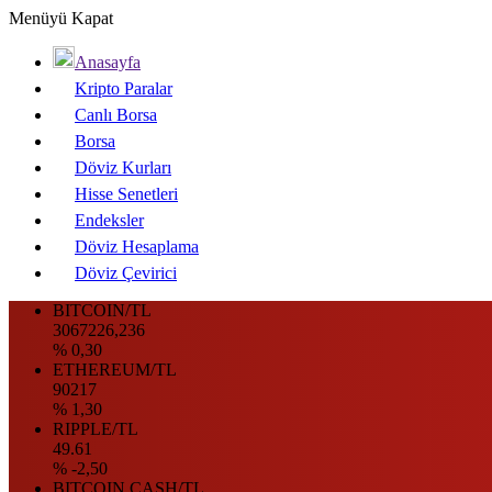
Menüyü Kapat
Anasayfa
Kripto Paralar
Canlı Borsa
Borsa
Döviz Kurları
Hisse Senetleri
Endeksler
Döviz Hesaplama
Döviz Çevirici
BITCOIN/TL
3067226,236
% 0,30
ETHEREUM/TL
90217
% 1,30
RIPPLE/TL
49.61
% -2,50
BITCOIN CASH/TL