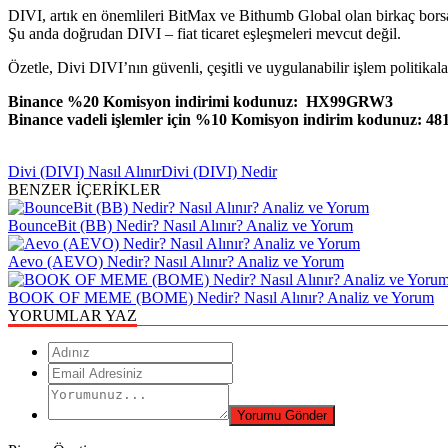
DIVI, artık en önemlileri BitMax ve Bithumb Global olan birkaç borsa 
Şu anda doğrudan DIVI – fiat ticaret eşleşmeleri mevcut değil.
Özetle, Divi DIVI’nın güvenli, çeşitli ve uygulanabilir işlem politikala
Binance %20 Komisyon indirimi kodunuz: HX99GRW3
Binance vadeli işlemler için %10 Komisyon indirim kodunuz: 48
Divi (DIVI) Nasıl Alınır
Divi (DIVI) Nedir
BENZER İÇERİKLER
BounceBit (BB) Nedir? Nasıl Alınır? Analiz ve Yorum
Aevo (AEVO) Nedir? Nasıl Alınır? Analiz ve Yorum
BOOK OF MEME (BOME) Nedir? Nasıl Alınır? Analiz ve Yorum
YORUMLAR YAZ