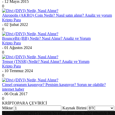
- 12 Mayıs 2015
0
Akropolis (AKRO) Coin Nedir? Nasıl satın alınır? Analiz ve yorum
Kripto Para
- 02 Şubat 2022
0
BounceBit (BB) Nedir? Nasıl Alınır? Analiz ve Yorum
Kripto Para
- 01 Ağustos 2024
0
Tensor (TNSR) Nedir? Nasıl Alınır? Analiz ve Yorum
Kripto Para
- 10 Temmuz 2024
0
Cinsel organım kaşınıyor? Penisim kaşınıyor? Sorun ne olabilir?
internet haber
- 06 Ocak 2017
0
KRİPTOPARA ÇEVİRİCİ
Miktar
Kaynak Birimi
Habermark.com 2015 yılından bu yana aktif olan, 2022 itibariyle Kripto 