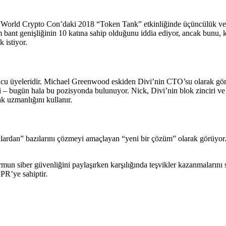
ki World Crypto Con’daki 2018 “Token Tank” etkinliğinde üçüncülük ve 
lem bant genişliğinin 10 katına sahip olduğunu iddia ediyor, ancak bunu, 
 istiyor.
u üyeleridir. Michael Greenwood eskiden Divi’nin CTO’su olarak gör
di – bugün hala bu pozisyonda bulunuyor. Nick, Divi’nin blok zinciri ve
ak uzmanlığını kullanır.
uklardan” bazılarını çözmeyi amaçlayan “yeni bir çözüm” olarak görüyor.
mun siber güvenliğini paylaşırken karşılığında teşvikler kazanmalarını sa
PR’ye sahiptir.