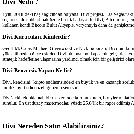
Divi Nedir?
Eylül 2018’deki başlangıcından bu yana, Divi projesi, Las Vegas’ta
seçilmesi de dahil olmak üzere bir dizi alkış aldı. Divi, Bitcoin’in iş
kullanan kendi Bitcoin Bulut Altyapısı varyantıyla daha da genişletmek
Divi Kurucuları Kimlerdir?
Geoff McCabe, Michael Greenwood ve Nick Saponaro Divi’nin kuruc
yükseltilmeden önce eskiden Divi’nin ana tam kapsamlı geliştiricisiy
stratejik hedeflerine ulaşmasına yardımcı olmak için bir geliştirici olar
Divi Benzersiz Yapan Nedir?
Divi, kendisini “kripto endüstrisindeki en büyük ve en kazançlı zorl
bir dizi ayırt edici özelliği benimsemiştir.
Divi’deki tek tıklamalı bir masternode kurulum aracı, bireylerin platfor
sunulur. En üst düzey masternodlar, yüzde 25.8’lik bir rapor edilmiş A
Divi Nereden Satın Alabilirsiniz?