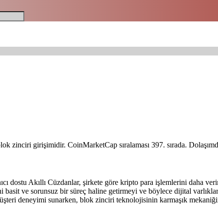
 blok zinciri girişimidir. CoinMarketCap sıralaması 397. sırada. Dolaşım
ıcı dostu Akıllı Cüzdanlar, şirkete göre kripto para işlemlerini daha ve
basit ve sorunsuz bir süreç haline getirmeyi ve böylece dijital varlıkları
 müşteri deneyimi sunarken, blok zinciri teknolojisinin karmaşık mekaniğ