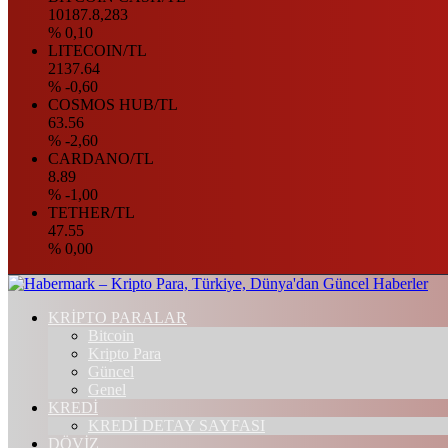
10187.8,283
% 0,10
LITECOIN/TL
2137.64
% -0,60
COSMOS HUB/TL
63.56
% -2,60
CARDANO/TL
8.89
% -1,00
TETHER/TL
47.55
% 0,00
KRİPTO PARALAR
Bitcoin
Kripto Para
Güncel
Genel
KREDİ
KREDİ DETAY SAYFASI
DÖVİZ