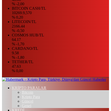
% -2,00
BITCOIN CASH/TL
10269.9,570
% 0,20
LITECOIN/TL
2166.44
% -0,50
COSMOS HUB/TL
64.17
% -1,70
CARDANO/TL
9.58
% -1,80
TETHER/TL
47.63
% 0,00
KRİPTO PARALAR
Bitcoin
Kripto Para
Güncel
Genel
KREDİ