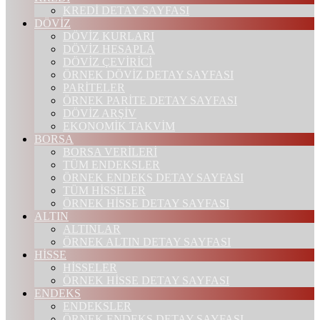
KREDİ DETAY SAYFASI
DÖVİZ
DÖVİZ KURLARI
DÖVİZ HESAPLA
DÖVİZ ÇEVİRİCİ
ÖRNEK DÖVİZ DETAY SAYFASI
PARİTELER
ÖRNEK PARİTE DETAY SAYFASI
DÖVİZ ARŞİV
EKONOMİK TAKVİM
BORSA
BORSA VERİLERİ
TÜM ENDEKSLER
ÖRNEK ENDEKS DETAY SAYFASI
TÜM HİSSELER
ÖRNEK HİSSE DETAY SAYFASI
ALTIN
ALTINLAR
ÖRNEK ALTIN DETAY SAYFASI
HİSSE
HİSSELER
ÖRNEK HİSSE DETAY SAYFASI
ENDEKS
ENDEKSLER
ÖRNEK ENDEKS DETAY SAYFASI