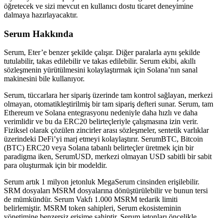
öğretecek ve sizi mevcut en kullanıcı dostu ticaret deneyimine
dalmaya hazırlayacaktır.
Serum Hakkında
Serum, Eter’e benzer şekilde çalışır. Diğer paralarla aynı şekilde
tutulabilir, takas edilebilir ve takas edilebilir. Serum ekibi, akıllı
sözleşmenin yürütülmesini kolaylaştırmak için Solana’nın sanal
makinesini bile kullanıyor.
Serum, tüccarlara her sipariş üzerinde tam kontrol sağlayan, merkezi
olmayan, otomatikleştirilmiş bir tam sipariş defteri sunar. Serum, tam
Ethereum ve Solana entegrasyonu nedeniyle daha hızlı ve daha
verimlidir ve bu da ERC20 belirteçleriyle çalışmasına izin verir.
Fiziksel olarak çözülen zincirler arası sözleşmeler, sentetik varlıklar
üzerindeki DeFi’yi marj etmeyi kolaylaştırır. SerumBTC, Bitcoin
(BTC) ERC20 veya Solana tabanlı belirteçler üretmek için bir
paradigma iken, SerumUSD, merkezi olmayan USD sabitli bir sabit
para oluşturmak için bir modeldir.
Serum artık 1 milyon jetonluk MegaSerum cinsinden erişilebilir.
SRM dosyaları MSRM dosyalarına dönüştürülebilir ve bunun tersi
de mümkündür. Serum Vakfı 1.000 MSRM tedarik limiti
belirlemiştir. MSRM token sahipleri, Serum ekosisteminin
yönetimine benzersiz erişime sahiptir. Serum jetonları öncelikle