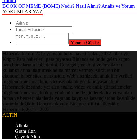
BOOK OF MEME (BOME) Nedir? Nasıl Alınır? Analiz ve Yorum
YORUMLAR YAZ
Habermark.com 2015 yılından bu yana aktif olan, 2022 itibariyle
Kripto Para haberleri, para piyasası Binance ve önde gelen kripto
para borsalarının haberlerini, Coin gelişmelerini ve fırsatlarını
kullanıcılarına ulaştırmak adına hizmet vermeyi sürdüren bir
ekonomi haber sitesi markasıdır. Web sitemizdeki anlık kur verileri
bilgilendirme amaçlıdır, sitemsel olarak gecikme yaşanabilir.
Habermark üzerinde yer alan analiz, video ve anlık güncellemeler
bilgilendirme amaçlı olup, yönlendirme ile gidilerek ticaret yapılan
borsa ve benzeri alanlarda yaşanan kayıp ve kazançlardan kesinlikle
sorumlu değildir. Habermark.com Binance affiliate üyesidir.
Habermark 2015 - 2022
ALTIN
Altınlar
Gram altın
Çeyrek Altın