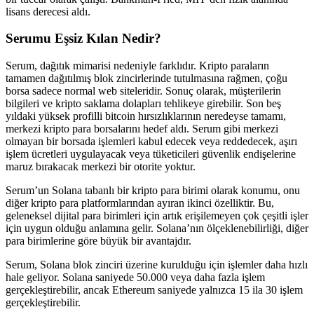
lisans derecesi aldı.
Serumu Eşsiz Kılan Nedir?
Serum, dağıtık mimarisi nedeniyle farklıdır. Kripto paraların
tamamen dağıtılmış blok zincirlerinde tutulmasına rağmen, çoğu
borsa sadece normal web siteleridir. Sonuç olarak, müşterilerin
bilgileri ve kripto saklama dolapları tehlikeye girebilir. Son beş
yıldaki yüksek profilli bitcoin hırsızlıklarının neredeyse tamamı,
merkezi kripto para borsalarını hedef aldı. Serum gibi merkezi
olmayan bir borsada işlemleri kabul edecek veya reddedecek, aşırı
işlem ücretleri uygulayacak veya tüketicileri güvenlik endişelerine
maruz bırakacak merkezi bir otorite yoktur.
Serum’un Solana tabanlı bir kripto para birimi olarak konumu, onu
diğer kripto para platformlarından ayıran ikinci özelliktir. Bu,
geleneksel dijital para birimleri için artık erişilemeyen çok çeşitli işler
için uygun olduğu anlamına gelir. Solana’nın ölçeklenebilirliği, diğer
para birimlerine göre büyük bir avantajdır.
Serum, Solana blok zinciri üzerine kurulduğu için işlemler daha hızlı
hale geliyor. Solana saniyede 50.000 veya daha fazla işlem
gerçekleştirebilir, ancak Ethereum saniyede yalnızca 15 ila 30 işlem
gerçekleştirebilir.