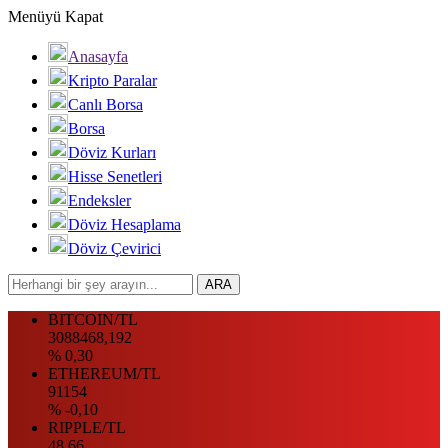
Menüyü Kapat
Anasayfa
Kripto Paralar
Canlı Borsa
Borsa
Döviz Kurları
Hisse Senetleri
Endeksler
Döviz Hesaplama
Döviz Çevirici
BITCOIN/TL
3088468,192
% 0,30
ETHEREUM/TL
91154
% -0,10
RIPPLE/TL
48.66