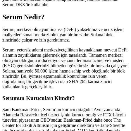
Serum DEX’te kullanılır.
Serum Nedir?
Serum, merkezi olmayan finansa (DeFi) yüksek hız ve ucuz işlem
maliyetleri sunan merkezi olmayan bir borsadır. Solana blok
zincirinde çalışır ve izin gerektirmez.
Serum, yetersiz ademi merkeziyetçilikten kaynaklanan mevcut DeFi
alanının zayıflıklarını gidermek için tasarlandı. Tamamen merkezi
olmayan olduğunu iddia ediyor ve zincirler arası ticaret ve müşteri
(KYC) gereksinimlerinizi bilmeden gözetimsiz bir borsada çalışıyor.
Solana, saniyede 50.000 işlem hızına sahip web ölçeğinde bir blok
zinciridir. Bu, iyimser eşzamanlılık kontrolüne izin veren
doğrulanmış bir gecikme işlevi olan SHA 265 karma zinciri
kullanılarak gerçekleştirilir.
Serumun Kurucuları Kimdir?
Sam Bankman-Fried, Serum’un kurucu ortağıdır. Aynı zamanda
Alameda Research nicel ticaret işinin kurucu ortağı ve FTX bitcoin
türevleri piyasasının CEO’sudur. Bankman-Fried daha önce The
Center for Etkili Altruism için geliştirme direktörü ve Jane Street’te
bir tüccar olarak çalıştı. Bankman-Fried, MIT’den fizik alanında