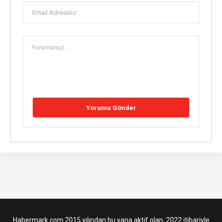
Habermark.com 2015 yılından bu yana aktif olan, 2022 itibariyle