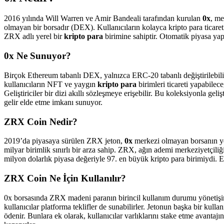
2016 yılında Will Warren ve Amir Bandeali tarafından kurulan
0x
, me
olmayan bir borsadır (DEX). Kullanıcıların kolayca kripto para ticare
ZRX adlı yerel bir
kripto para
birimine sahiptir. Otomatik piyasa yap
0x Ne Sunuyor?
Birçok Ethereum tabanlı DEX, yalnızca ERC-20 tabanlı değiştirilebilir j
kullanıcıların NFT ve yaygın
kripto para
birimleri ticareti yapabilec
Geliştiriciler bir dizi akıllı sözleşmeye erişebilir. Bu koleksiyonla gel
gelir elde etme imkanı sunuyor.
ZRX Coin Nedir?
2019’da piyasaya sürülen ZRX jeton,
0x
merkezi olmayan borsanın y
milyar birimlik sınırlı bir arza sahip. ZRX, ağın ademi merkeziyetçili
milyon dolarlık piyasa değeriyle 97. en büyük kripto para birimiydi
ZRX Coin Ne İçin Kullanılır?
0x borsasında ZRX madeni paranın birincil kullanım durumu yönetişimd
kullanıcılar platforma teklifler de sunabilirler. Jetonun başka bir kul
ödenir. Bunlara ek olarak, kullanıcılar varlıklarını stake etme avantajın