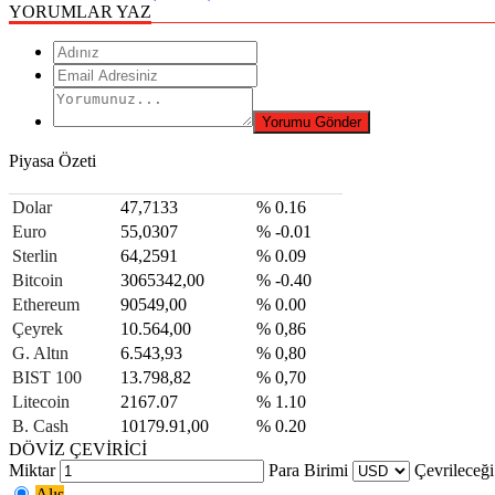
YORUMLAR YAZ
Piyasa Özeti
Dolar
47,7133
% 0.16
Euro
55,0307
% -0.01
Sterlin
64,2591
% 0.09
Bitcoin
3065342,00
% -0.40
Ethereum
90549,00
% 0.00
Çeyrek
10.564,00
% 0,86
G. Altın
6.543,93
% 0,80
BIST 100
13.798,82
% 0,70
Litecoin
2167.07
% 1.10
B. Cash
10179.91,00
% 0.20
DÖVİZ ÇEVİRİCİ
Miktar
Para Birimi
Çevrileceği
Alış