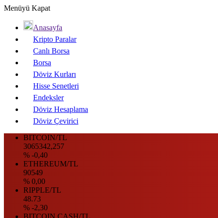
Menüyü Kapat
Anasayfa
Kripto Paralar
Canlı Borsa
Borsa
Döviz Kurları
Hisse Senetleri
Endeksler
Döviz Hesaplama
Döviz Çevirici
BITCOIN/TL
3065342,257
% -0,40
ETHEREUM/TL
90549
% 0,00
RIPPLE/TL
48.73
% -2,30
BITCOIN CASH/TL