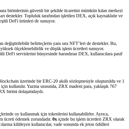
para birimlerinin güvenli bir şekilde ticaretini mümkün kılan merkezi
rı destekler. Topluluk tarafından işletilen DEX, açık kaynaklıdır ve
şitli DeFi ürünleri de sunuyor.
değiştirilebilir belirteçlerin yanı sıra NFT’leri de destekler. Bu,
 yüksek ölçeklenebilirlik ve düşük işlem ücretleri sunuyor.
Çeşitli DeFi servislerini bünyesinde barındıran DEX, kullanıcılara pasif
 Blockchain üzerinde bir ERC-20 akıllı sözleşmesiyle oluşturuldu ve 1
ak için kullanılır. Yazma sırasında, ZRX madeni para, yaklaşık 767
ZRX birimi dolaşımdaydı.
rinde oy kullanmak için tokenlerini kullanabilirler. Ayrıca,
şlem ücreti ödemek zorundadır.
0x
içinde bu işlem ücretleri ZRX olarak
cılarına kilitleyen kullanıcılar, vade sonunda ek jeton ödülleri