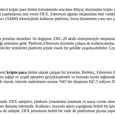
rkezi kripto para birimi borsalarında aracılara ihtiyaç duymadan kripto 
ti yapmalarına izin veren DEX, Ethereum ağında oluşturulan tüm varlıkla
ıcı (AMM) teknolojisini kullanan platform, borsa hizmetinin yanı sıra çe
etonları destekler. 0x değişimi, ERC-20 akıllı sözleşmesiyle oluşturulan 
eği anlamına gelir. Platform Ethereum üzerinde çalışsa da kullanıcılarına
iştiriciler ürünlerini platform içinde esnek bir şekilde uygulayabilirler. 
erel
kripto para
birimi olarak çalışan bir jetondur. Belirteç, Ethereum
ğini sağlar ve çeşitli işlemleri gerçekleştirmek ve borsada fayda sağlam
. Ek olarak, tokenin maksimum arzının %85’ini oluşturan 847,5 milyon 
ir. ZRX sahipleri, platform yönetimine katılmak ve karar verme süreçle
lanım durumu ödemedir. Kullanıcı, borsada işlem yaptığında belirli bir i
a da sahiptir. ZRX jetonlarını belirli bir vade ile platformun piyasa yapı