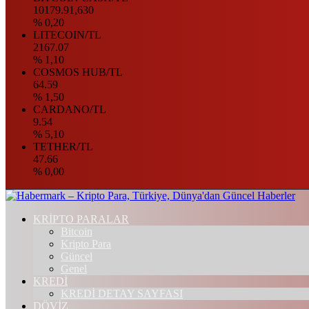
10179.91,630
% 0,20
LITECOIN/TL
2167.07
% 1,10
COSMOS HUB/TL
64.59
% 1,50
CARDANO/TL
9.54
% 5,10
TETHER/TL
47.66
% 0,00
KRİPTO PARALAR
Bitcoin
Kripto Para
Güncel
Genel
KREDİ
KREDİ DETAY SAYFASI
DÖVİZ