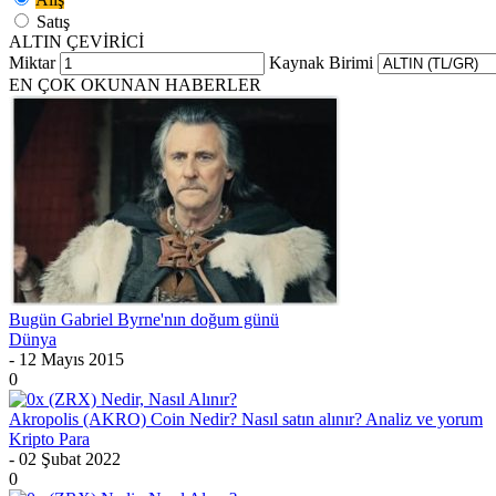
Satış
ALTIN ÇEVİRİCİ
Miktar
Kaynak Birimi
EN ÇOK OKUNAN HABERLER
Bugün Gabriel Byrne'nın doğum günü
Dünya
- 12 Mayıs 2015
0
Akropolis (AKRO) Coin Nedir? Nasıl satın alınır? Analiz ve yorum
Kripto Para
- 02 Şubat 2022
0