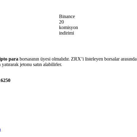
Binance
20
komisyon
indirimi
ipto para
borsasının üyesi olmalıdır. ZRX’i listeleyen borsalar arasınd
atırarak jetonu satın alabilirler.
16250