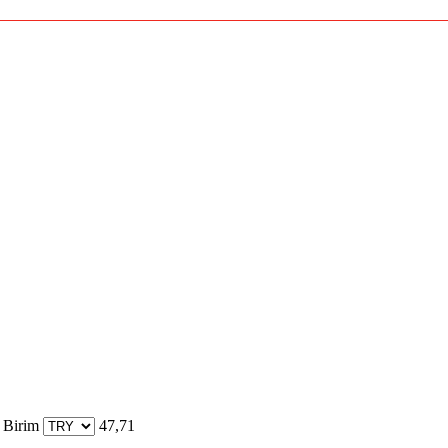
 Birim
47,71