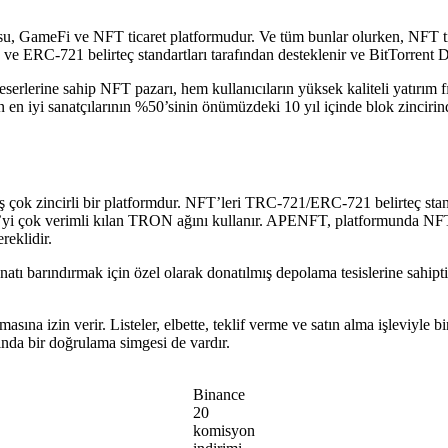
osu, GameFi ve NFT ticaret platformudur. Ve tüm bunlar olurken, NFT tic
1 ve ERC-721 belirteç standartları tarafından desteklenir ve BitTorrent 
erine sahip NFT pazarı, hem kullanıcıların yüksek kaliteli yatırım fır
n en iyi sanatçılarının %50’sinin önümüzdeki 10 yıl içinde blok zinciri
k zincirli bir platformdur. NFT’leri TRC-721/ERC-721 belirteç standa
yi çok verimli kılan TRON ağını kullanır. APENFT, platformunda NFT ol
eklidir.
atı barındırmak için özel olarak donatılmış depolama tesislerine sahipt
sına izin verir. Listeler, elbette, teklif verme ve satın alma işleviyle bi
ında bir doğrulama simgesi de vardır.
Binance
20
komisyon