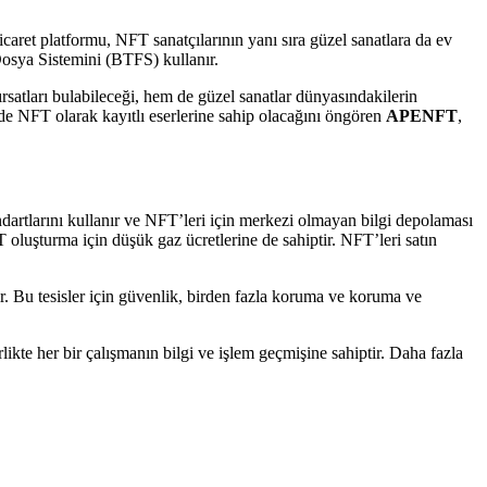
aret platformu, NFT sanatçılarının yanı sıra güzel sanatlara da ev
Dosya Sistemini (BTFS) kullanır.
satları bulabileceği, hem de güzel sanatlar dünyasındakilerin
nde NFT olarak kayıtlı eserlerine sahip olacağını öngören
APENFT
,
rtlarını kullanır ve NFT’leri için merkezi olmayan bilgi depolaması
uşturma için düşük gaz ücretlerine de sahiptir. NFT’leri satın
ir. Bu tesisler için güvenlik, birden fazla koruma ve koruma ve
rlikte her bir çalışmanın bilgi ve işlem geçmişine sahiptir. Daha fazla