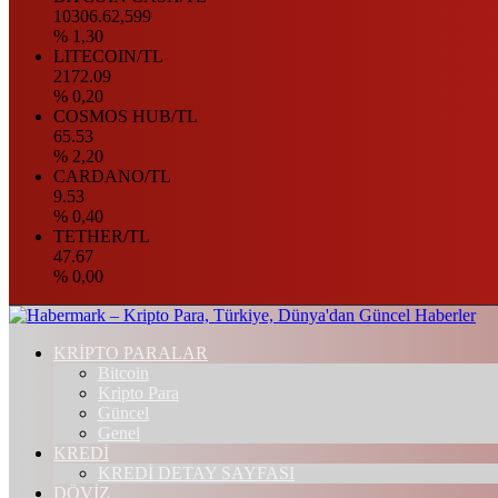
10306.62,599
% 1,30
LITECOIN/TL
2172.09
% 0,20
COSMOS HUB/TL
65.53
% 2,20
CARDANO/TL
9.53
% 0,40
TETHER/TL
47.67
% 0,00
KRİPTO PARALAR
Bitcoin
Kripto Para
Güncel
Genel
KREDİ
KREDİ DETAY SAYFASI
DÖVİZ