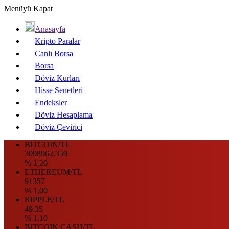
Menüyü Kapat
Anasayfa
Kripto Paralar
Canlı Borsa
Borsa
Döviz Kurları
Hisse Senetleri
Endeksler
Döviz Hesaplama
Döviz Çevirici
BITCOIN/TL
3098962,359
% 1,20
ETHEREUM/TL
91357
% 1,00
RIPPLE/TL
49.35
% 1,10
BITCOIN CASH/TL