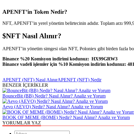
APENFT’in Token Nedir?
NFT, APENFT’in yerel yönetim belirtecinin adıdır. Toplam arzı 999,990,
$NFT Nasıl Alınır?
APENFT’in yönetim simgesi olan NFT, Poloniex gibi birden fazla bo
Binance %20 Komisyon indirimi kodunuz: HX99GRW3
Binance vadeli işlemler için %10 Komisyon indirim kodunuz: 48
APENFT (NFT) Nasıl Alınır
APENFT (NFT) Nedir
BENZER İÇERİKLER
BounceBit (BB) Nedir? Nasıl Alınır? Analiz ve Yorum
Aevo (AEVO) Nedir? Nasıl Alınır? Analiz ve Yorum
BOOK OF MEME (BOME) Nedir? Nasıl Alınır? Analiz ve Yorum
YORUMLAR YAZ