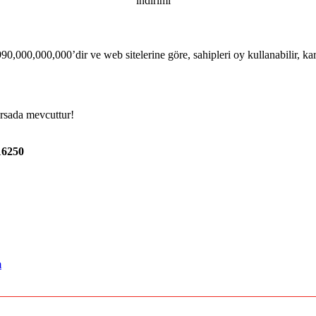
indirimi
000,000,000’dir ve web sitelerine göre, sahipleri oy kullanabilir, karla
rsada mevcuttur!
16250