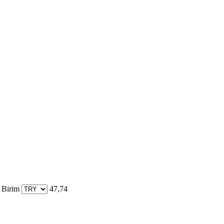
 Birim
47,74