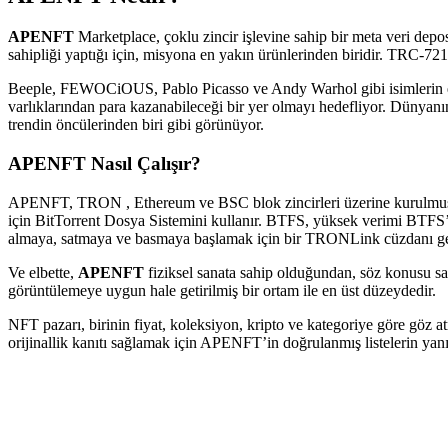
APENFT
Marketplace, çoklu zincir işlevine sahip bir meta veri dep
sahipliği yaptığı için, misyona en yakın ürünlerinden biridir. TRC-72
Beeple, FEWOCiOUS, Pablo Picasso ve Andy Warhol gibi isimlerin eserl
varlıklarından para kazanabileceği bir yer olmayı hedefliyor. Dünyanı
trendin öncülerinden biri gibi görünüyor.
APENFT Nasıl Çalışır?
APENFT, TRON , Ethereum ve BSC blok zincirleri üzerine kurulmuş ço
için BitTorrent Dosya Sistemini kullanır. BTFS, yüksek verimi BTFS’
almaya, satmaya ve basmaya başlamak için bir TRONLink cüzdanı ger
Ve elbette,
APENFT
fiziksel sanata sahip olduğundan, söz konusu san
görüntülemeye uygun hale getirilmiş bir ortam ile en üst düzeydedir.
NFT pazarı, birinin fiyat, koleksiyon, kripto ve kategoriye göre göz atma
orijinallik kanıtı sağlamak için APENFT’in doğrulanmış listelerin yan