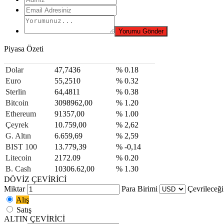
Piyasa Özeti
Dolar
47,7436
% 0.18
Euro
55,2510
% 0.32
Sterlin
64,4811
% 0.38
Bitcoin
3098962,00
% 1.20
Ethereum
91357,00
% 1.00
Çeyrek
10.759,00
% 2,62
G. Altın
6.659,69
% 2,59
BIST 100
13.779,39
% -0,14
Litecoin
2172.09
% 0.20
B. Cash
10306.62,00
% 1.30
DÖVİZ ÇEVİRİCİ
Miktar
Para Birimi
Çevrileceği
Alış
Satış
ALTIN ÇEVİRİCİ