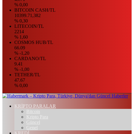
% 0,00
BITCOIN CASH/TL
10399.71,382
% 0,30
LITECOIN/TL
2214
% 1,60
COSMOS HUB/TL
66.09
% -1,20
CARDANO/TL
9.41
% -1,00
TETHER/TL
47.67
% 0,00
KRİPTO PARALAR
Bitcoin
Kripto Para
Güncel
Genel
KREDİ