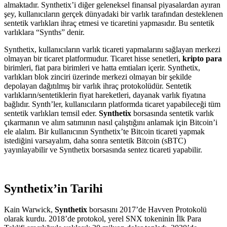
almaktadır. Synthetix’i diğer geleneksel finansal piyasalardan ayıran
şey, kullanıcıların gerçek dünyadaki bir varlık tarafından desteklenen
sentetik varlıkları ihraç etmesi ve ticaretini yapmasıdır. Bu sentetik
varlıklara “Synths” denir.
Synthetix, kullanıcıların varlık ticareti yapmalarını sağlayan merkezi
olmayan bir ticaret platformudur. Ticaret hisse senetleri,
kripto para
birimleri, fiat para birimleri ve hatta emtiaları içerir. Synthetix,
varlıkları blok zinciri üzerinde merkezi olmayan bir şekilde
depolayan dağıtılmış bir varlık ihraç protokolüdür. Sentetik
varlıkların/sentetiklerin fiyat hareketleri, dayanak varlık fiyatına
bağlıdır. Synth’ler, kullanıcıların platformda ticaret yapabileceği tüm
sentetik varlıkları temsil eder.
Synthetix
borsasında sentetik varlık
çıkarmanın ve alım satımının nasıl çalıştığını anlamak için Bitcoin’i
ele alalım. Bir kullanıcının Synthetix’te Bitcoin ticareti yapmak
istediğini varsayalım, daha sonra sentetik Bitcoin (sBTC)
yayınlayabilir ve Synthetix borsasında sentez ticareti yapabilir.
Synthetix’in Tarihi
Kain Warwick,
Synthetix
borsasını 2017’de Havven Protokolü
olarak kurdu. 2018’de protokol, yerel SNX tokeninin İlk Para