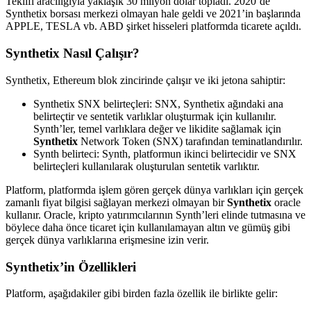
Teklifi aracılığıyla yaklaşık 30 milyon dolar topladı. 2020’de
Synthetix borsası merkezi olmayan hale geldi ve 2021’in başlarında
APPLE, TESLA vb. ABD şirket hisseleri platformda ticarete açıldı.
Synthetix Nasıl Çalışır?
Synthetix, Ethereum blok zincirinde çalışır ve iki jetona sahiptir:
Synthetix SNX belirteçleri: SNX, Synthetix ağındaki ana
belirteçtir ve sentetik varlıklar oluşturmak için kullanılır.
Synth’ler, temel varlıklara değer ve likidite sağlamak için
Synthetix
Network Token (SNX) tarafından teminatlandırılır.
Synth belirteci: Synth, platformun ikinci belirtecidir ve SNX
belirteçleri kullanılarak oluşturulan sentetik varlıktır.
Platform, platformda işlem gören gerçek dünya varlıkları için gerçek
zamanlı fiyat bilgisi sağlayan merkezi olmayan bir
Synthetix
oracle
kullanır. Oracle, kripto yatırımcılarının Synth’leri elinde tutmasına ve
böylece daha önce ticaret için kullanılamayan altın ve gümüş gibi
gerçek dünya varlıklarına erişmesine izin verir.
Synthetix’in Özellikleri
Platform, aşağıdakiler gibi birden fazla özellik ile birlikte gelir: