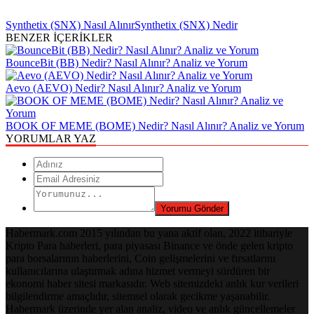
Synthetix (SNX) Nasıl Alınır
Synthetix (SNX) Nedir
BENZER İÇERİKLER
BounceBit (BB) Nedir? Nasıl Alınır? Analiz ve Yorum
Aevo (AEVO) Nedir? Nasıl Alınır? Analiz ve Yorum
BOOK OF MEME (BOME) Nedir? Nasıl Alınır? Analiz ve Yorum
YORUMLAR YAZ
Habermark.com 2015 yılından bu yana aktif olan, 2022 itibariyle
Kripto Para haberleri, para piyasası Binance ve önde gelen kripto
para borsalarının haberlerini, Coin gelişmelerini ve fırsatlarını
kullanıcılarına ulaştırmak adına hizmet vermeyi sürdüren bir
ekonomi haber sitesi markasıdır. Web sitemizdeki anlık kur verileri
bilgilendirme amaçlıdır, sitemsel olarak gecikme yaşanabilir.
Habermark üzerinde yer alan analiz, video ve anlık güncellemeler