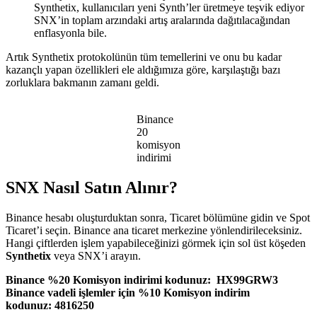
Synthetix, kullanıcıları yeni Synth’ler üretmeye teşvik ediyor
SNX’in toplam arzındaki artış aralarında dağıtılacağından
enflasyonla bile.
Artık Synthetix protokolünün tüm temellerini ve onu bu kadar
kazançlı yapan özellikleri ele aldığımıza göre, karşılaştığı bazı
zorluklara bakmanın zamanı geldi.
Binance
20
komisyon
indirimi
SNX Nasıl Satın Alınır?
Binance hesabı oluşturduktan sonra, Ticaret bölümüne gidin ve Spot
Ticaret’i seçin. Binance ana ticaret merkezine yönlendirileceksiniz.
Hangi çiftlerden işlem yapabileceğinizi görmek için sol üst köşeden
Synthetix
veya SNX’i arayın.
Binance %20 Komisyon indirimi kodunuz: HX99GRW3
Binance vadeli işlemler için %10 Komisyon indirim
kodunuz: 4816250