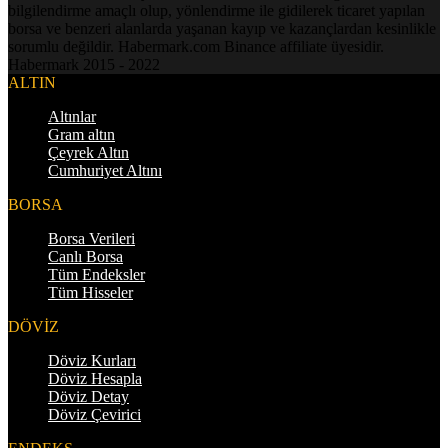
bilgilendirme amaçlı olup, yönlendirme ile gidilerek ticaret yapılan
borsa ve benzeri alanlarda yaşanan kayıp ve kazançlardan kesinlikle
sorumlu değildir. Habermark.com Binance affiliate üyesidir.
Habermark 2015 - 2022
ALTIN
Altınlar
Gram altın
Çeyrek Altın
Cumhuriyet Altını
BORSA
Borsa Verileri
Canlı Borsa
Tüm Endeksler
Tüm Hisseler
DÖVİZ
Döviz Kurları
Döviz Hesapla
Döviz Detay
Döviz Çevirici