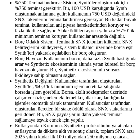
%750 Teminatlandırma: Sistem, Synth’ler oluşturmak için
%750 teminat gerektirir. Bu, 100 USD karşılığında Synth
oluşturmak anlamına gelir; kullanıcının 750 USD değerindeki
SNX tokenlerini teminatlandırması gerekiyor. Bu kadar büyük
teminat, kullanıcıları ani piyasa hareketlerinden koruyor ve
fazla likidite sağlıyor. Stake ödülleri ayrıca yalnızca %750’lik
minimum teminatı koruyan kullanıcılar arasında dağıtılır.
Borç Odaklı Sistem: Teminatlı SNX jetonları kilitlenir. SNX
belirteçlerini kilitleyerek, sistem kullanıcı üzerinde borca ​​eşit
Synth’leri yakarak açılabilen bir borç oluşturur.
Borç Havuzu: Kullanıcının borcu, daha fazla Synth bastığında
artar ve Synthetix ekosisteminin altında yatan küresel bir borç
havuzu oluşturur. Bu, Synthetix ekosisteminin sonsuz
likiditeye sahip olmasını sağlar.
Synthetix Değişimi: Kullanıcılar tarafından oluşturulan
Synth’ler, %0,3’lük minimum işlem ücreti karşılığında
borsada işlem görebilir. Borsa, akıllı sözleşmeler üzerinde
çalışır ve sözleşmelerdeki temel koşullar karşılandığında
işlemler otomatik olarak tamamlanır. Kullanıcılar tarafından
oluşturulan ücretler, bir stake ödülü olarak SNX stakerlarına
geri döner. Bu, SNX paydaşlarını daha yüksek teminat
sağlamaya teşvik etmek için yapılır.
Enflasyondan Korunma: Synthetix protokolünün yaratıcıları
enflasyonu da dikkate aldı ve sonuç olarak, toplam SNX arzı
2025 yılına kadar ilk 100 milyondan 250 milyona çıkacak.