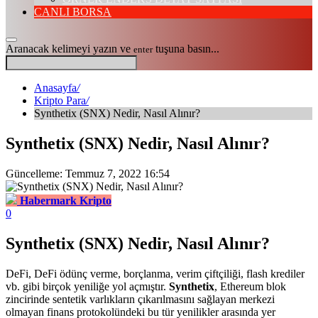
CANLI BORSA
Aranacak kelimeyi yazın ve
tuşuna basın...
enter
Anasayfa
/
Kripto Para
/
Synthetix (SNX) Nedir, Nasıl Alınır?
Synthetix (SNX) Nedir, Nasıl Alınır?
Güncelleme: Temmuz 7, 2022 16:54
Habermark Kripto
0
Synthetix (SNX) Nedir, Nasıl Alınır?
DeFi, DeFi ödünç verme, borçlanma, verim çiftçiliği, flash krediler
vb. gibi birçok yeniliğe yol açmıştır.
Synthetix
, Ethereum blok
zincirinde sentetik varlıkların çıkarılmasını sağlayan merkezi
olmayan finans protokolündeki bu tür yenilikler arasında yer