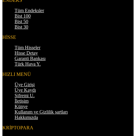
ENDEKS
Tüm Endeksler
Bist 100
Bist 50
Bist 30
HİSSE
Tüm Hisseler
Hisse Detay
Garanti Bankası
Türk Hava Y.
HIZLI MENÜ
Üye Girişi
Üye Kaydı
Şifremi U.
İletişim
Künye
Kullanım ve Gizlilik şartları
Hakkımızda
KRİPTOPARA