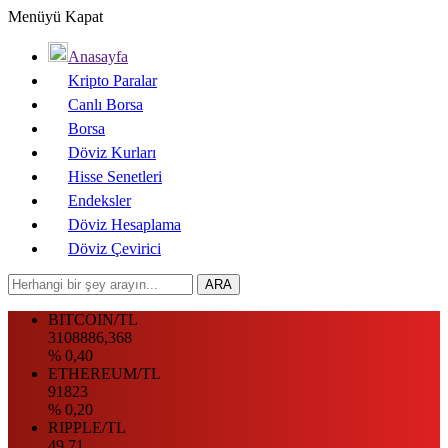
Menüyü Kapat
Anasayfa
Kripto Paralar
Canlı Borsa
Borsa
Döviz Kurları
Hisse Senetleri
Endeksler
Döviz Hesaplama
Döviz Çevirici
BITCOIN/TL
3108886,368
% 0,40
ETHEREUM/TL
91823
% 0,20
RIPPLE/TL
49.71