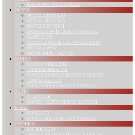
KREDİ DETAY SAYFASI
DÖVİZ
DÖVİZ KURLARI
DÖVİZ HESAPLA
DÖVİZ ÇEVİRİCİ
ÖRNEK DÖVİZ DETAY SAYFASI
PARİTELER
ÖRNEK PARİTE DETAY SAYFASI
DÖVİZ ARŞİV
EKONOMİK TAKVİM
BORSA
BORSA VERİLERİ
TÜM ENDEKSLER
ÖRNEK ENDEKS DETAY SAYFASI
TÜM HİSSELER
ÖRNEK HİSSE DETAY SAYFASI
ALTIN
ALTINLAR
ÖRNEK ALTIN DETAY SAYFASI
HİSSE
HİSSELER
ÖRNEK HİSSE DETAY SAYFASI
ENDEKS
ENDEKSLER
ÖRNEK ENDEKS DETAY SAYFASI