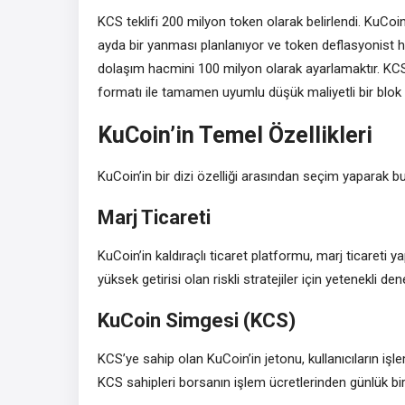
KCS teklifi 200 milyon token olarak belirlendi. KuCoi
ayda bir yanması planlanıyor ve token deflasyonist h
dolaşım hacmini 100 milyon olarak ayarlamaktır. K
formatı ile tamamen uyumlu düşük maliyetli bir blok zi
KuCoin’in Temel Özellikleri
KuCoin’in bir dizi özelliği arasından seçim yaparak bu
Marj Ticareti
KuCoin’in kaldıraçlı ticaret platformu, marj ticareti ya
yüksek getirisi olan riskli stratejiler için yetenekli de
KuCoin Simgesi (KCS)
KCS’ye sahip olan KuCoin’in jetonu, kullanıcıların işle
KCS sahipleri borsanın işlem ücretlerinden günlük bir 