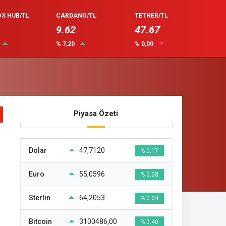
S HUB/TL
CARDANO/TL
TETHER/TL
9.62
47.67
% 7,20
% 0,00
Piyasa Özeti
Dolar
47,7120
% 0.17
Euro
55,0596
% 0.08
Sterlin
64,2053
% 0.04
Bitcoin
3100486,00
% 0.40