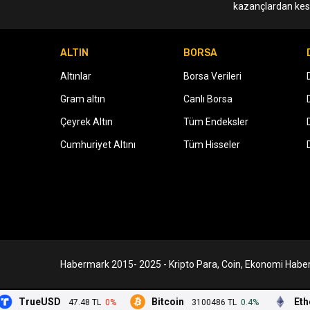
kazançlardan kesi
ALTIN
BORSA
Altınlar
Borsa Verileri
Gram altın
Canlı Borsa
Çeyrek Altın
Tüm Endeksler
Cumhuriyet Altını
Tüm Hisseler
Habermark 2015- 2025 - Kripto Para, Coin, Ekonomi Haber
TrueUSD
Bitcoin
Ethere
47.48 TL
0%
3100486 TL
0.4%