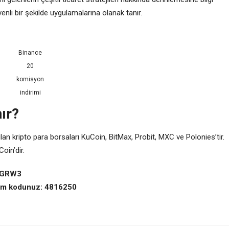
li bir şekilde uygulamalarına olanak tanır.
Binance
20
komisyon
indirimi
ır?
nılan kripto para borsaları KuCoin, BitMax, Probit, MXC ve Polonies’tir.
oin’dir.
99GRW3
irim kodunuz: 4816250