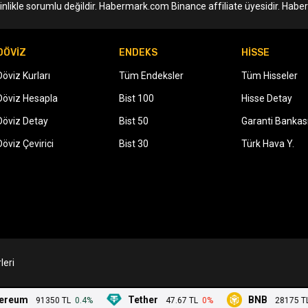
nlikle sorumlu değildir. Habermark.com Binance affiliate üyesidir. Hab
DÖVİZ
ENDEKS
HİSSE
Döviz Kurları
Tüm Endeksler
Tüm Hisseler
Döviz Hesapla
Bist 100
Hisse Detay
Döviz Detay
Bist 50
Garanti Bankas
Döviz Çevirici
Bist 30
Türk Hava Y.
leri
um
Tether
BNB
91350 TL
0.4%
47.67 TL
0%
28175 TL
-0.