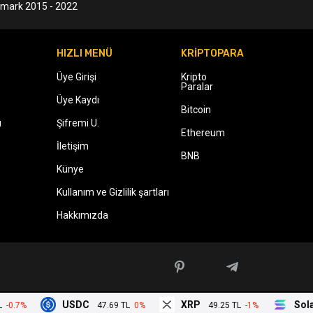
ermark 2015 - 2022
HIZLI MENÜ
KRİPTOPARA
Üye Girişi
Kripto
Paralar
Üye Kaydı
Bitcoin
ı
Şifremi U.
Ethereum
İletişim
BNB
Künye
Kullanım ve Gizlilik şartları
Hakkımızda
USDC
XRP
Solana
7%
47.69 TL
0%
49.25 TL
-1%