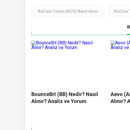
KuCoin Token (KCS) Nasıl Alınır
KuCoin 
B
BounceBit (BB) Nedir? Nasıl
Aevo (A
Alınır? Analiz ve Yorum
Alınır? 