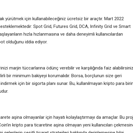
rak yürütmek için kullanabileceğiniz ücretsiz bir araçtır. Mart 2022
i desteklemektedir: Spot Grid, Futures Grid, DCA, Infinity Grid ve Smart
şlayanların hızla hızlanmasına ve daha deneyimli kullanıcılardan
ot olduğunu iddia ediyor.
inizi marjin tüccarlarına ödünç verebilir ve karşılığında faiz alabilirsiniz
lirli bir minimum bakiyeyi korumalıdır. Borsa, borçlunun size geri
rmek için bir sigorta planı sunar. Bu, kullanılmayan kripto para biri
udur.
icarete aşina olmayanlar için hayatı kolaylaştırmayı da amaçlar. Bu pro
oin’in kripto para ticaretine aşina olmayan yeni kullanıcıları çekmesin
 gelenlerin çeşitli ticaret stratejileri hakkında derinlemesine bilgi