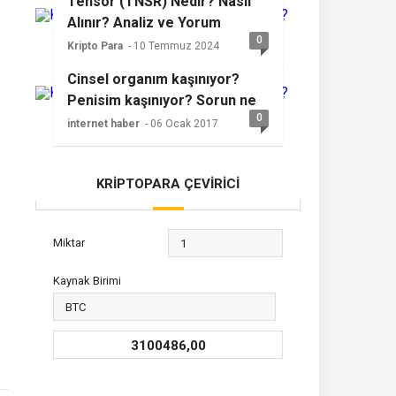
Tensor (TNSR) Nedir? Nasıl
Alınır? Analiz ve Yorum
0
Kripto Para
- 10 Temmuz 2024
Cinsel organım kaşınıyor?
Penisim kaşınıyor? Sorun ne
0
olabilir?
internet haber
- 06 Ocak 2017
KRİPTOPARA ÇEVİRİCİ
Miktar
Kaynak Birimi
3100486,00