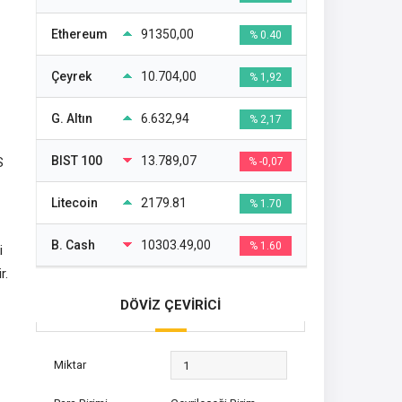
Ethereum
91350,00
% 0.40
Çeyrek
10.704,00
% 1,92
G. Altın
6.632,94
% 2,17
BIST 100
13.789,07
S
% -0,07
Litecoin
2179.81
% 1.70
B. Cash
10303.49,00
% 1.60
i
r.
DÖVİZ ÇEVİRİCİ
Miktar