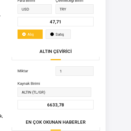
Para Birimi
Çevrileceği Birim
,
47,71
Alış
Satış
ALTIN ÇEVİRİCİ
Miktar
Kaynak Birimi
6633,78
k,
EN ÇOK OKUNAN HABERLER