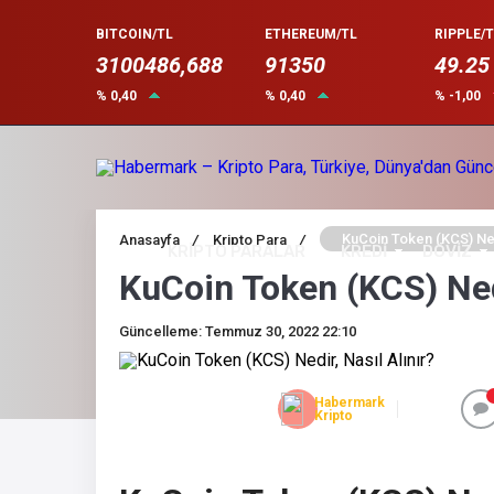
BITCOIN/TL
ETHEREUM/TL
RIPPLE/T
3100486,688
91350
49.25
% 0,40
% 0,40
% -1,00
KuCoin Token (KCS) Nedi
Anasayfa
/
Kripto Para
/
KRİPTO PARALAR
KREDİ
DÖVİZ
KuCoin Token (KCS) Nedi
Güncelleme: Temmuz 30, 2022 22:10
Habermark
Kripto