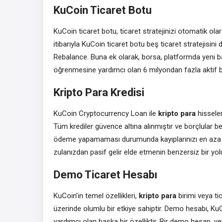
KuCoin Ticaret Botu
KuCoin ticaret botu, ticaret stratejinizi otomatik ola
itibarıyla KuCoin ticaret botu beş ticaret stratejisin
Rebalance. Buna ek olarak, borsa, platformda yeni ba
öğrenmesine yardımcı olan 6 milyondan fazla aktif b
Kripto Para Kredisi
KuCoin Cryptocurrency Loan ile
kripto para
hisseler
Tüm krediler güvence altına alınmıştır ve borçlular be
ödeme yapamaması durumunda kayıplarınızı en aza indi
zulanızdan pasif gelir elde etmenin benzersiz bir yol
Demo Ticaret Hesabı
KuCoin’in temel özellikleri,
kripto para
birimi veya t
üzerinde olumlu bir etkiye sahiptir. Demo hesabı, KuC
yardımcı olan başka bir özelliktir. Bir demo hesap, yeni