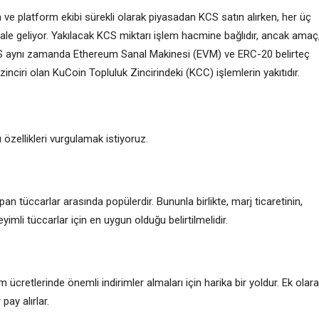
n ve platform ekibi sürekli olarak piyasadan KCS satın alırken, her üç
ale geliyor. Yakılacak KCS miktarı işlem hacmine bağlıdır, ancak amaç
CS aynı zamanda Ethereum Sanal Makinesi (EVM) ve ERC-20 belirteç
nciri olan KuCoin Topluluk Zincirindeki (KCC) işlemlerin yakıtıdır.
 özellikleri vurgulamak istiyoruz.
pan tüccarlar arasında popülerdir. Bununla birlikte, marj ticaretinin,
neyimli tüccarlar için en uygun olduğu belirtilmelidir.
m ücretlerinde önemli indirimler almaları için harika bir yoldur. Ek olara
pay alırlar.