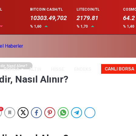
L
BITCOIN CASH/TL
LITECOIN/TL
COSMO
10303.49,702
2179.81
64.2
% 1,60
% 1,70
% 1,40
r, Nasıl Alınır?
CANLI BORSA
BORSA
ALTIN
HİSSE
ENDEKS
r, Nasıl Alınır?
0