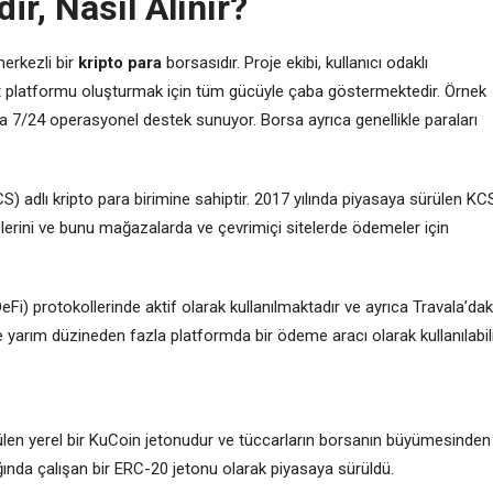
r, Nasıl Alınır?
erkezli bir
kripto para
borsasıdır. Proje ekibi, kullanıcı odaklı
aret platformu oluşturmak için tüm gücüyle çaba göstermektedir. Örnek
ra 7/24 operasyonel destek sunuyor. Borsa ayrıca genellikle paraları
S) adlı kripto para birimine sahiptir. 2017 yılında piyasaya sürülen KC
elerini ve bunu mağazalarda ve çevrimiçi sitelerde ödemeler için
i) protokollerinde aktif olarak kullanılmaktadır ve ayrıca Travala’dak
 yarım düzineden fazla platformda bir ödeme aracı olarak kullanılabili
ülen yerel bir KuCoin jetonudur ve tüccarların borsanın büyümesinden
ğında çalışan bir ERC-20 jetonu olarak piyasaya sürüldü.