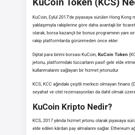
KuCoin Token (KCS) Nedi
KuCoin, Eylül 2017’de piyasaya sürülen Hong Kong m
yaklaşımıyla rakiplerine göre daha avantajlı bir tic
olarak, borsa kazançlı bir bonus programının yanı sı
rakip platformlarda görünmeden önce ekler.
Dijital para birimi borsası KuCoin,
KuCoin Token
(KC
jetonu, platformdaki tüccarların pasif gelir elde etm
kullanmalarını sağlayan bir hizmet jetonudur.
KCS, KCC ağındaki çeşitli merkezi olmayan finans (DeF
seyahat ve otel rezervasyonları da dahil olmak üzere
KuCoin Kripto Nedir?
KCS, 2017 yılında hizmet jetonu olarak piyasaya sür
elde edilen kârdan pay almalarını sağlar. Ethereum a