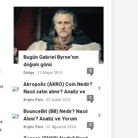
Bugün Gabriel Byrne'nın
doğum günü
.
0
Dünya
- 12 Mayıs 2015
Akropolis (AKRO) Coin Nedir?
mi
Nasıl satın alınır? Analiz ve
0
yorum
Kripto Para
- 02 Şubat 2022
BounceBit (BB) Nedir? Nasıl
Alınır? Analiz ve Yorum
je
0
Kripto Para
- 01 Ağustos 2024
e