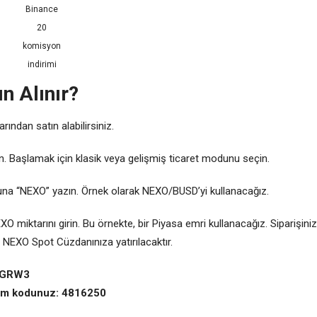
Binance
20
komisyon
indirimi
n Alınır?
ından satın alabilirsiniz.
yın. Başlamak için klasik veya gelişmiş ticaret modunu seçin.
ğuna “NEXO” yazın. Örnek olarak NEXO/BUSD’yi kullanacağız.
O miktarını girin. Bu örnekte, bir Piyasa emri kullanacağız. Siparişiniz
n NEXO Spot Cüzdanınıza yatırılacaktır.
99GRW3
irim kodunuz: 4816250