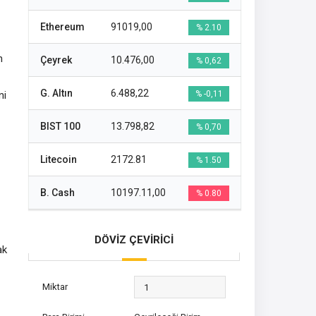
Ethereum
91019,00
% 2.10
n
Çeyrek
10.476,00
% 0,62
G. Altın
6.488,22
ni
% -0,11
BIST 100
13.798,82
% 0,70
Litecoin
2172.81
% 1.50
B. Cash
10197.11,00
% 0.80
DÖVİZ ÇEVİRİCİ
ak
Miktar