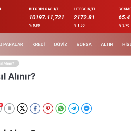
L
BITCOIN CASH/TL
LITECOIN/TL
COSMO
10197.11,721
2172.81
65.4
% 0,80
% 1,50
% 3,70
O PARALAR
KREDİ
DÖVİZ
BORSA
ALTIN
HİS
l Alınır?
l Alınır?
0