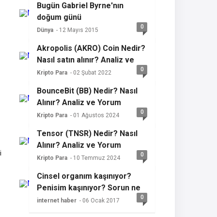
Bugün Gabriel Byrne'nın
doğum günü
0
Dünya
- 12 Mayıs 2015
Akropolis (AKRO) Coin Nedir?
Nasıl satın alınır? Analiz ve
0
yorum
Kripto Para
- 02 Şubat 2022
BounceBit (BB) Nedir? Nasıl
Alınır? Analiz ve Yorum
0
Kripto Para
- 01 Ağustos 2024
Tensor (TNSR) Nedir? Nasıl
Alınır? Analiz ve Yorum
i
0
Kripto Para
- 10 Temmuz 2024
Cinsel organım kaşınıyor?
Penisim kaşınıyor? Sorun ne
0
olabilir?
internet haber
- 06 Ocak 2017