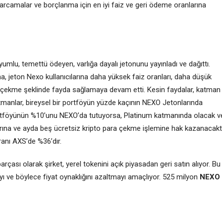
harcamalar ve borçlanma için en iyi faiz ve geri ödeme oranlarına
yumlu, temettü ödeyen, varlığa dayalı jetonunu yayınladı ve dağıttı.
, jeton Nexo kullanıcılarına daha yüksek faiz oranları, daha düşük
a çekme şeklinde fayda sağlamaya devam etti. Kesin faydalar, katman
atmanlar, bireysel bir portföyün yüzde kaçının NEXO Jetonlarında
ortföyünün %10’unu NEXO’da tutuyorsa, Platinum katmanında olacak v
larına ve ayda beş ücretsiz kripto para çekme işlemine hak kazanacaktı
anı AXS’de %36’dır.
rçası olarak şirket, yerel tokenini açık piyasadan geri satın alıyor. Bu
ayı ve böylece fiyat oynaklığını azaltmayı amaçlıyor. 525 milyon
NEXO