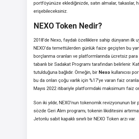
portföyünüze eklediğinizde, satın almalar, takaslar, 
erişebileceksiniz.
NEXO Token Nedir?
2018’de Nexo, faydalı özelliklere sahip dünyanın ilk u
NEXO’da temettülerden günlük faize geçişten bu yana
borçlanma oranları ve platformlarında ücretsiz par
tabanlı bir Sadakat Programı tarafından belirlenir. K
tutulduğuna bağlıdır. Örneğin, bir
Nexo
kullanıcısı p
bu da onları çoğu varlık için %17’ye varan faiz oran
Mayıs 2022 itibariyle platformdaki maksimum faiz or
Son iki yıldır, NEXO’nun tokenomik revizyonunun bir pa
sözde Geri Alım programı, tokenin likiditesini artırm
Jetonlu sabit kapaklı sınırlı bir NEXO Token arzı var.