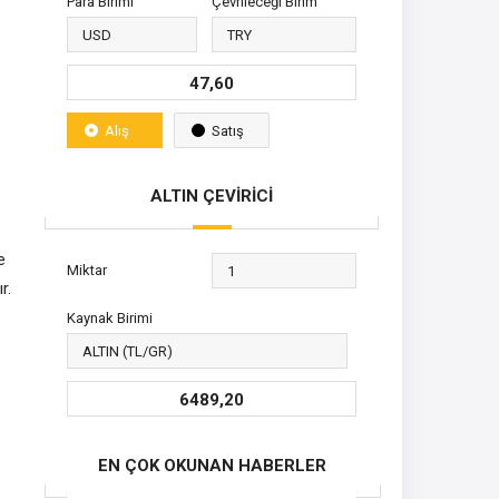
Para Birimi
Çevrileceği Birim
47,60
Alış
Satış
ALTIN ÇEVİRİCİ
e
Miktar
r.
Kaynak Birimi
6489,20
EN ÇOK OKUNAN HABERLER