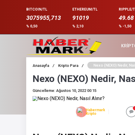
BITCOIN/TL
ETHEREUM/TL
RIPPLE/T
3075955,713
91019
49.68
% 0,50
% 2,10
% -1,50
KRİPT
Nexo (NEXO) Nedir, Nası
Anasayfa
/
Kripto Para
/
Nexo (NEXO) Nedir, Nası
Güncelleme: Ağustos 10, 2022 00:15
Habermark
Kripto