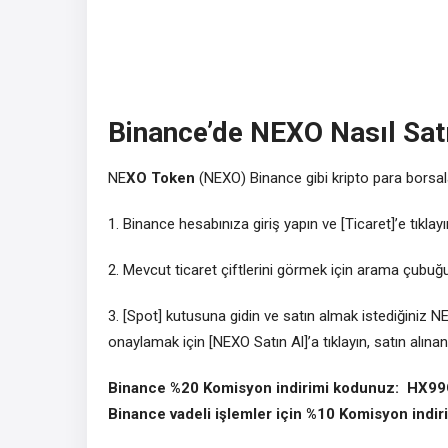
Binance’de NEXO Nasıl Satı
NE
XO Token
(NEXO) Binance gibi kripto para borsalar
1. Binance hesabınıza giriş yapın ve [Ticaret]’e tıkla
2. Mevcut ticaret çiftlerini görmek için arama çubu
3. [Spot] kutusuna gidin ve satın almak istediğiniz NEX
onaylamak için [NEXO Satın Al]’a tıklayın, satın alına
Binance %20 Komisyon indirimi kodunuz: HX
Binance vadeli işlemler için %10 Komisyon ind