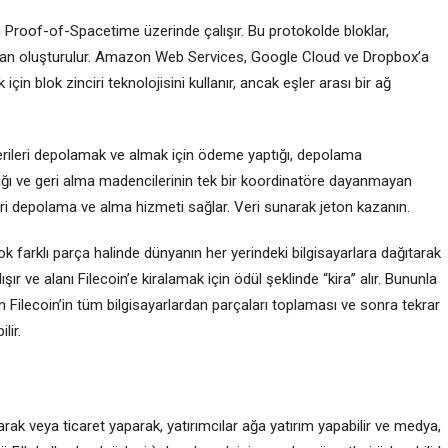
an Proof-of-Spacetime üzerinde çalışır. Bu protokolde bloklar,
ından oluşturulur. Amazon Web Services, Google Cloud ve Dropbox’a
n blok zinciri teknolojisini kullanır, ancak eşler arası bir ağ
verileri depolamak ve almak için ödeme yaptığı, depolama
ğı ve geri alma madencilerinin tek bir koordinatöre dayanmayan
veri depolama ve alma hizmeti sağlar. Veri sunarak jeton kazanın.
 farklı parça halinde dünyanın her yerindeki bilgisayarlara dağıtarak
ır ve alanı Filecoin’e kiralamak için ödül şeklinde “kira” alır. Bununla
in Filecoin’in tüm bilgisayarlardan parçaları toplaması ve sonra tekrar
lir.
larak veya ticaret yaparak, yatırımcılar ağa yatırım yapabilir ve medya,