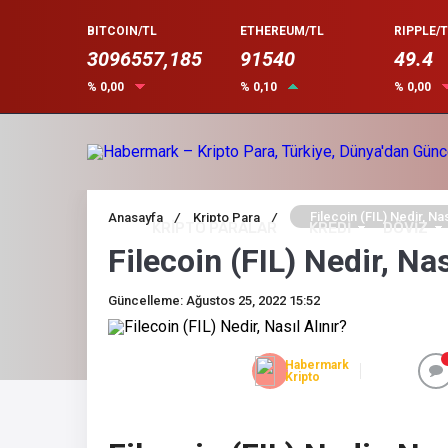
BITCOIN/TL
ETHEREUM/TL
RIPPLE/T
3096557,185
91540
49.4
% 0,00
% 0,10
% 0,00
Filecoin (FIL) Nedir, Nas
Anasayfa
/
Kripto Para
/
KRİPTO PARALAR
KREDİ
DÖVİZ
Filecoin (FIL) Nedir, Nas
Güncelleme: Ağustos 25, 2022 15:52
Habermark
Kripto