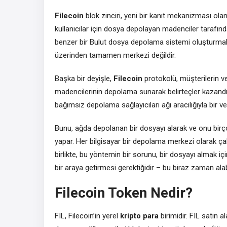
Filecoin
blok zinciri, yeni bir kanıt mekanizması ol
kullanıcılar için dosya depolayan madenciler taraf
benzer bir Bulut dosya depolama sistemi oluşturmak içi
üzerinden tamamen merkezi değildir.
Başka bir deyişle,
Filecoin
protokolü, müşterilerin 
madencilerinin depolama sunarak belirteçler kazandı
bağımsız depolama sağlayıcıları ağı aracılığıyla bir 
Bunu, ağda depolanan bir dosyayı alarak ve onu birçok
yapar. Her bilgisayar bir depolama merkezi olarak çalış
birlikte, bu yöntemin bir sorunu, bir dosyayı almak iç
bir araya getirmesi gerektiğidir – bu biraz zaman alabi
Filecoin Token Nedir?
FIL, Filecoin’in yerel
kripto para
birimidir. FIL satın a