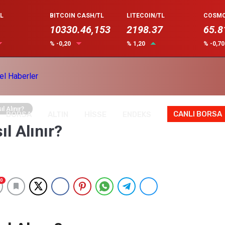
L
BITCOIN CASH/TL
LITECOIN/TL
COSMO
10330.46,153
2198.37
65.8
% -0,20
% 1,20
% -0,7
ıl Alınır?
CANLI BORSA
BORSA
ALTIN
HİSSE
ENDEKS
ıl Alınır?
0