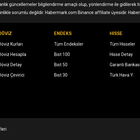
anlık güncellemeler bilgilendirme amaçlı olup, yönlendirme ile gidilerek 
nlikle sorumlu değildir. Habermark.com Binance affiliate üyesidir. Hab
DÖVİZ
ENDEKS
HİSSE
Döviz Kurları
Tüm Endeksler
Tüm Hisseler
Döviz Hesapla
Bist 100
Hisse Detay
Döviz Detay
Bist 50
Garanti Bankas
Döviz Çevirici
Bist 30
Türk Hava Y.
leri