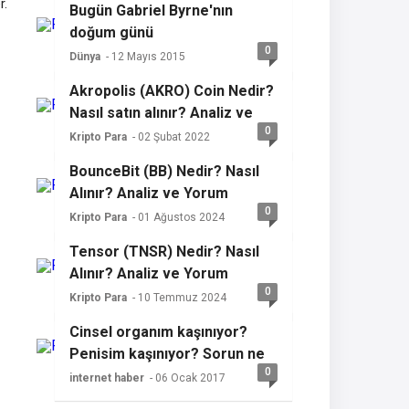
r.
Bugün Gabriel Byrne'nın
doğum günü
0
Dünya
- 12 Mayıs 2015
Akropolis (AKRO) Coin Nedir?
Nasıl satın alınır? Analiz ve
0
yorum
Kripto Para
- 02 Şubat 2022
BounceBit (BB) Nedir? Nasıl
Alınır? Analiz ve Yorum
0
Kripto Para
- 01 Ağustos 2024
Tensor (TNSR) Nedir? Nasıl
Alınır? Analiz ve Yorum
0
Kripto Para
- 10 Temmuz 2024
Cinsel organım kaşınıyor?
Penisim kaşınıyor? Sorun ne
0
olabilir?
internet haber
- 06 Ocak 2017