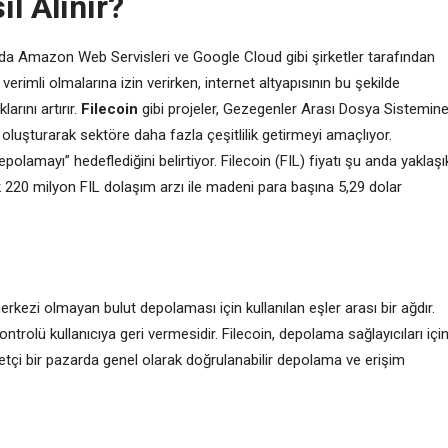
ıl Alınır?
da Amazon Web Servisleri ve Google Cloud gibi şirketler tarafından
 verimli olmalarına izin verirken, internet altyapısının bu şekilde
arını artırır.
Filecoin
gibi projeler, Gezegenler Arası Dosya Sistemin
luşturarak sektöre daha fazla çeşitlilik getirmeyi amaçlıyor.
depolamayı” hedeflediğini belirtiyor. Filecoin (FIL) fiyatı şu anda yaklaşı
ık 220 milyon FIL dolaşım arzı ile madeni para başına 5,29 dolar
erkezi olmayan bulut depolaması için kullanılan eşler arası bir ağdır.
 kontrolü kullanıcıya geri vermesidir. Filecoin, depolama sağlayıcıları içi
betçi bir pazarda genel olarak doğrulanabilir depolama ve erişim