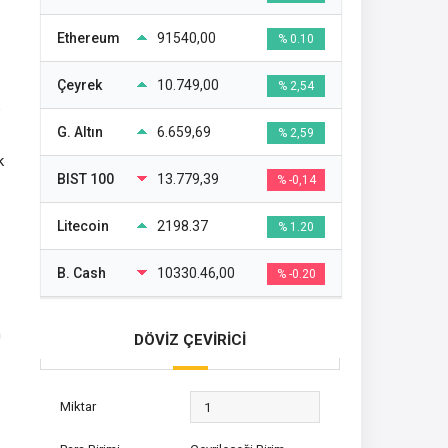
Ethereum
91540,00
% 0.10
Çeyrek
10.749,00
% 2,54
e
G. Altın
6.659,69
% 2,59
k
BIST 100
13.779,39
% -0,14
Litecoin
2198.37
% 1.20
B. Cash
10330.46,00
% -0.20
n
DÖVİZ ÇEVİRİCİ
Miktar