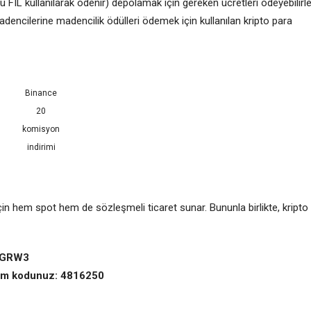
ü FIL kullanılarak ödenir) depolamak için gereken ücretleri ödeyebilirle
dencilerine madencilik ödülleri ödemek için kullanılan kripto para
Binance
20
komisyon
indirimi
çin hem spot hem de sözleşmeli ticaret sunar. Bununla birlikte, kripto
99GRW3
irim kodunuz: 4816250