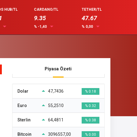
S HUB/TL
CARDANO/TL
TETHER/TL
1
9.35
47.67
0
% -1,40
% 0,00
Piyasa Özeti
Dolar
47,7436
% 0.18
Euro
55,2510
% 0.32
Sterlin
64,4811
% 0.38
Bitcoin
3096557,00
% 0.00