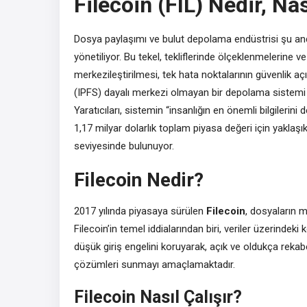
Filecoin (FIL) Nedir, Nas
Dosya paylaşımı ve bulut depolama endüstrisi şu an
yönetiliyor. Bu tekel, tekliflerinde ölçeklenmelerine ve
merkezileştirilmesi, tek hata noktalarının güvenlik açıkl
(IPFS) dayalı merkezi olmayan bir depolama sistemi o
Yaratıcıları, sistemin “insanlığın en önemli bilgilerini 
1,17 milyar dolarlık toplam piyasa değeri için yaklaş
seviyesinde bulunuyor.
Filecoin Nedir?
2017 yılında piyasaya sürülen
Filecoin
, dosyaların m
Filecoin’in temel iddialarından biri, veriler üzerindeki
düşük giriş engelini koruyarak, açık ve oldukça reka
çözümleri sunmayı amaçlamaktadır.
Filecoin Nasıl Çalışır?