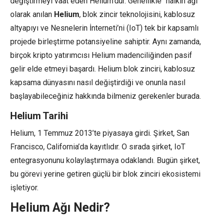
değiştirmeyi vaat eden Helium’dur. Genellikle “halkın ağı”
olarak anılan
Helium
, blok zincir teknolojisini, kablosuz
altyapıyı ve Nesnelerin İnterneti’ni (IoT) tek bir kapsamlı
projede birleştirme potansiyeline sahiptir. Aynı zamanda,
birçok kripto yatırımcısı Helium madenciliğinden pasif
gelir elde etmeyi başardı. Helium blok zinciri, kablosuz
kapsama dünyasını nasıl değiştirdiği ve onunla nasıl
başlayabileceğiniz hakkında bilmeniz gerekenler burada.
Helium Tarihi
Helium, 1 Temmuz 2013’te piyasaya girdi. Şirket, San
Francisco, California’da kayıtlıdır. O sırada şirket, IoT
entegrasyonunu kolaylaştırmaya odaklandı. Bugün şirket,
bu görevi yerine getiren güçlü bir blok zinciri ekosistemi
işletiyor.
Helium Ağı Nedir?