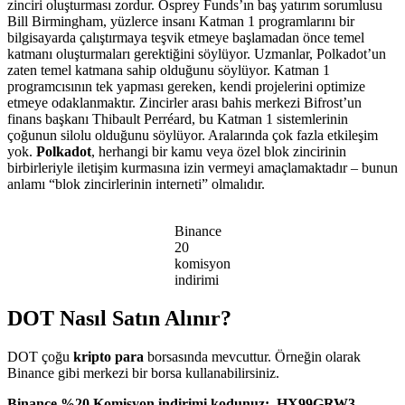
zinciri oluşturması zordur. Osprey Funds’ın baş yatırım sorumlusu
Bill Birmingham, yüzlerce insanı Katman 1 programlarını bir
bilgisayarda çalıştırmaya teşvik etmeye başlamadan önce temel
katmanı oluşturmaları gerektiğini söylüyor. Uzmanlar, Polkadot’un
zaten temel katmana sahip olduğunu söylüyor. Katman 1
programcısının tek yapması gereken, kendi projelerini optimize
etmeye odaklanmaktır. Zincirler arası bahis merkezi Bifrost’un
finans başkanı Thibault Perréard, bu Katman 1 sistemlerinin
çoğunun silolu olduğunu söylüyor. Aralarında çok fazla etkileşim
yok.
Polkadot
, herhangi bir kamu veya özel blok zincirinin
birbirleriyle iletişim kurmasına izin vermeyi amaçlamaktadır – bunun
anlamı “blok zincirlerinin interneti” olmalıdır.
Binance
20
komisyon
indirimi
DOT Nasıl Satın Alınır?
DOT çoğu
kripto para
borsasında mevcuttur. Örneğin olarak
Binance gibi merkezi bir borsa kullanabilirsiniz.
Binance %20 Komisyon indirimi kodunuz: HX99GRW3