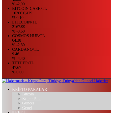
% -2,90
BITCOIN CASH/TL
10266.6,479
% 0,10
LITECOIN/TL
2167.99
% -0,60
COSMOS HUB/TL
64.38
% -2,80
CARDANO/TL
9.46
% -4,40
TETHER/TL
47.67
% 0,00
KRİPTO PARALAR
Bitcoin
Kripto Para
Güncel
Genel
KREDİ