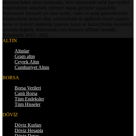
ekonomi haber sitesi markasıdır. Web sitemizdeki anlık kur verileri
bilgilendirme amaçlıdır, sitemsel olarak gecikme yaşanabilir.
Habermark üzerinde yer alan analiz, video ve anlık güncellemeler
bilgilendirme amaçlı olup, yönlendirme ile gidilerek ticaret yapılan
borsa ve benzeri alanlarda yaşanan kayıp ve kazançlardan kesinlikle
sorumlu değildir. Habermark.com Binance affiliate üyesidir.
Habermark 2015 - 2022
ALTIN
Altınlar
Gram altın
Çeyrek Altın
Cumhuriyet Altını
BORSA
Borsa Verileri
Canlı Borsa
Tüm Endeksler
Tüm Hisseler
DÖVİZ
Döviz Kurları
Döviz Hesapla
Döviz Detay