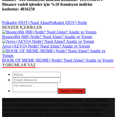
Binance vadeli işlemler için %10 Komisyon indirim
kodunuz: 4816250
Polkadot (DOT) Nasıl Alınır
Polkadot (DOT) Nedir
BENZER İÇERİKLER
BounceBit (BB) Nedir? Nasıl Alınır? Analiz ve Yorum
Aevo (AEVO) Nedir? Nasıl Alınır? Analiz ve Yorum
BOOK OF MEME (BOME) Nedir? Nasıl Alınır? Analiz ve Yorum
YORUMLAR YAZ
Habermark.com 2015 yılından bu yana aktif olan, 2022 itibariyle
Kripto Para haberleri, para piyasası Binance ve önde gelen kripto
para borsalarının haberlerini, Coin gelişmelerini ve fırsatlarını
kullanıcılarına ulaştırmak adına hizmet vermeyi sürdüren bir