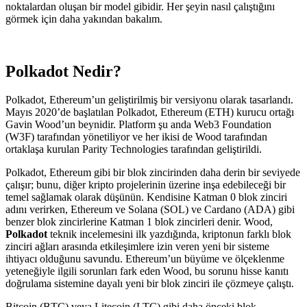
noktalardan oluşan bir model gibidir. Her şeyin nasıl çalıştığını
görmek için daha yakından bakalım.
Polkadot Nedir?
Polkadot, Ethereum’un geliştirilmiş bir versiyonu olarak tasarlandı.
Mayıs 2020’de başlatılan Polkadot, Ethereum (ETH) kurucu ortağı
Gavin Wood’un beynidir. Platform şu anda Web3 Foundation
(W3F) tarafından yönetiliyor ve her ikisi de Wood tarafından
ortaklaşa kurulan Parity Technologies tarafından geliştirildi.
Polkadot, Ethereum gibi bir blok zincirinden daha derin bir seviyede
çalışır; bunu, diğer kripto projelerinin üzerine inşa edebileceği bir
temel sağlamak olarak düşünün. Kendisine Katman 0 blok zinciri
adını verirken, Ethereum ve Solana (SOL) ve Cardano (ADA) gibi
benzer blok zincirlerine Katman 1 blok zincirleri denir. Wood,
Polkadot
teknik incelemesini ilk yazdığında, kriptonun farklı blok
zinciri ağları arasında etkileşimlere izin veren yeni bir sisteme
ihtiyacı olduğunu savundu. Ethereum’un büyüme ve ölçeklenme
yeteneğiyle ilgili sorunları fark eden Wood, bu sorunu hisse kanıtı
doğrulama sistemine dayalı yeni bir blok zinciri ile çözmeye çalıştı.
Bitcoin (BTC) veya Litecoin (LTC) gibi daha önceki blok