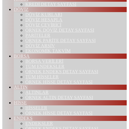
KREDİ DETAY SAYFASI
DÖVİZ
DÖVİZ KURLARI
DÖVİZ HESAPLA
DÖVİZ ÇEVİRİCİ
ÖRNEK DÖVİZ DETAY SAYFASI
PARİTELER
ÖRNEK PARİTE DETAY SAYFASI
DÖVİZ ARŞİV
EKONOMİK TAKVİM
BORSA
BORSA VERİLERİ
TÜM ENDEKSLER
ÖRNEK ENDEKS DETAY SAYFASI
TÜM HİSSELER
ÖRNEK HİSSE DETAY SAYFASI
ALTIN
ALTINLAR
ÖRNEK ALTIN DETAY SAYFASI
HİSSE
HİSSELER
ÖRNEK HİSSE DETAY SAYFASI
ENDEKS
ENDEKSLER
ÖRNEK ENDEKS DETAY SAYFASI