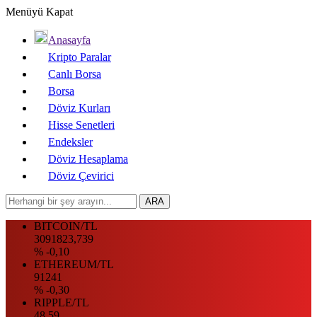
Menüyü Kapat
Anasayfa
Kripto Paralar
Canlı Borsa
Borsa
Döviz Kurları
Hisse Senetleri
Endeksler
Döviz Hesaplama
Döviz Çevirici
BITCOIN/TL
3091823,739
% -0,10
ETHEREUM/TL
91241
% -0,30
RIPPLE/TL
48.59