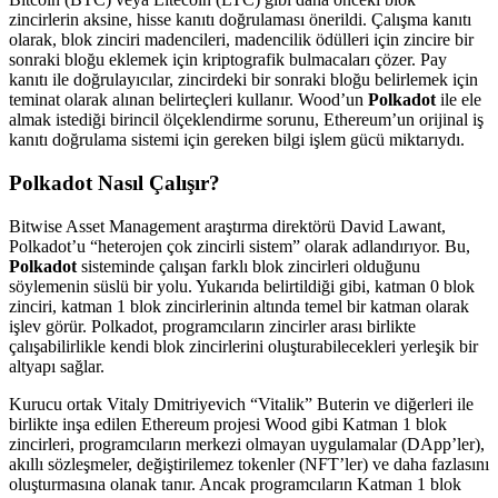
zincirlerin aksine, hisse kanıtı doğrulaması önerildi. Çalışma kanıtı
olarak, blok zinciri madencileri, madencilik ödülleri için zincire bir
sonraki bloğu eklemek için kriptografik bulmacaları çözer. Pay
kanıtı ile doğrulayıcılar, zincirdeki bir sonraki bloğu belirlemek için
teminat olarak alınan belirteçleri kullanır. Wood’un
Polkadot
ile ele
almak istediği birincil ölçeklendirme sorunu, Ethereum’un orijinal iş
kanıtı doğrulama sistemi için gereken bilgi işlem gücü miktarıydı.
Polkadot Nasıl Çalışır?
Bitwise Asset Management araştırma direktörü David Lawant,
Polkadot’u “heterojen çok zincirli sistem” olarak adlandırıyor. Bu,
Polkadot
sisteminde çalışan farklı blok zincirleri olduğunu
söylemenin süslü bir yolu. Yukarıda belirtildiği gibi, katman 0 blok
zinciri, katman 1 blok zincirlerinin altında temel bir katman olarak
işlev görür. Polkadot, programcıların zincirler arası birlikte
çalışabilirlikle kendi blok zincirlerini oluşturabilecekleri yerleşik bir
altyapı sağlar.
Kurucu ortak Vitaly Dmitriyevich “Vitalik” Buterin ve diğerleri ile
birlikte inşa edilen Ethereum projesi Wood gibi Katman 1 blok
zincirleri, programcıların merkezi olmayan uygulamalar (DApp’ler),
akıllı sözleşmeler, değiştirilemez tokenler (NFT’ler) ve daha fazlasını
oluşturmasına olanak tanır. Ancak programcıların Katman 1 blok