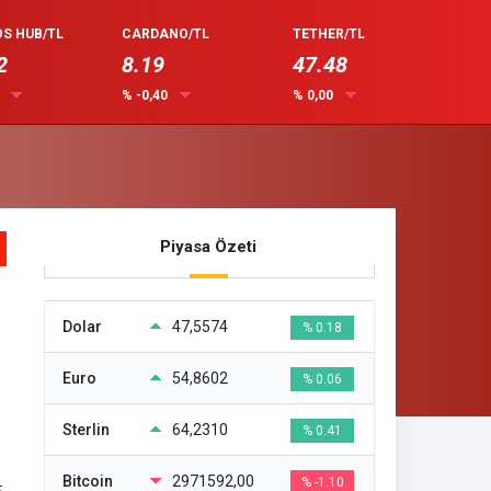
S HUB/TL
CARDANO/TL
TETHER/TL
2
8.19
47.48
0
% -0,40
% 0,00
Piyasa Özeti
Dolar
47,5574
% 0.18
Euro
54,8602
% 0.06
Sterlin
64,2310
% 0.41
Bitcoin
2971592,00
% -1.10