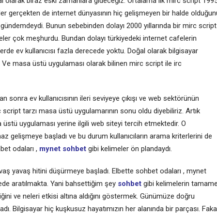
 olarak biraz eski zamanlara gideceğiz. Ortalama ilk mirc script 199
mler gerçekten de internet dünyasının hiç gelişmeyen bir halde olduğun
gündemdeydi. Bunun sebebinden dolayı 2000 yıllarında bir mirc script
feler çok meşhurdu. Bundan dolayı türkiyedeki internet cafelerin
de ev kullanıcısı fazla derecede yoktu. Doğal olarak bilgisayar
 Ve masa üstü uygulaması olarak bilinen mirc script ile irc
an sonra ev kullanıcısının ileri seviyeye çıkışı ve web sektörünün
script tarzı masa üstü uygulamarının sonu oldu diyebiliriz. Artık
üstü uygulaması yerine ilgili web siteyi tercih etmektedir. O
z gelişmeye başladı ve bu durum kullanıcıların arama kriterlerini de
bet odaları ,
mynet sohbet
gibi kelimeler ön plandaydı.
yavaş yavaş hitini düşürmeye başladı. Elbette sohbet odaları , mynet
ede aratılmakta. Yani bahsettiğim şey
sohbet
gibi kelimelerin tamam
ştiğini ve neleri etkisi altına aldığını göstermek. Günümüze doğru
adı. Bilgisayar hiç kuşkusuz hayatımızın her alanında bir parçası. Faka