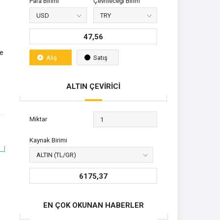
Para Birimi
Çevrileceği Birim
47,56
le
Alış
Satış
ALTIN ÇEVİRİCİ
Miktar
Kaynak Birimi
6175,37
EN ÇOK OKUNAN HABERLER