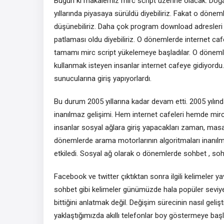
Bugün ki makalemiz mirc script üzerine olacak. Doğal
yıllarında piyasaya sürüldü diyebiliriz. Fakat o döne
düşünebiliriz. Daha çok program download adresleri 
patlaması oldu diyebiliriz. O dönemlerde internet ca
tamamı mirc script yükelemeye başladılar. O dönemler
kullanmak isteyen insanlar internet cafeye gidiyordu.
sunucularına giriş yapıyorlardı.
Bu durum 2005 yıllarına kadar devam etti. 2005 yılınd
inanılmaz gelişimi. Hem internet cafeleri hemde mirc 
insanlar sosyal ağlara giriş yapacakları zaman, masa 
dönemlerde arama motorlarının algoritmaları inanılma
etkiledi. Sosyal ağ olarak o dönemlerde sohbet , soh
Facebook ve twitter çıktıktan sonra ilgili kelimeler 
sohbet gibi kelimeler günümüzde hala popüler seviy
bittiğini anlatmak değil. Değişim sürecinin nasıl geli
yaklaştığımızda akıllı telefonlar boy göstermeye başl