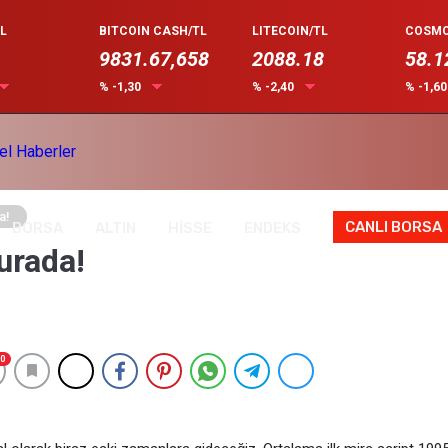
L
BITCOIN CASH/TL
LITECOIN/TL
COSMO
9831.67,658
2088.18
58.1
% -1,30
% -2,40
% -1,6
a!
CANLI BORSA
BORSA
ALTIN
HİSSE
ENDEKS
urada!
0