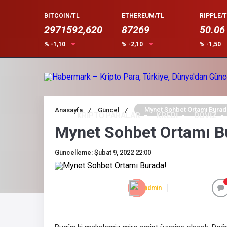
BITCOIN/TL
ETHEREUM/TL
RIPPLE/T
2971592,620
87269
50.06
% -1,10
% -2,10
% -1,50
Mynet Sohbet Ortamı Burad
Anasayfa
/
Güncel
/
KRİPTO PARALAR
KREDİ
DÖVİZ
Mynet Sohbet Ortamı B
Güncelleme: Şubat 9, 2022 22:00
admin