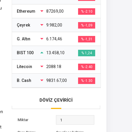
5
u
Ethereum
87269,00
% -2.10
Çeyrek
9.982,00
% -1,09
G. Altın
6.174,46
% -1,31
BIST 100
13.458,10
% 1,24
Litecoin
2088.18
% -2.40
B. Cash
9831.67,00
% -1.30
DÖVİZ ÇEVİRİCİ
en
Miktar
t