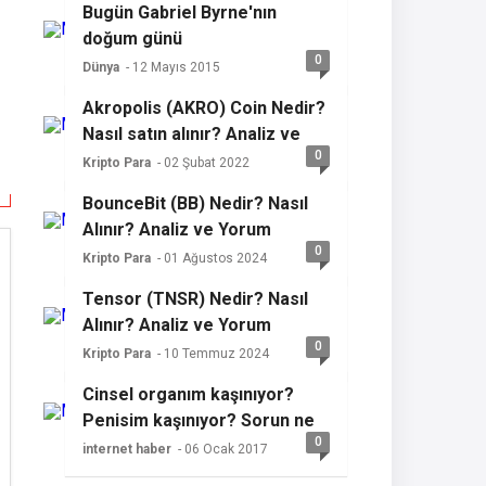
Bugün Gabriel Byrne'nın
doğum günü
0
Dünya
- 12 Mayıs 2015
Akropolis (AKRO) Coin Nedir?
Nasıl satın alınır? Analiz ve
0
yorum
Kripto Para
- 02 Şubat 2022
BounceBit (BB) Nedir? Nasıl
Alınır? Analiz ve Yorum
0
Kripto Para
- 01 Ağustos 2024
Tensor (TNSR) Nedir? Nasıl
Alınır? Analiz ve Yorum
0
Kripto Para
- 10 Temmuz 2024
Cinsel organım kaşınıyor?
Penisim kaşınıyor? Sorun ne
0
olabilir?
internet haber
- 06 Ocak 2017