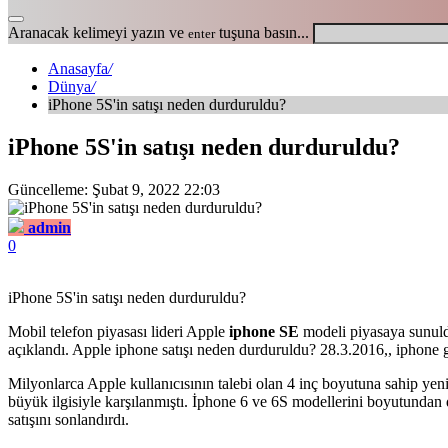
Aranacak kelimeyi yazın ve
tuşuna basın...
enter
Anasayfa
/
Dünya
/
iPhone 5S'in satışı neden durduruldu?
iPhone 5S'in satışı neden durduruldu?
Güncelleme: Şubat 9, 2022 22:03
admin
0
iPhone 5S'in satışı neden durduruldu?
Mobil telefon piyasası lideri Apple
iphone SE
modeli piyasaya sunuldu
açıklandı. Apple iphone satışı neden durduruldu? 28.3.2016,, iphone g
Milyonlarca Apple kullanıcısının talebi olan 4 inç boyutuna sahip yeni
büyük ilgisiyle karşılanmıştı. İphone 6 ve 6S modellerini boyutundan 
satışını sonlandırdı.