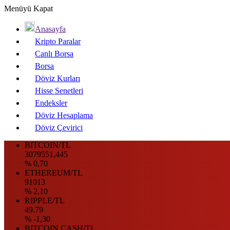
Menüyü Kapat
Anasayfa
Kripto Paralar
Canlı Borsa
Borsa
Döviz Kurları
Hisse Senetleri
Endeksler
Döviz Hesaplama
Döviz Çevirici
BITCOIN/TL
3079551,445
% 0,70
ETHEREUM/TL
91013
% 2,10
RIPPLE/TL
49.79
% -1,30
BITCOIN CASH/TL