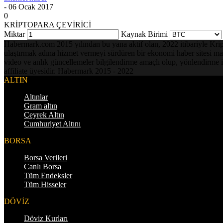
- 06 Ocak 2017
0
KRİPTOPARA ÇEVİRİCİ
Miktar
Kaynak Birimi
Habermark.com 2015 yılından bu yana aktif olan, 2022 itibariyle Kripto 
ulaştırmak adına hizmet vermeyi sürdüren bir ekonomi haber sitesi mark
video ve anlık güncellemeler bilgilendirme amaçlı olup, yönlendirme i
affiliate üyesidir. Habermark 2015 - 2022
ALTIN
Altınlar
Gram altın
Çeyrek Altın
Cumhuriyet Altını
BORSA
Borsa Verileri
Canlı Borsa
Tüm Endeksler
Tüm Hisseler
DÖVİZ
Döviz Kurları