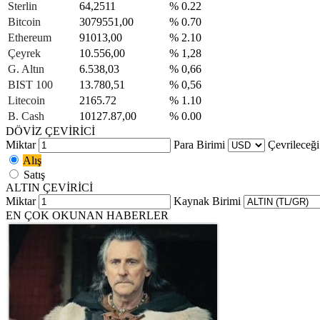
Sterlin
64,2511
% 0.22
Bitcoin
3079551,00
% 0.70
Ethereum
91013,00
% 2.10
Çeyrek
10.556,00
% 1,28
G. Altın
6.538,03
% 0,66
BIST 100
13.780,51
% 0,56
Litecoin
2165.72
% 1.10
B. Cash
10127.87,00
% 0.00
DÖVİZ ÇEVİRİCİ
Miktar
Para Birimi
Çevrileceği
Alış
Satış
ALTIN ÇEVİRİCİ
Miktar
Kaynak Birimi
EN ÇOK OKUNAN HABERLER