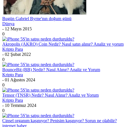
Bugün Gabriel Byrne'nın doğum günü
Dünya
- 12 Mayıs 2015
0
Akropolis (AKRO) Coin Nedir? Nasıl satın alınır? Analiz ve yorum
Kripto Para
- 02 Şubat 2022
0
BounceBit (BB) Nedir? Nasıl Alınır? Analiz ve Yorum
Kripto Para
- 01 Ağustos 2024
0
Tensor (TNSR) Nedir? Nasıl Alınır? Analiz ve Yorum
Kripto Para
- 10 Temmuz 2024
0
Cinsel organım kaşınıyor? Penisim kaşınıyor? Sorun ne olabilir?
internet haber