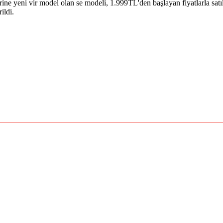
ne yeni vir model olan se modeli, 1.999TL'den başlayan fiyatlarla sat
ildi.