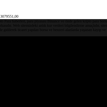
3079551,00
Para haberleri, para piyasası Binance ve önde gelen kripto para borsalar
asıdır. Web sitemizdeki anlık kur verileri bilgilendirme amaçlıdır, sit
le gidilerek ticaret yapılan borsa ve benzeri alanlarda yaşanan kayıp 