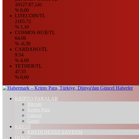
10127.87,141
% 0,00
LITECOIN/TL
2165.72
% 1,10
COSMOS HUB/TL
64.06
% -0,30
CARDANO/TL
9.54
% 4,60
TETHER/TL
47.55
% 0,00
KRİPTO PARALAR
Bitcoin
Kripto Para
Güncel
Genel
KREDİ
KREDİ DETAY SAYFASI
DÖVİZ