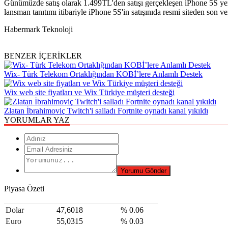
Günümüzde satış olarak 1.499TL'den satışı gerçekleşen iPhone 5S yeri
lansman tanıtımı itibariyle iPhone 5S'in satışınıda resmi siteden son ver
Habermark Teknoloji
BENZER İÇERİKLER
Wix- Türk Telekom Ortaklığından KOBİ’lere Anlamlı Destek
Wix web site fiyatları ve Wix Türkiye müşteri desteği
Zlatan İbrahimoviç Twitch'i salladı Fortnite oynadı kanal yıkıldı
YORUMLAR YAZ
Piyasa Özeti
Dolar
47,6018
% 0.06
Euro
55,0315
% 0.03