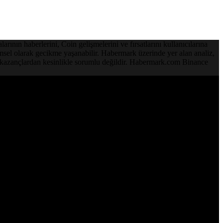
ının haberlerini, Coin gelişmelerini ve fırsatlarını kullanıcılarına
emsel olarak gecikme yaşanabilir. Habermark üzerinde yer alan analiz,
ve kazançlardan kesinlikle sorumlu değildir. Habermark.com Binance