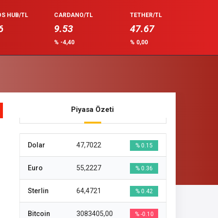
S HUB/TL
CARDANO/TL
TETHER/TL
6
9.53
47.67
0
% -4,40
% 0,00
Piyasa Özeti
Dolar
47,7022
% 0.15
Euro
55,2227
% 0.36
Sterlin
64,4721
% 0.42
Bitcoin
3083405,00
% -0.10