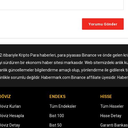
tibariyle Kripto Para haberleri, para piyasası Binance ve önde gelen krip
yi sürdüren bir ekonomi haber sitesi markasıdır. Web sitemizdeki anlık ku
anlık güncellemeler bilgilendirme amaçlı olup, yönlendirme ile gidilerek 
nlikle sorumlu değildir. Habermark.com Binance affiliate üyesidir. Hab
DÖVİZ
ENDEKS
HİSSE
Döviz Kurları
Tüm Endeksler
Tüm Hisseler
Döviz Hesapla
Bist 100
Hisse Detay
Döviz Detay
Bist 50
Garanti Bankas