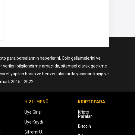
to para borsalarının haberlerini, Coin gelişmelerini ve
r verileri bilgilendirme amaçlıdır, sitemsel olarak gecikme
ticaret yapılan borsa ve benzeri alanlarda yaşanan kayıp ve
ermark 2015 - 2022
HIZLI MENÜ
KRİPTOPARA
Üye Girişi
Kripto
Paralar
Üye Kaydı
Bitcoin
ı
Şifremi U.