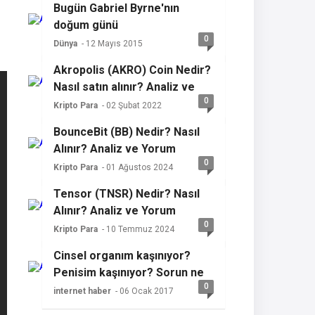
Bugün Gabriel Byrne'nın
doğum günü
0
Dünya
- 12 Mayıs 2015
Akropolis (AKRO) Coin Nedir?
Nasıl satın alınır? Analiz ve
0
yorum
Kripto Para
- 02 Şubat 2022
BounceBit (BB) Nedir? Nasıl
Alınır? Analiz ve Yorum
0
Kripto Para
- 01 Ağustos 2024
Tensor (TNSR) Nedir? Nasıl
Alınır? Analiz ve Yorum
0
Kripto Para
- 10 Temmuz 2024
Cinsel organım kaşınıyor?
Penisim kaşınıyor? Sorun ne
0
olabilir?
internet haber
- 06 Ocak 2017