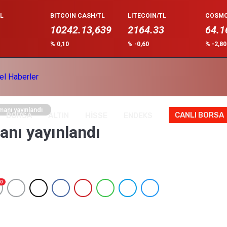
L
BITCOIN CASH/TL
LITECOIN/TL
COSMO
10242.13,639
2164.33
64.1
% 0,10
% -0,60
% -2,8
anı yayınlandı
CANLI BORSA
BORSA
ALTIN
HİSSE
ENDEKS
anı yayınlandı
0