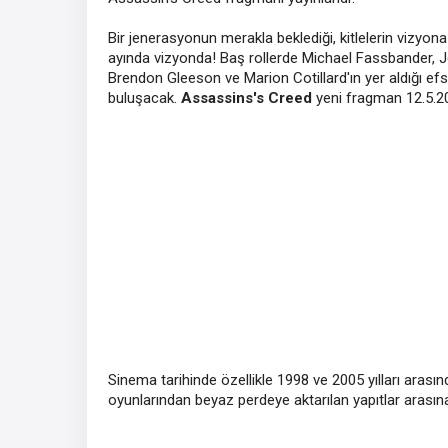
Bir jenerasyonun merakla beklediği, kitlelerin vizyona 
ayında vizyonda! Baş rollerde Michael Fassbander, Jer
Brendon Gleeson ve Marion Cotillard'ın yer aldığı efs
buluşacak.
Assassins's Creed
yeni fragman 12.5.2
Sinema tarihinde özellikle 1998 ve 2005 yılları arası
oyunlarından beyaz perdeye aktarılan yapıtlar arası