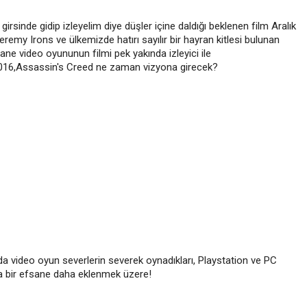
girsinde gidip izleyelim diye düşler içine daldığı beklenen film Aralık
emy Irons ve ülkemizde hatırı sayılır bir hayran kitlesi bulunan
ane video oyununun filmi pek yakında izleyici ile
016,Assassin's Creed ne zaman vizyona girecek?
nda video oyun severlerin severek oynadıkları, Playstation ve PC
na bir efsane daha eklenmek üzere!