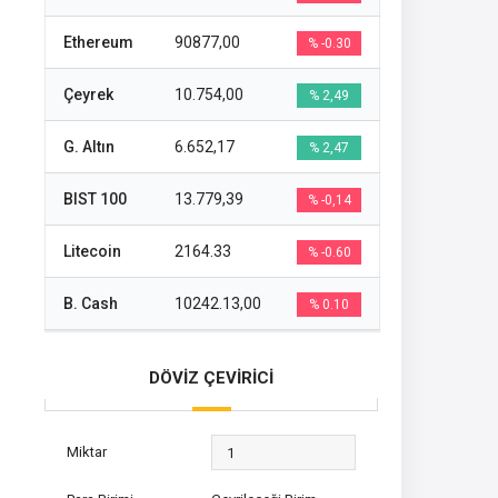
Ethereum
90877,00
% -0.30
Çeyrek
10.754,00
% 2,49
G. Altın
6.652,17
% 2,47
BIST 100
13.779,39
% -0,14
Litecoin
2164.33
% -0.60
B. Cash
10242.13,00
% 0.10
DÖVİZ ÇEVİRİCİ
Miktar