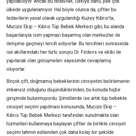
yapılabiliyor. Ancak bu tedaviler, Türkiye dahil, pek çok
ülkede uygulanamıyor. Hal böyle olunca da, çiftler bu
tedavilerin yasal olarak uygulandığı Kuzey Kıbrıs’ta,
Mucize Ekip – Kıbrıs Tüp Bebek Merkezi gibi, bu alanda
başarılarıyla isim yapmayı başarmış olan merkezler ile
iletişime geçmeyi tercih ediyorlar. Bu tercihleri sonrasında
ise akıllarındaki her türlü soruyu Dr. Firdevs ve ekibi ile
yapılacak olan görüşmeleri sayesinde cevaplamış
oluyorlar.
Birçok çift, doğmamış bebeklerinin cinsiyetini belirlemenin
imkansız olduğunu düşündüklerinden, bu konuda hiçbir
girişimde bulunmuyordu. Şimdilerde ise artık tüp bebekte
cinsiyet seçimi yapılması konusunda, Mucize Ekip –
Kıbrıs Tüp Bebek Merkezi tarafından sunulmakta olan
hizmetleri kullanmaya başlayan çiftler ile birlikte cinsiyet
seçimi tahmin edilenden çok daha kolay bir şekilde