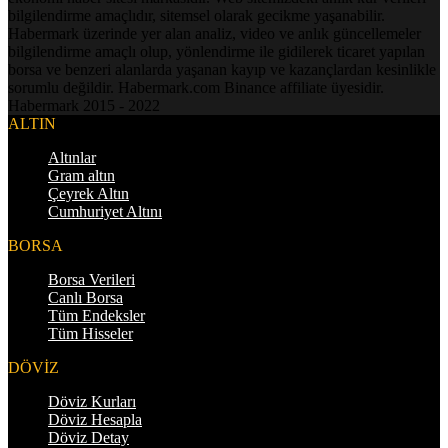
bilgilendirme amaçlıdır, sitemsel olarak gecikme yaşanabilir.
Habermark üzerinde yer alan analiz, video ve anlık güncellemeler
bilgilendirme amaçlı olup, yönlendirme ile gidilerek ticaret yapılan
borsa ve benzeri alanlarda yaşanan kayıp ve kazançlardan kesinlikle
sorumlu değildir. Habermark.com Binance affiliate üyesidir.
Habermark 2015 - 2022
ALTIN
Altınlar
Gram altın
Çeyrek Altın
Cumhuriyet Altını
BORSA
Borsa Verileri
Canlı Borsa
Tüm Endeksler
Tüm Hisseler
DÖVİZ
Döviz Kurları
Döviz Hesapla
Döviz Detay