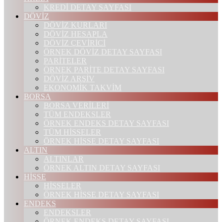
KREDİ DETAY SAYFASI
DÖVİZ
DÖVİZ KURLARI
DÖVİZ HESAPLA
DÖVİZ ÇEVİRİCİ
ÖRNEK DÖVİZ DETAY SAYFASI
PARİTELER
ÖRNEK PARİTE DETAY SAYFASI
DÖVİZ ARŞİV
EKONOMİK TAKVİM
BORSA
BORSA VERİLERİ
TÜM ENDEKSLER
ÖRNEK ENDEKS DETAY SAYFASI
TÜM HİSSELER
ÖRNEK HİSSE DETAY SAYFASI
ALTIN
ALTINLAR
ÖRNEK ALTIN DETAY SAYFASI
HİSSE
HİSSELER
ÖRNEK HİSSE DETAY SAYFASI
ENDEKS
ENDEKSLER
ÖRNEK ENDEKS DETAY SAYFASI