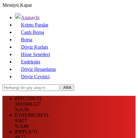
Menüyü Kapat
Anasayfa
Kripto Paralar
Canlı Borsa
Borsa
Döviz Kurları
Hisse Senetleri
Endeksler
Döviz Hesaplama
Döviz Çevirici
BITCOIN/TL
3103500,527
% 0,50
ETHEREUM/TL
91677
% 0,80
RIPPLE/TL
49.77