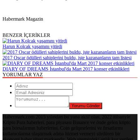
Habermark Magazin
BENZER İÇERİKLER
Harun Kolçak yaşamını yitirdi
2017 Oscar ödülleri sahiplerini buldu, işte kazananların tam listesi
DIARY OF DREAMS İstanbul'da Mart 2017 konser etkinlikleri
YORUMLAR YAZ
Habermark.com 2015 yılından bu yana aktif olan, 2022 itibariyle
Kripto Para haberleri, para piyasası Binance ve önde gelen kripto
para borsalarının haberlerini, Coin gelişmelerini ve fırsatlarını
kullanıcılarına ulaştırmak adına hizmet vermeyi sürdüren bir
ekonomi haber sitesi markasıdır. Web sitemizdeki anlık kur verileri