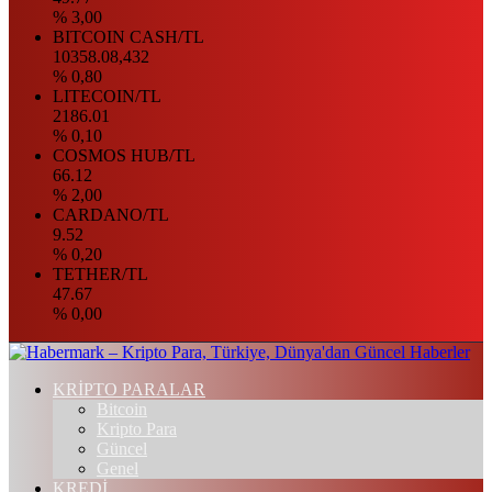
% 3,00
BITCOIN CASH/TL
10358.08,432
% 0,80
LITECOIN/TL
2186.01
% 0,10
COSMOS HUB/TL
66.12
% 2,00
CARDANO/TL
9.52
% 0,20
TETHER/TL
47.67
% 0,00
KRİPTO PARALAR
Bitcoin
Kripto Para
Güncel
Genel
KREDİ