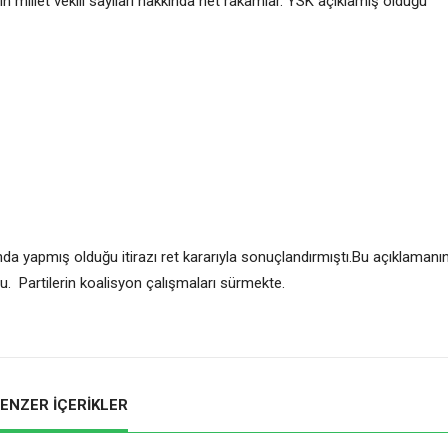
erin millet vekili sayıları hakkında net rakamlar. YSK açıklamış olduğu
da yapmış olduğu itirazı ret kararıyla sonuçlandırmıştı.Bu açıklamanı
. Partilerin koalisyon çalışmaları sürmekte.
ENZER İÇERİKLER