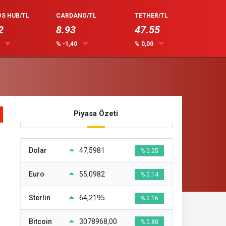
S HUB/TL
CARDANO/TL
TETHER/TL
2
8.93
47.55
0
% -1,40
% 0,00
Piyasa Özeti
Dolar
47,5981
% 0.05
Euro
55,0982
% 0.14
Sterlin
64,2195
% 0.16
Bitcoin
3078968,00
% 0.80