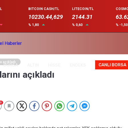
L
BITCOIN CASH/TL
LITECOIN/TL
COSMO
10230.44,629
2144.31
63.6
% 1,80
% 0,60
% -1,5
ı açıkladı
CANLI BORSA
BORSA
ALTIN
HİSSE
ENDEKS
rını açıkladı
0