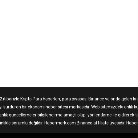
tibariyle Kripto Para haberleri, para piyasası Binance ve önde gelen krip
yi sürdüren bir ekonomi haber sitesi markasıdır. Web sitemizdeki anlık ku
anlık güncellemeler bilgilendirme amaçlı olup, yönlendirme ile gidilerek 
nlikle sorumlu değildir. Habermark.com Binance affiliate üyesidir. Hab