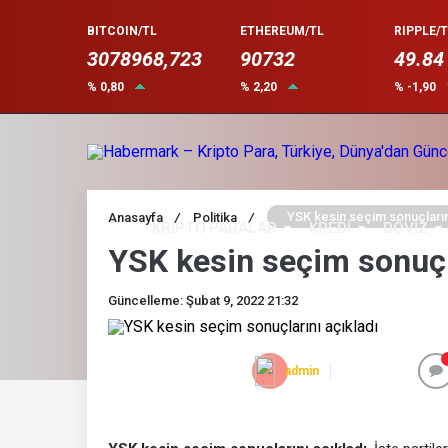
BITCOIN/TL
ETHEREUM/TL
RIPPLE/T
3078968,723
90732
49.84
% 0,80
% 2,20
% -1,90
YSK kesin seçim sonuçların
Anasayfa
/
Politika
/
KRİPTO PARALAR
KREDİ
DÖVİZ
YSK kesin seçim sonuçla
Güncelleme: Şubat 9, 2022 21:32
admin