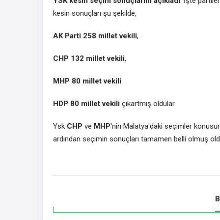
YSK kesin seçim sonuçlarını açıkladı
. İşte partil
kesin sonuçları şu şekilde,
AK Parti 258 millet vekili
,
CHP 132 millet vekili
,
MHP 80 millet vekili
HDP 80 millet vekili
çıkartmış oldular.
Ysk
CHP
ve
MHP
'nin Malatya'daki seçimler konusun
ardından seçimin sonuçları tamamen belli olmuş oldu
B