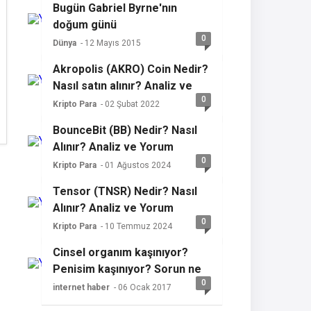
Bugün Gabriel Byrne'nın
doğum günü
0
Dünya
- 12 Mayıs 2015
Akropolis (AKRO) Coin Nedir?
Nasıl satın alınır? Analiz ve
0
yorum
Kripto Para
- 02 Şubat 2022
BounceBit (BB) Nedir? Nasıl
Alınır? Analiz ve Yorum
0
Kripto Para
- 01 Ağustos 2024
Tensor (TNSR) Nedir? Nasıl
Alınır? Analiz ve Yorum
0
Kripto Para
- 10 Temmuz 2024
Cinsel organım kaşınıyor?
Penisim kaşınıyor? Sorun ne
0
olabilir?
internet haber
- 06 Ocak 2017