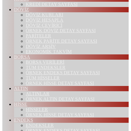
KREDİ DETAY SAYFASI
DÖVİZ
DÖVİZ KURLARI
DÖVİZ HESAPLA
DÖVİZ ÇEVİRİCİ
ÖRNEK DÖVİZ DETAY SAYFASI
PARİTELER
ÖRNEK PARİTE DETAY SAYFASI
DÖVİZ ARŞİV
EKONOMİK TAKVİM
BORSA
BORSA VERİLERİ
TÜM ENDEKSLER
ÖRNEK ENDEKS DETAY SAYFASI
TÜM HİSSELER
ÖRNEK HİSSE DETAY SAYFASI
ALTIN
ALTINLAR
ÖRNEK ALTIN DETAY SAYFASI
HİSSE
HİSSELER
ÖRNEK HİSSE DETAY SAYFASI
ENDEKS
ENDEKSLER
ÖRNEK ENDEKS DETAY SAYFASI