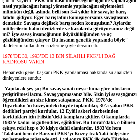
şunları söyledi “
PKK’nın nasıl bitirileceği ile ilgili ne yapılacağını
nasıl yapılacağını hangi yöntemle yapılacağını söylemeleri
mümkün değil, aslında belli son 3-4 yıldır bir savaştır barış
lafıdır gidiyor. Eğer barış lafını konuşuyorsanız savaştasınız
demektir. Savaşta değilsek barış neden konuşulsun? Aylardır
mültecilerin halini denizlerde ve karalarda görüyorsunuz değil
mi? İşte savaş insanoğlunun ikiyüzlülüğünden ve aç
gözlülüğünden çıkıyor. Bu insanın genetik yapısında böyle
”
ifadelerini kullandı ve sözlerine şöyle devam etti.
1978’DE 30, 1993’DE 13 BİN SİLAHLI PKK’LI DAĞ
KADROSU VARDI
Hepar eski genel başkanı PKK yapılanması hakkında şu analizleri
dinleyenlere sundu;
“
Yapılacak şey şu; Bu savaş sanatı neyse buna göre ulusların
yetiştirilmesi lazım. Savaş yapmasanız bile. Sizin iyi savaştığınızı
öğrendikleri an size kimse sataşamaz. PKK, 1978’de
Diyarbakır’ın kuzeyindeki köyde toplandılar, 30’a yakın PKK
dedikleri partiyi kurdular. 12 Eylül askeri darbesinden
korktukları için Filistin’deki kamplara gittiler. O kamplarda
1983’e kadar örgütlendiler, eğitildiler. Bu İmralı’daki, o bilinen
eşkıya reisi hep o 30 kişiye dahil olanlardır. 1983’de hem
Talabani hem de Barzani PKK’yı Kuzey Irak’taki bölgesine
yerleşmesine müsaade etti. 1 yıl sonra PKK ilk defa Türkiye