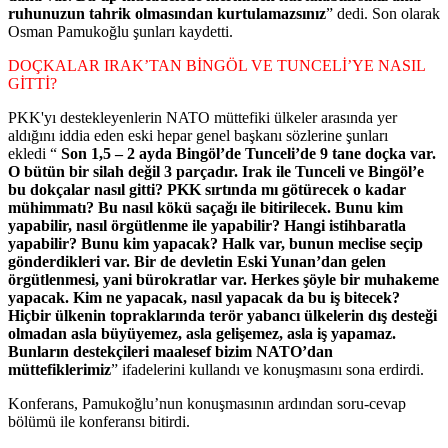
ruhunuzun tahrik olmasından kurtulamazsınız
” dedi. Son olarak
Osman Pamukoğlu şunları kaydetti.
DOÇKALAR IRAK’TAN BİNGÖL VE TUNCELİ’YE NASIL
GİTTİ?
PKK'yı destekleyenlerin NATO müttefiki ülkeler arasında yer
aldığını iddia eden eski hepar genel başkanı sözlerine şunları
ekledi “
Son 1,5 – 2 ayda Bingöl’de Tunceli’de 9 tane doçka var.
O bütün bir silah değil 3 parçadır. Irak ile Tunceli ve Bingöl’e
bu dokçalar nasıl gitti? PKK sırtında mı götürecek o kadar
mühimmatı? Bu nasıl kökü saçağı ile bitirilecek. Bunu kim
yapabilir, nasıl örgütlenme ile yapabilir? Hangi istihbaratla
yapabilir? Bunu kim yapacak? Halk var, bunun meclise seçip
gönderdikleri var. Bir de devletin Eski Yunan’dan gelen
örgütlenmesi, yani bürokratlar var. Herkes şöyle bir muhakeme
yapacak. Kim ne yapacak, nasıl yapacak da bu iş bitecek?
Hiçbir ülkenin topraklarında terör yabancı ülkelerin dış desteği
olmadan asla büyüyemez, asla gelişemez, asla iş yapamaz.
Bunların destekçileri maalesef bizim NATO’dan
müttefiklerimiz
” ifadelerini kullandı ve konuşmasını sona erdirdi.
Konferans, Pamukoğlu’nun konuşmasının ardından soru-cevap
bölümü ile konferansı bitirdi.