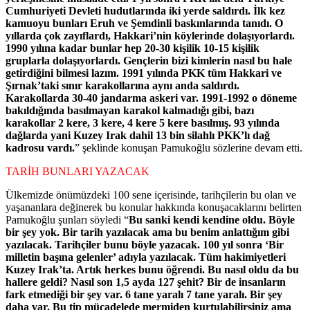
Cumhuriyeti Devleti hudutlarında iki yerde saldırdı. İlk kez
kamuoyu bunları Eruh ve Şemdinli baskınlarında tanıdı. O
yıllarda çok zayıflardı, Hakkari’nin köylerinde dolaşıyorlardı.
1990 yılına kadar bunlar hep 20-30 kişilik 10-15 kişilik
gruplarla dolaşıyorlardı. Gençlerin bizi kimlerin nasıl bu hale
getirdiğini bilmesi lazım. 1991 yılında PKK tüm Hakkari ve
Şırnak’taki sınır karakollarına aynı anda saldırdı.
Karakollarda 30-40 jandarma askeri var. 1991-1992 o döneme
bakıldığında basılmayan karakol kalmadığı gibi, bazı
karakollar 2 kere, 3 kere, 4 kere 5 kere basılmış. 93 yılında
dağlarda yani Kuzey Irak dahil 13 bin silahlı PKK’lı dağ
kadrosu vardı.
” şeklinde konuşan Pamukoğlu sözlerine devam etti.
TARİH BUNLARI YAZACAK
Ülkemizde önümüzdeki 100 sene içerisinde, tarihçilerin bu olan ve
yaşananlara değinerek bu konular hakkında konuşacaklarını belirten
Pamukoğlu şunları söyledi “
Bu sanki kendi kendine oldu. Böyle
bir şey yok. Bir tarih yazılacak ama bu benim anlattığım gibi
yazılacak. Tarihçiler bunu böyle yazacak. 100 yıl sonra ‘Bir
milletin başına gelenler’ adıyla yazılacak. Tüm hakimiyetleri
Kuzey Irak’ta. Artık herkes bunu öğrendi. Bu nasıl oldu da bu
hallere geldi? Nasıl son 1,5 ayda 127 şehit? Bir de insanların
fark etmediği bir şey var. 6 tane yaralı 7 tane yaralı. Bir şey
daha var. Bu tip mücadelede mermiden kurtulabilirsiniz ama