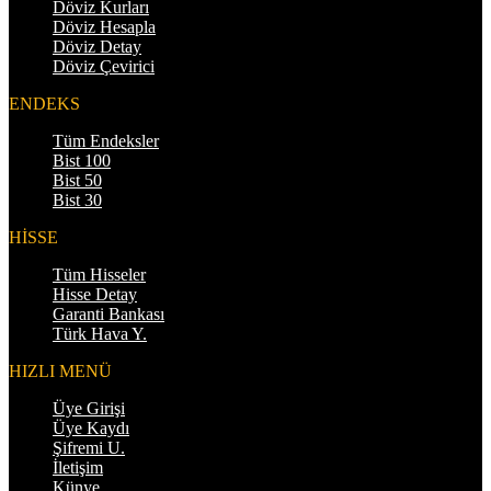
Döviz Kurları
Döviz Hesapla
Döviz Detay
Döviz Çevirici
ENDEKS
Tüm Endeksler
Bist 100
Bist 50
Bist 30
HİSSE
Tüm Hisseler
Hisse Detay
Garanti Bankası
Türk Hava Y.
HIZLI MENÜ
Üye Girişi
Üye Kaydı
Şifremi U.
İletişim
Künye