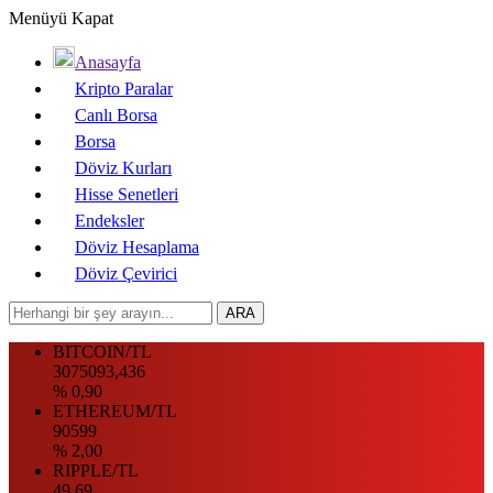
Menüyü Kapat
Anasayfa
Kripto Paralar
Canlı Borsa
Borsa
Döviz Kurları
Hisse Senetleri
Endeksler
Döviz Hesaplama
Döviz Çevirici
BITCOIN/TL
3075093,436
% 0,90
ETHEREUM/TL
90599
% 2,00
RIPPLE/TL
49.69