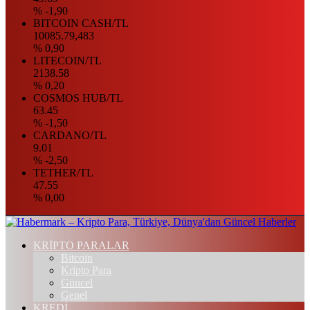
% -1,90
BITCOIN CASH/TL
10085.79,483
% 0,90
LITECOIN/TL
2138.58
% 0,20
COSMOS HUB/TL
63.45
% -1,50
CARDANO/TL
9.01
% -2,50
TETHER/TL
47.55
% 0,00
KRİPTO PARALAR
Bitcoin
Kripto Para
Güncel
Genel
KREDİ