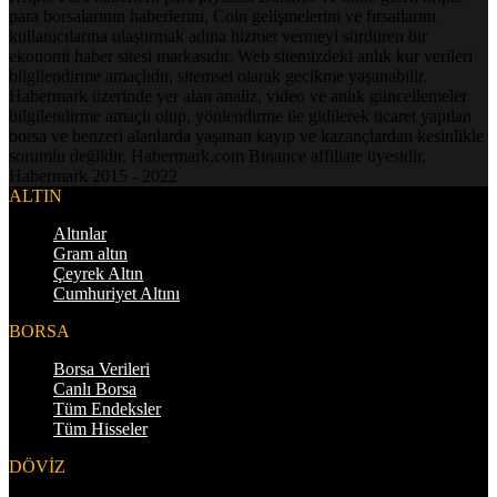
para borsalarının haberlerini, Coin gelişmelerini ve fırsatlarını
kullanıcılarına ulaştırmak adına hizmet vermeyi sürdüren bir
ekonomi haber sitesi markasıdır. Web sitemizdeki anlık kur verileri
bilgilendirme amaçlıdır, sitemsel olarak gecikme yaşanabilir.
Habermark üzerinde yer alan analiz, video ve anlık güncellemeler
bilgilendirme amaçlı olup, yönlendirme ile gidilerek ticaret yapılan
borsa ve benzeri alanlarda yaşanan kayıp ve kazançlardan kesinlikle
sorumlu değildir. Habermark.com Binance affiliate üyesidir.
Habermark 2015 - 2022
ALTIN
Altınlar
Gram altın
Çeyrek Altın
Cumhuriyet Altını
BORSA
Borsa Verileri
Canlı Borsa
Tüm Endeksler
Tüm Hisseler
DÖVİZ