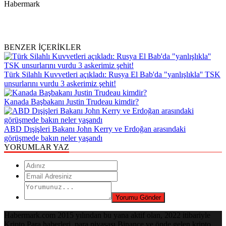
Habermark
BENZER İÇERİKLER
Türk Silahlı Kuvvetleri açıkladı: Rusya El Bab'da "yanlışlıkla'' TSK
unsurlarını vurdu 3 askerimiz şehit!
Kanada Başbakanı Justin Trudeau kimdir?
ABD Dışişleri Bakanı John Kerry ve Erdoğan arasındaki
görüşmede bakın neler yaşandı
YORUMLAR YAZ
Habermark.com 2015 yılından bu yana aktif olan, 2022 itibariyle
Kripto Para haberleri, para piyasası Binance ve önde gelen kripto