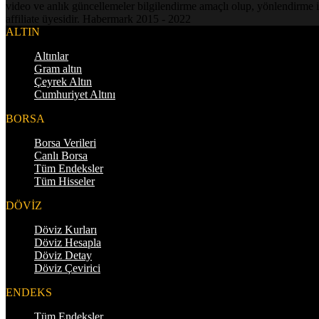
video ve anlık güncellemeler bilgilendirme amaçlı olup, yönlendirme i
affiliate üyesidir. Habermark 2015 - 2022
ALTIN
Altınlar
Gram altın
Çeyrek Altın
Cumhuriyet Altını
BORSA
Borsa Verileri
Canlı Borsa
Tüm Endeksler
Tüm Hisseler
DÖVİZ
Döviz Kurları
Döviz Hesapla
Döviz Detay
Döviz Çevirici
ENDEKS
Tüm Endeksler