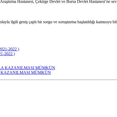
Araştırma Hastanesi, Çekirge Devlet ve Bursa Devlet Hastanesi’ne sevk e
 olayla ilgili geniş çaplı bir sorgu ve soruşturma başlatıldığı kamuoyu bi
21-2022 )
A KAZANILMASI MÜMKÜN