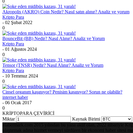
0
Akropolis (AKRO) Coin Nedir? Nasıl satın alınır? Analiz ve yorum
Kripto Para
- 02 Şubat 2022
0
BounceBit (BB) Nedir? Nasıl Alınır? Analiz ve Yorum
Kripto Para
- 01 Ağustos 2024
0
Tensor (TNSR) Nedir? Nasıl Alınır? Analiz ve Yorum
Kripto Para
- 10 Temmuz 2024
0
Cinsel organım kaşınıyor? Penisim kaşınıyor? Sorun ne olabilir?
internet haber
- 06 Ocak 2017
0
KRİPTOPARA ÇEVİRİCİ
Miktar
Kaynak Birimi
Habermark.com 2015 yılından bu yana aktif olan, 2022 itibariyle Kripto 
ulaştırmak adına hizmet vermeyi sürdüren bir ekonomi haber sitesi mark