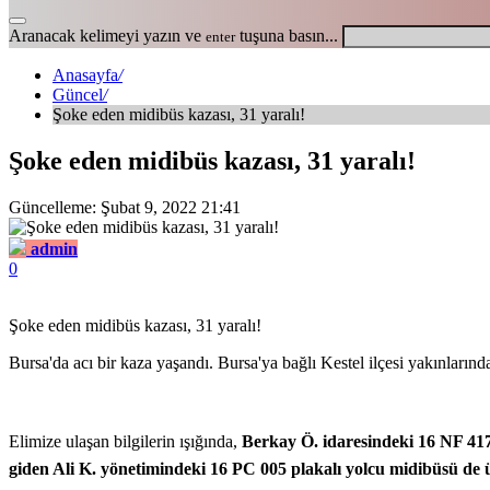
Aranacak kelimeyi yazın ve
tuşuna basın...
enter
Anasayfa
/
Güncel
/
Şoke eden midibüs kazası, 31 yaralı!
Şoke eden midibüs kazası, 31 yaralı!
Güncelleme: Şubat 9, 2022 21:41
admin
0
Şoke eden midibüs kazası, 31 yaralı!
Bursa'da acı bir kaza yaşandı. Bursa'ya bağlı Kestel ilçesi yakınlarınd
Elimize ulaşan bilgilerin ışığında,
Berkay Ö. idaresindeki 16 NF 417 
giden Ali K. yönetimindeki 16 PC 005 plakalı yolcu midibüsü de ü