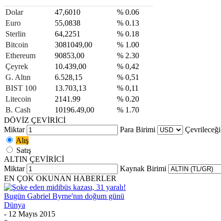
Dolar
47,6010
% 0.06
Euro
55,0838
% 0.13
Sterlin
64,2251
% 0.18
Bitcoin
3081049,00
% 1.00
Ethereum
90853,00
% 2.30
Çeyrek
10.439,00
% 0,42
G. Altın
6.528,15
% 0,51
BIST 100
13.703,13
% 0,11
Litecoin
2141.99
% 0.20
B. Cash
10196.49,00
% 1.70
DÖVİZ ÇEVİRİCİ
Miktar
Para Birimi
Çevrileceği
Alış
Satış
ALTIN ÇEVİRİCİ
Miktar
Kaynak Birimi
EN ÇOK OKUNAN HABERLER
Bugün Gabriel Byrne'nın doğum günü
Dünya
- 12 Mayıs 2015