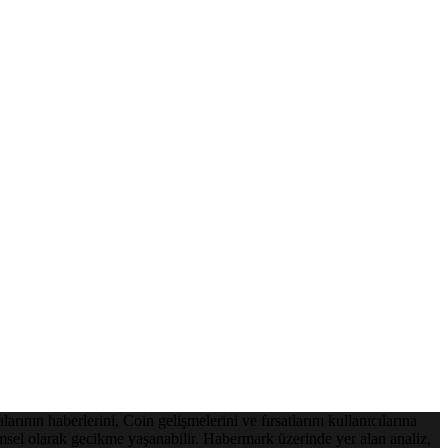
ının haberlerini, Coin gelişmelerini ve fırsatlarını kullanıcılarına
emsel olarak gecikme yaşanabilir. Habermark üzerinde yer alan analiz,