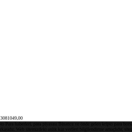
3081049,00
Para haberleri, para piyasası Binance ve önde gelen kripto para borsalar
asıdır. Web sitemizdeki anlık kur verileri bilgilendirme amaçlıdır, sit