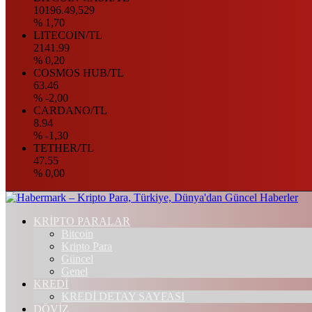
10196.49,529
% 1,70
LITECOIN/TL
2141.99
% 0,20
COSMOS HUB/TL
63.46
% -2,00
CARDANO/TL
8.94
% -1,30
TETHER/TL
47.55
% 0,00
KRİPTO PARALAR
Bitcoin
Kripto Para
Güncel
Genel
KREDİ
KREDİ DETAY SAYFASI
DÖVİZ