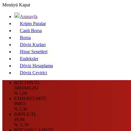
Menüyü Kapat
Anasayfa
Kripto Paralar
Canlı Borsa
Borsa
Döviz Kurları
Hisse Senetleri
Endeksler
Döviz Hesaplama
Döviz Çevirici
BITCOIN/TL
3081049,261
% 1,00
ETHEREUM/TL
90853
% 2,30
RIPPLE/TL
49.94
% -1,50
BITCOIN CASH/TL