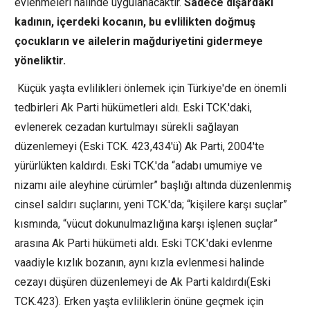
evlenmeleri halinde uygulanacaktır.
Sadece dışardaki
kadının, içerdeki kocanın, bu evlilikten doğmuş
çocukların ve ailelerin mağduriyetini gidermeye
yöneliktir.
Küçük yaşta evlilikleri önlemek için Türkiye'de en önemli
tedbirleri Ak Parti hükümetleri aldı. Eski TCK.'daki,
evlenerek cezadan kurtulmayı sürekli sağlayan
düzenlemeyi (Eski TCK. 423,434'ü) Ak Parti, 2004'te
yürürlükten kaldırdı. Eski TCK.'da “adabı umumiye ve
nizamı aile aleyhine cürümler” başlığı altında düzenlenmiş
cinsel saldırı suçlarını, yeni TCK.'da; “kişilere karşı suçlar”
kısmında, “vücut dokunulmazlığına karşı işlenen suçlar”
arasına Ak Parti hükümeti aldı. Eski TCK.'daki evlenme
vaadiyle kızlık bozanın, aynı kızla evlenmesi halinde
cezayı düşüren düzenlemeyi de Ak Parti kaldırdı(Eski
TCK.423). Erken yaşta evliliklerin önüne geçmek için