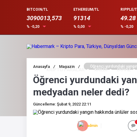
BITCOIN/TL
ETHEREUM/TL
RIPPLE/T
3090013,573
91314
49.28
% -0,20
% 0,00
% -0,20
Öğrenci yurdundaki yangın
Anasayfa
/
Magazin
/
KRİPTO PARALAR
KREDİ
DÖVİZ
Öğrenci yurdundaki yan
medyadan neler dedi?
Güncelleme: Şubat 9, 2022 22:11
admin