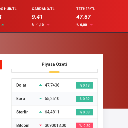
S HUB/TL
CARDANO/TL
TETHER/TL
1
9.41
47.67
% -1,10
% 0,00
Piyasa Özeti
Dolar
47,7436
% 0.18
Euro
55,2510
% 0.32
Sterlin
64,4811
% 0.38
Bitcoin
3090013,00
% -0.20