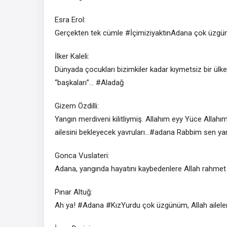
Esra Erol:
Gerçekten tek cümle #İçimiziyaktınAdana çok üzgün
İlker Kaleli:
Dünyada çocukları bizimkiler kadar kıymetsiz bir ülk
“başkaları”… #Aladağ
Gizem Özdilli:
Yangın merdiveni kilitliymiş. Allahım eyy Yüce Allah
ailesini bekleyecek yavruları…#adana Rabbim sen yar
Gonca Vuslateri:
Adana, yangında hayatını kaybedenlere Allah rahmet ey
Pınar Altuğ:
Ah ya! #Adana #KızYurdu çok üzgünüm, Allah aileler