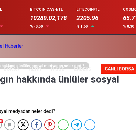
L
BITCOIN CASH/TL
LITECOIN/TL
COSMO
10289.02,178
2205.96
65.7
% -0,50
% 1,60
% 0,30
 hakkında ünlüler sosyal medyadan neler dedi?
CANLI BORSA
BORSA
ALTIN
HİSSE
ENDEKS
gın hakkında ünlüler sosyal
0