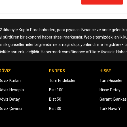
tibariyle Kripto Para haberleri, para piyasası Binance ve önde gelen krip
yi sürdüren bir ekonomi haber sitesi markasıdır. Web sitemizdeki anlık ku
anlık güncellemeler bilgilendirme amaçlı olup, yönlendirme ile gidilerek 
nlikle sorumlu değildir. Habermark.com Binance affiliate üyesidir. Hab
DÖVİZ
ENDEKS
HİSSE
Döviz Kurları
Tüm Endeksler
Tüm Hisseler
Döviz Hesapla
Bist 100
Hisse Detay
Döviz Detay
Bist 50
Garanti Bankas
Döviz Çevirici
Bist 30
Türk Hava Y.