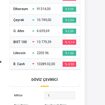
Ethereum
91314,00
% 0.00
Çeyrek
10.749,00
% 2,54
G. Altın
6.659,69
% 2,59
BIST 100
13.779,39
% -0,14
Litecoin
2205.96
% 1.60
ne
B. Cash
10289.02,00
% -0.50
DÖVİZ ÇEVİRİCİ
Miktar