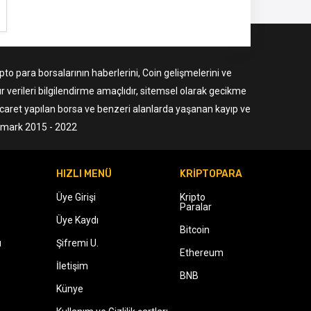
to para borsalarının haberlerini, Coin gelişmelerini ve
r verileri bilgilendirme amaçlıdır, sitemsel olarak gecikme
ticaret yapılan borsa ve benzeri alanlarda yaşanan kayıp ve
ermark 2015 - 2022
HIZLI MENÜ
KRİPTOPARA
Üye Girişi
Kripto
Paralar
Üye Kaydı
Bitcoin
ı
Şifremi U.
Ethereum
İletişim
BNB
Künye