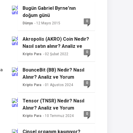
Bugün Gabriel Byrne'nın
doğum günü
0
Dünya
- 12 Mayıs 2015
Akropolis (AKRO) Coin Nedir?
Nasıl satın alınır? Analiz ve
0
yorum
Kripto Para
- 02 Şubat 2022
da
BounceBit (BB) Nedir? Nasıl
Alınır? Analiz ve Yorum
0
Kripto Para
- 01 Ağustos 2024
Tensor (TNSR) Nedir? Nasıl
Alınır? Analiz ve Yorum
0
Kripto Para
- 10 Temmuz 2024
Cinsel organım kaşınıyor?