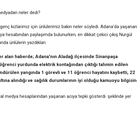
medyadan neler dedi?
enç kızlarımız için ünlülerimiz bakın neler söyledi. Adana'da yaşanan
ya hesabından paylaşımda bulunurken, en dikkat çekici çıkış Nurgül
ında ünlülerin yazdıkları.
er alan haberde; Adana'nın Aladağ ilçesinde Sinanpaşa
 öğrenci yurdunda elektrik kontağından çıktığı tahmin edilen
öndürülen yangında 1 görevli ve 11 öğrenci hayatını kaybetti, 22
ltına alındığı ve sağılık durumlarının iyi olduğu kamuoyu bilgisi
al medya hesaplarından yaşanan acıya tepki gösterdi. şeklinde yer