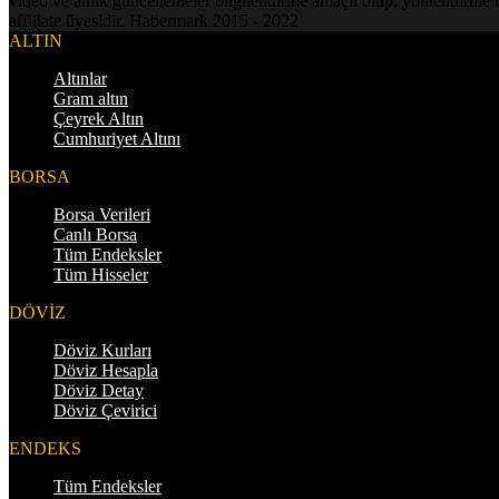
video ve anlık güncellemeler bilgilendirme amaçlı olup, yönlendirme i
affiliate üyesidir. Habermark 2015 - 2022
ALTIN
Altınlar
Gram altın
Çeyrek Altın
Cumhuriyet Altını
BORSA
Borsa Verileri
Canlı Borsa
Tüm Endeksler
Tüm Hisseler
DÖVİZ
Döviz Kurları
Döviz Hesapla
Döviz Detay
Döviz Çevirici
ENDEKS
Tüm Endeksler