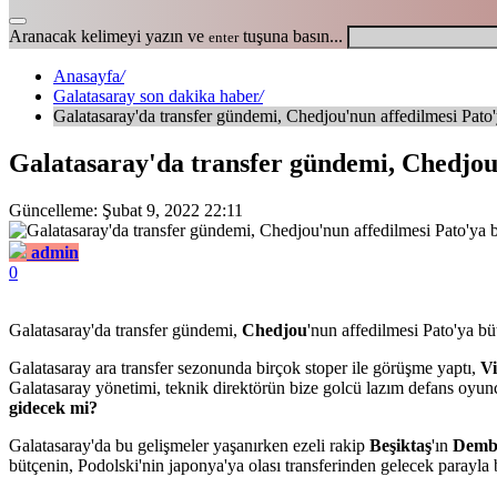
Aranacak kelimeyi yazın ve
tuşuna basın...
enter
Anasayfa
/
Galatasaray son dakika haber
/
Galatasaray'da transfer gündemi, Chedjou'nun affedilmesi Pato'
Galatasaray'da transfer gündemi, Chedjou
Güncelleme: Şubat 9, 2022 22:11
admin
0
Galatasaray'da transfer gündemi,
Chedjou
'nun affedilmesi Pato'ya bü
Galatasaray ara transfer sezonunda birçok stoper ile görüşme yaptı,
V
Galatasaray yönetimi, teknik direktörün bize golcü lazım defans oyun
gidecek mi?
Galatasaray'da bu gelişmeler yaşanırken ezeli rakip
Beşiktaş
'ın
Demb
bütçenin, Podolski'nin japonya'ya olası transferinden gelecek parayla bir