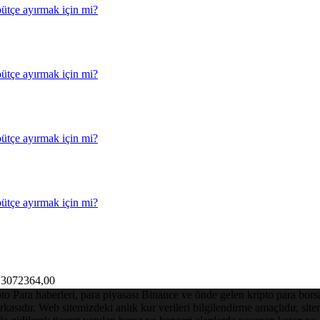
3072364,00
Para haberleri, para piyasası Binance ve önde gelen kripto para borsalar
asıdır. Web sitemizdeki anlık kur verileri bilgilendirme amaçlıdır, sit