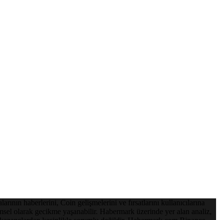
ının haberlerini, Coin gelişmelerini ve fırsatlarını kullanıcılarına
emsel olarak gecikme yaşanabilir. Habermark üzerinde yer alan analiz,