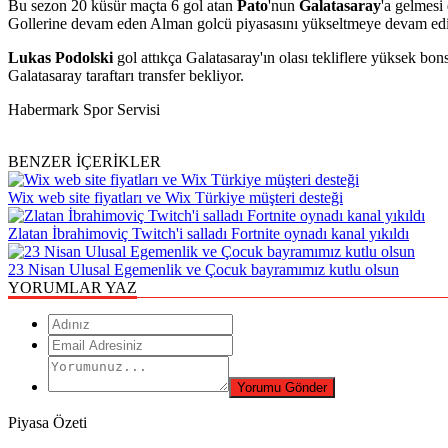
Bu sezon 20 küsür maçta 6 gol atan
Pato
'nun
Galatasaray
'a gelmesi
Gollerine devam eden Alman golcü piyasasını yükseltmeye devam edi
Lukas Podolski
gol attıkça Galatasaray'ın olası tekliflere yüksek bo
Galatasaray taraftarı transfer bekliyor.
Habermark Spor Servisi
BENZER İÇERİKLER
Wix web site fiyatları ve Wix Türkiye müşteri desteği
Zlatan İbrahimoviç Twitch'i salladı Fortnite oynadı kanal yıkıldı
23 Nisan Ulusal Egemenlik ve Çocuk bayramımız kutlu olsun
YORUMLAR YAZ
Piyasa Özeti