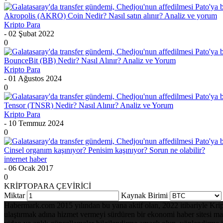
Akropolis (AKRO) Coin Nedir? Nasıl satın alınır? Analiz ve yorum
Kripto Para
- 02 Şubat 2022
0
BounceBit (BB) Nedir? Nasıl Alınır? Analiz ve Yorum
Kripto Para
- 01 Ağustos 2024
0
Tensor (TNSR) Nedir? Nasıl Alınır? Analiz ve Yorum
Kripto Para
- 10 Temmuz 2024
0
Cinsel organım kaşınıyor? Penisim kaşınıyor? Sorun ne olabilir?
internet haber
- 06 Ocak 2017
0
KRİPTOPARA ÇEVİRİCİ
Miktar
Kaynak Birimi
Habermark.com 2015 yılından bu yana aktif olan, 2022 itibariyle Kripto 
ulaştırmak adına hizmet vermeyi sürdüren bir ekonomi haber sitesi mark