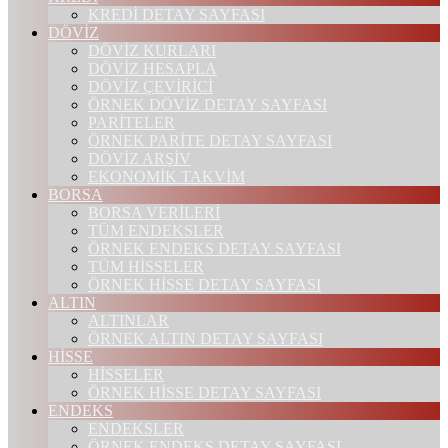
KREDİ DETAY SAYFASI
DÖVİZ
DÖVİZ KURLARI
DÖVİZ HESAPLA
DÖVİZ ÇEVİRİCİ
ÖRNEK DÖVİZ DETAY SAYFASI
PARİTELER
ÖRNEK PARİTE DETAY SAYFASI
DÖVİZ ARŞİV
EKONOMİK TAKVİM
BORSA
BORSA VERİLERİ
TÜM ENDEKSLER
ÖRNEK ENDEKS DETAY SAYFASI
TÜM HİSSELER
ÖRNEK HİSSE DETAY SAYFASI
ALTIN
ALTINLAR
ÖRNEK ALTIN DETAY SAYFASI
HİSSE
HİSSELER
ÖRNEK HİSSE DETAY SAYFASI
ENDEKS
ENDEKSLER
ÖRNEK ENDEKS DETAY SAYFASI