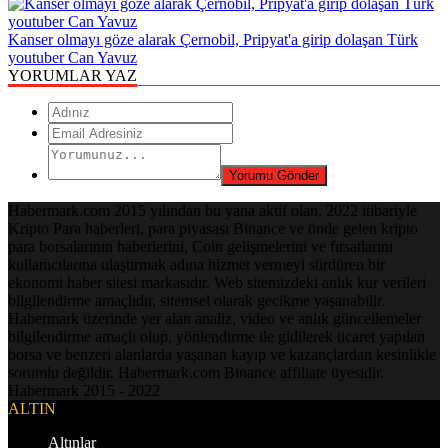
Kanser olmayı göze alarak Çernobil, Pripyat'a girip dolaşan Türk
youtuber Can Yavuz
YORUMLAR YAZ
Habermark.com 2015 yılından bu yana aktif olan, 2022 itibariyle
Kripto Para haberleri, para piyasası Binance ve önde gelen kripto
para borsalarının haberlerini, Coin gelişmelerini ve fırsatlarını
kullanıcılarına ulaştırmak adına hizmet vermeyi sürdüren bir
ekonomi haber sitesi markasıdır. Web sitemizdeki anlık kur verileri
bilgilendirme amaçlıdır, sitemsel olarak gecikme yaşanabilir.
Habermark üzerinde yer alan analiz, video ve anlık güncellemeler
bilgilendirme amaçlı olup, yönlendirme ile gidilerek ticaret yapılan
borsa ve benzeri alanlarda yaşanan kayıp ve kazançlardan kesinlikle
sorumlu değildir. Habermark.com Binance affiliate üyesidir.
Habermark 2015 - 2022
ALTIN
Altınlar