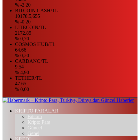
% -2,20
BITCOIN CASH/TL
10178.5,655
% -0,20
LITECOIN/TL
2172.85
% 0,70
COSMOS HUB/TL
64.66
% 0,20
CARDANO/TL
9.54
% 4,90
TETHER/TL
47.65
% 0,00
KRİPTO PARALAR
Bitcoin
Kripto Para
Güncel
Genel
KREDİ