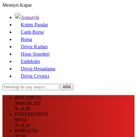
Menüyü Kapat
Anasayfa
Kripto Paralar
Canlı Borsa
Borsa
Döviz Kurları
Hisse Senetleri
Endeksler
Döviz Hesaplama
Döviz Çevirici
BITCOIN/TL
3066136,320
% -0,30
ETHEREUM/TL
90553
% -0,20
RIPPLE/TL
48.98