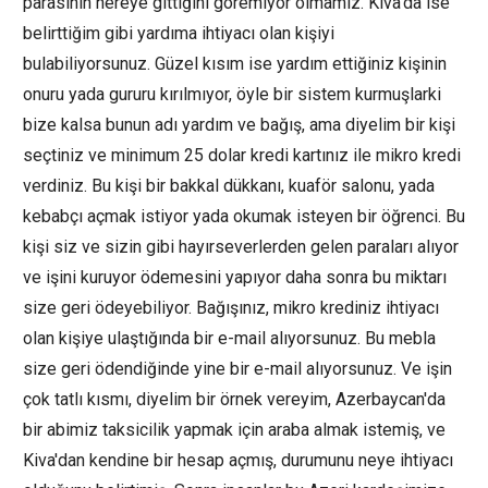
parasının nereye gittiğini göremiyor olmamız. Kiva'da ise
belirttiğim gibi yardıma ihtiyacı olan kişiyi
bulabiliyorsunuz. Güzel kısım ise yardım ettiğiniz kişinin
onuru yada gururu kırılmıyor, öyle bir sistem kurmuşlarki
bize kalsa bunun adı yardım ve bağış, ama diyelim bir kişi
seçtiniz ve minimum 25 dolar kredi kartınız ile mikro kredi
verdiniz. Bu kişi bir bakkal dükkanı, kuaför salonu, yada
kebabçı açmak istiyor yada okumak isteyen bir öğrenci. Bu
kişi siz ve sizin gibi hayırseverlerden gelen paraları alıyor
ve işini kuruyor ödemesini yapıyor daha sonra bu miktarı
size geri ödeyebiliyor. Bağışınız, mikro krediniz ihtiyacı
olan kişiye ulaştığında bir e-mail alıyorsunuz. Bu mebla
size geri ödendiğinde yine bir e-mail alıyorsunuz. Ve işin
çok tatlı kısmı, diyelim bir örnek vereyim, Azerbaycan'da
bir abimiz taksicilik yapmak için araba almak istemiş, ve
Kiva'dan kendine bir hesap açmış, durumunu neye ihtiyacı