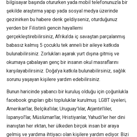
bilgisayar başında otururken yada mobil telefonunuzla bir
şekilde araştırma yapıp yada sosyal medya üzerinde
gezinirken bu habere denk geldiyseniz, oturduğunuz
yerden bir Filistinli gencin hayallerni
gerçekleştirebilirsiniz, Afrika'da iç savaştan parçalanmış
babasız kalmış 5 çocuklu tek anneli bir aileye katkıda
bulunabilirsiniz. Zorlukları aşarak yurt dışına gitmiş ve
okumaya çabalayan genç bir insanın okul masraflarını
karşılayabilirsiniz. Doğa'ya katkıla bulunabilirsiniz, sağlık
sorunu yaşayan kişilere yardım edebilirsiniz.
Bunun haricinde yabancı bir kuruluş olduğu için çoğunlukla
facebook grupları gibi topluluklar kurulmuş. LGBT üyeleri,
Amerikan'lar, Belçika'lılar, Uruguay'lılar, Arjantin'liler,
İspanyol'lar, Müslüman'lar, Hristiyanlar, Yahudi'ler her dini
inanıştan her ırktan, her ülkeden birçok insan bir araya
gelmiş ve yardıma ihtiyacı olan kişilere yardım ediyor. Bizi