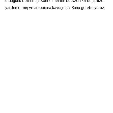
olduğunu belirtimiş. Sonra insanlar bu Azeri kardeşimize
yardım etmiş ve arabasına kavuşmuş. Bunu görebiliyoruz.