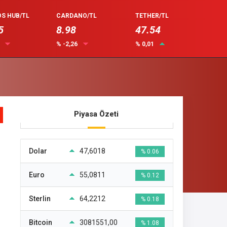
S HUB/TL
CARDANO/TL
TETHER/TL
5
8.98
47.54
4
% -2,26
% 0,01
Piyasa Özeti
Dolar
47,6018
% 0.06
Euro
55,0811
% 0.12
Sterlin
64,2212
% 0.18
Bitcoin
3081551,00
% 1.08