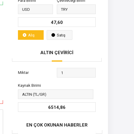
Para Birimi
Çevrileceği Birim
47,60
Alış
Satış
ALTIN ÇEVİRİCİ
Miktar
Kaynak Birimi
6514,86
EN ÇOK OKUNAN HABERLER