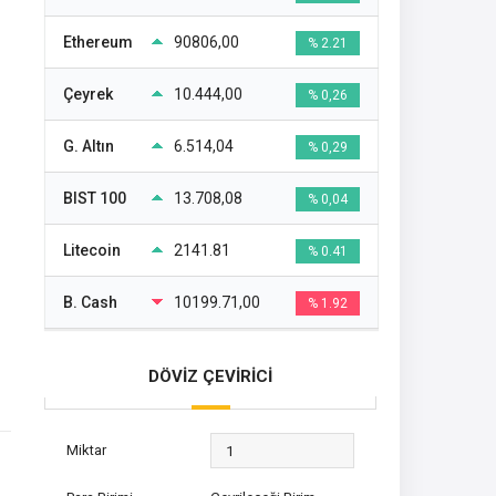
Ethereum
90806,00
% 2.21
Çeyrek
10.444,00
% 0,26
G. Altın
6.514,04
% 0,29
BIST 100
13.708,08
% 0,04
Litecoin
2141.81
% 0.41
B. Cash
10199.71,00
% 1.92
DÖVİZ ÇEVİRİCİ
Miktar