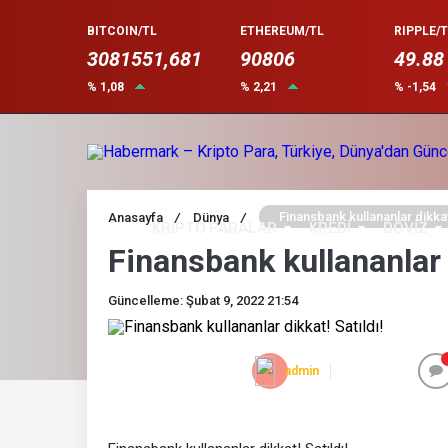
BITCOIN/TL
ETHEREUM/TL
RIPPLE/T
3081551,681
90806
49.88
% 1,08
% 2,21
% -1,54
Finansbank kullananlar dikkat!
Anasayfa
/
Dünya
/
KRİPTO PARALAR
KREDİ
DÖVİZ
Finansbank kullananlar d
Güncelleme: Şubat 9, 2022 21:54
admin