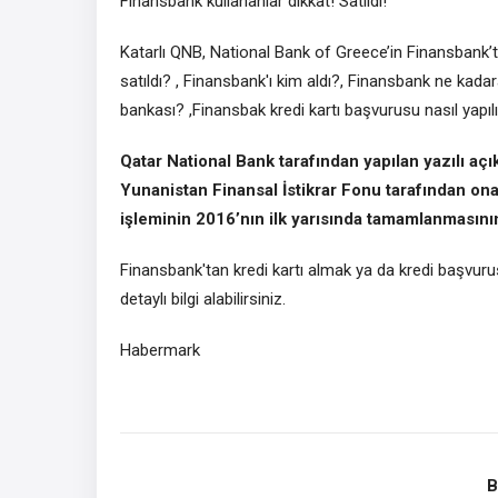
Finansbank kullananlar dikkat! Satıldı!
Katarlı QNB, National Bank of Greece’in Finansbank’ta
satıldı? , Finansbank'ı kim aldı?, Finansbank ne kad
bankası? ,Finansbak kredi kartı başvurusu nasıl yapıl
Qatar National Bank tarafından yapılan yazılı aç
Yunanistan Finansal İstikrar Fonu tarafından on
işleminin 2016’nın ilk yarısında tamamlanmasını
Finansbank'tan kredi kartı almak ya da kredi başvurus
detaylı bilgi alabilirsiniz.
Habermark
B