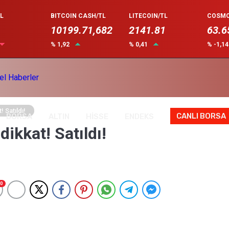
L
BITCOIN CASH/TL
LITECOIN/TL
COSMO
10199.71,682
2141.81
63.6
% 1,92
% 0,41
% -1,1
 Satıldı!
CANLI BORSA
BORSA
ALTIN
HİSSE
ENDEKS
ikkat! Satıldı!
0