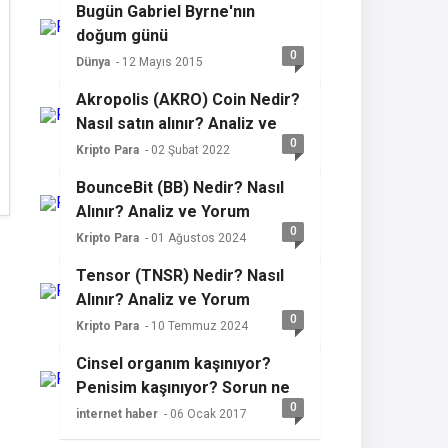
Bugün Gabriel Byrne'nın
doğum günü
0
Dünya
- 12 Mayıs 2015
Akropolis (AKRO) Coin Nedir?
Nasıl satın alınır? Analiz ve
0
yorum
Kripto Para
- 02 Şubat 2022
BounceBit (BB) Nedir? Nasıl
Alınır? Analiz ve Yorum
0
Kripto Para
- 01 Ağustos 2024
Tensor (TNSR) Nedir? Nasıl
Alınır? Analiz ve Yorum
0
Kripto Para
- 10 Temmuz 2024
Cinsel organım kaşınıyor?
Penisim kaşınıyor? Sorun ne
0
olabilir?
internet haber
- 06 Ocak 2017