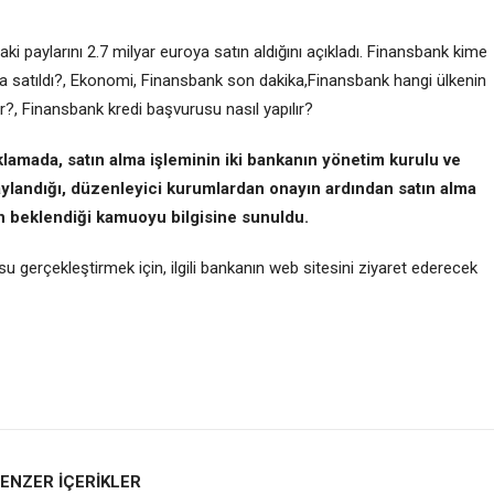
ki paylarını 2.7 milyar euroya satın aldığını açıkladı. Finansbank kime
ara satıldı?, Ekonomi, Finansbank son dakika,Finansbank hangi ülkenin
ır?, Finansbank kredi başvurusu nasıl yapılır?
ıklamada, satın alma işleminin iki bankanın yönetim kurulu ve
aylandığı, düzenleyici kurumlardan onayın ardından satın alma
n beklendiği kamuoyu bilgisine sunuldu.
u gerçekleştirmek için, ilgili bankanın web sitesini ziyaret ederecek
ENZER İÇERİKLER