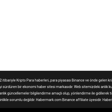
tibariyle Kripto Para haberleri, para piyasası Binance ve önde gelen krip
yi sürdüren bir ekonomi haber sitesi markasıdır. Web sitemizdeki anlık ku
anlık güncellemeler bilgilendirme amaçlı olup, yönlendirme ile gidilerek 
nlikle sorumlu değildir. Habermark.com Binance affiliate üyesidir. Hab