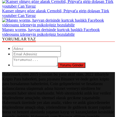
Kanser olmayı göze alarak Çernobil, Pripyat'a girip dolaşan Türk
youtuber Can Yavuz
Mango worms, hayvan derisinde kurtçuk başlıklı Facebook
videosunu izlemeyin psikolojiniz bozulabilir
YORUMLAR YAZ
Habermark.com 2015 yılından bu yana aktif olan, 2022 itibariyle
Kripto Para haberleri, para piyasası Binance ve önde gelen kripto
para borsalarının haberlerini, Coin gelişmelerini ve fırsatlarını
kullanıcılarına ulaştırmak adına hizmet vermeyi sürdüren bir
ekonomi haber sitesi markasıdır. Web sitemizdeki anlık kur verileri
bilgilendirme amaçlıdır, sitemsel olarak gecikme yaşanabilir.
Habermark üzerinde yer alan analiz, video ve anlık güncellemeler
bilgilendirme amaçlı olup, yönlendirme ile gidilerek ticaret yapılan
borsa ve benzeri alanlarda yaşanan kayıp ve kazançlardan kesinlikle
sorumlu değildir. Habermark.com Binance affiliate üyesidir.