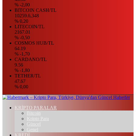
% -2,00
BITCOIN CASH/TL
10259.6,348
% 0,20
LITECOIN/TL
2167.01
% -0,50
COSMOS HUB/TL
64.19
% -1,70
CARDANO/TL
9.56
% -1,80
TETHER/TL
47.67
% 0,00
KRİPTO PARALAR
Bitcoin
Kripto Para
Güncel
Genel
KREDİ