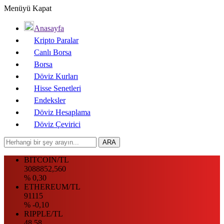
Menüyü Kapat
Anasayfa
Kripto Paralar
Canlı Borsa
Borsa
Döviz Kurları
Hisse Senetleri
Endeksler
Döviz Hesaplama
Döviz Çevirici
BITCOIN/TL
3088852,560
% 0,30
ETHEREUM/TL
91115
% -0,10
RIPPLE/TL
48.58