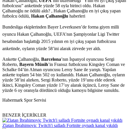
Hakan Çalhanoğlu,
UEFA
’nın düzenlediği “Yılın en iyi çıkış yapan
futbolcusu” anketinde yüzde 58 oyla birinci oldu. Hakan
Çalhanoğlu ne ödülü aldı? , Hakan Çalhanoğlu en iyi çıkış yapan
futbolcu ödülü,
Hakan Çalhanoğlu
haberleri
Bundesliga ekiplerinden Bayer Leverkusen’de forma giyen milli
oyuncu Hakan Çalhanoğlu, UEFA’nın Şampiyonlar Ligi Twitter
hesabından başlattığı 2015 yılının en iyi çıkış yapan futbolcusu
anketinde, oyların yüzde 58’ini alarak zirvede yer aldı.
Ankette Çalhanoğlu,
Barcelona
’nın İspanyol oyuncusu Sergi
Roberto,
Bayern Münih
’in Fransız futbolcusu Kingsley Coman ve
Schalke 04’ün Alman oyuncusu Leroy Sane ile yarıştı. Yapılan
ankette toplam 54 bin 502 oy kullanıldı. Hakan Çalhanoğlu, oyların
yüzde 58’ini alırken, Sergi Roberto, yüzde 19’unu elde ederek
ikinci, Kingsley Coman yüzde 17’oy alarak üçüncü, Leroy Sane de
yüzde 6 oy oranıyla dördüncü olduğu kamoyu bilgisine sunuldu.
Habermark Spor Servisi
BENZER İÇERİKLER
Zlatan İbrahimoviç Twitch'i salladı Fortnite oynadı kanal yıkıldı