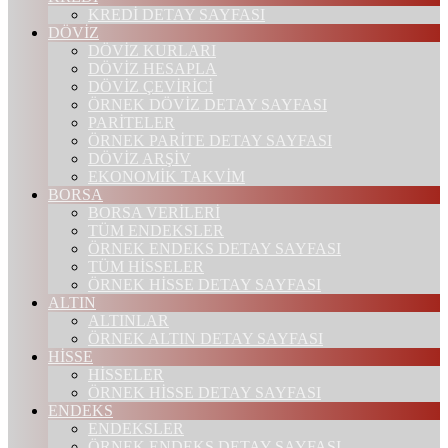
KREDİ DETAY SAYFASI
DÖVİZ
DÖVİZ KURLARI
DÖVİZ HESAPLA
DÖVİZ ÇEVİRİCİ
ÖRNEK DÖVİZ DETAY SAYFASI
PARİTELER
ÖRNEK PARİTE DETAY SAYFASI
DÖVİZ ARŞİV
EKONOMİK TAKVİM
BORSA
BORSA VERİLERİ
TÜM ENDEKSLER
ÖRNEK ENDEKS DETAY SAYFASI
TÜM HİSSELER
ÖRNEK HİSSE DETAY SAYFASI
ALTIN
ALTINLAR
ÖRNEK ALTIN DETAY SAYFASI
HİSSE
HİSSELER
ÖRNEK HİSSE DETAY SAYFASI
ENDEKS
ENDEKSLER
ÖRNEK ENDEKS DETAY SAYFASI