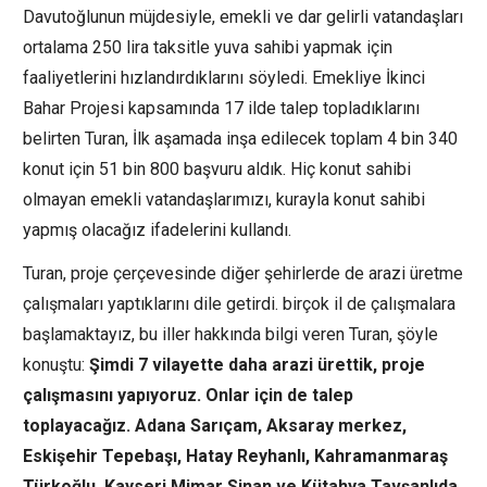
Davutoğlunun müjdesiyle, emekli ve dar gelirli vatandaşları
ortalama 250 lira taksitle yuva sahibi yapmak için
faaliyetlerini hızlandırdıklarını söyledi. Emekliye İkinci
Bahar Projesi kapsamında 17 ilde talep topladıklarını
belirten Turan, İlk aşamada inşa edilecek toplam 4 bin 340
konut için 51 bin 800 başvuru aldık. Hiç konut sahibi
olmayan emekli vatandaşlarımızı, kurayla konut sahibi
yapmış olacağız ifadelerini kullandı.
Turan, proje çerçevesinde diğer şehirlerde de arazi üretme
çalışmaları yaptıklarını dile getirdi. birçok il de çalışmalara
başlamaktayız, bu iller hakkında bilgi veren Turan, şöyle
konuştu:
Şimdi 7 vilayette daha arazi ürettik, proje
çalışmasını yapıyoruz. Onlar için de talep
toplayacağız. Adana Sarıçam, Aksaray merkez,
Eskişehir Tepebaşı, Hatay Reyhanlı, Kahramanmaraş
Türkoğlu, Kayseri Mimar Sinan ve Kütahya Tavşanlıda