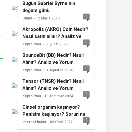
Bugün Gabriel Byrne'nın
doğum günü
0
Dünya
- 12 Mayıs 2015
Akropolis (AKRO) Coin Nedir?
Nasıl satın alınır? Analiz ve
0
yorum
Kripto Para
- 02 Şubat 2022
BounceBit (BB) Nedir? Nasıl
Alınır? Analiz ve Yorum
0
Kripto Para
- 01 Ağustos 2024
Tensor (TNSR) Nedir? Nasıl
Alınır? Analiz ve Yorum
0
Kripto Para
- 10 Temmuz 2024
Cinsel organım kaşınıyor?
Penisim kaşınıyor? Sorun ne
0
olabilir?
internet haber
- 06 Ocak 2017