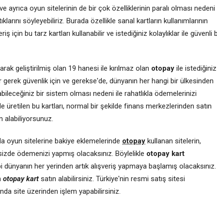
ve ayrıca oyun sitelerinin de bir çok özelliklerinin paralı olması nedeni
klarını söyleyebiliriz. Burada özellikle sanal kartların kullanımlarının
için bu tarz kartları kullanabilir ve istediğiniz kolaylıklar ile güvenli b
arak geliştirilmiş olan 19 hanesi ile kırılmaz olan
otopay
ile istediğiniz
lar gerek güvenlik için ve gerekse'de, dünyanın her hangi bir ülkesinden
bileceğiniz bir sistem olması nedeni ile rahatlıkla ödemelerinizi
 de üretilen bu kartları, normal bir şekilde finans merkezlerinden satın
ın alabiliyorsunuz.
 da oyun sitelerine bakiye eklemelerinde
otopay
kullanan sitelerin,
sizde ödemenizi yapmış olacaksınız. Böylelikle
otopay kart
bi dünyanın her yerinden artık alışveriş yapmaya başlamış olacaksınız.
n
otopay kart
satın alabilirsiniz. Türkiye'nin resmi satış sitesi
ında site üzerinden işlem yapabilirsiniz.