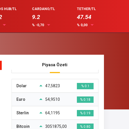
S HUB/TL
CARDANO/TL
TETHER/TL
2
9.2
47.54
0
% -0,70
% 0,00
Piyasa Özeti
Dolar
47,5823
% 0.1
Euro
54,9510
% 0.18
Sterlin
64,1195
% 0.19
Bitcoin
3051875,00
% 0.80