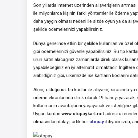
Son yıllarda internet üzerinden alışverişlerin artması 
ile milyonlarca kişinin farklı yöntemler ile ödeme yaptı
daha yaygın olması nedeni ile sizde oyun ya da alışveriş 
şekilde ödemelerinizi yapabilirsiniz.
Dünya genelinde etkin bir şekilde kullanılan ve özel ol
gibi ödemelerinizi güvenle yapabilirsiniz. Bu tip kart
ürün satın alacağınız zamanlarda direk olarak kullana
yapabileceğiniz en iyi alternatif olmaktadır. İngiltere
alabildiğiniz gibi, ülkemizde ise kartların kodlarını sat
Almış olduğunuz bu kodlar ile alışveriş sırasında ya
ödeme ekranlarında direk olarak 19 haneyi yazarak, 
kullanmanın avantajlarını yaşayacak ve istediğiniz gi
Uygun kurdan
www.otopaykart.net
adresi üzerinde
olmasından dolayı, artık her
otopay
ihtiyacınızda, an