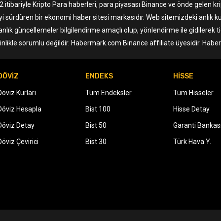
tibariyle Kripto Para haberleri, para piyasası Binance ve önde gelen krip
yi sürdüren bir ekonomi haber sitesi markasıdır. Web sitemizdeki anlık ku
anlık güncellemeler bilgilendirme amaçlı olup, yönlendirme ile gidilerek 
nlikle sorumlu değildir. Habermark.com Binance affiliate üyesidir. Hab
DÖVİZ
ENDEKS
HİSSE
Döviz Kurları
Tüm Endeksler
Tüm Hisseler
Döviz Hesapla
Bist 100
Hisse Detay
Döviz Detay
Bist 50
Garanti Bankas
Döviz Çevirici
Bist 30
Türk Hava Y.