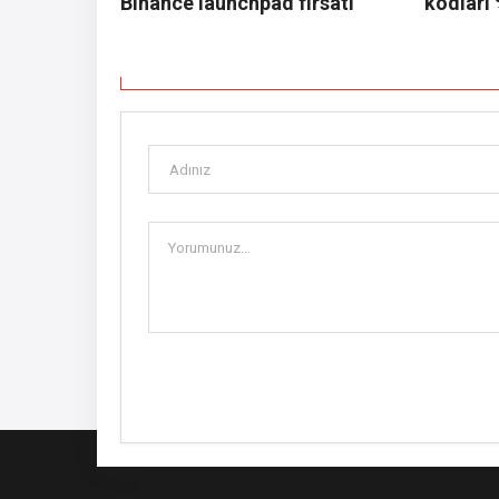
Binance launchpad fırsatı
kodları