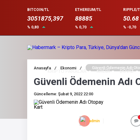
BITCOIN/TL
ETHEREUM/TL
RIPPLE/T
3051875,397
88885
50.68
% 0,80
% 0,70
% -0,70
Güvenli Ödemenin Adı Oto
Anasayfa
/
Ekonomi
/
KRİPTO PARALAR
KREDİ
DÖVİZ
Güvenli Ödemenin Adı 
Güncelleme: Şubat 9, 2022 22:00
admin