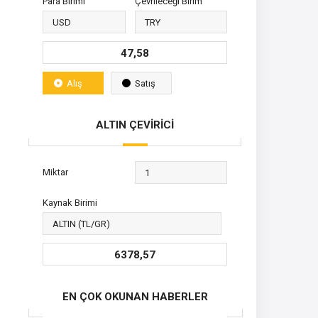
Para Birimi
Çevrileceği Birim
47,58
Alış
Satış
ALTIN ÇEVİRİCİ
Miktar
Kaynak Birimi
6378,57
EN ÇOK OKUNAN HABERLER