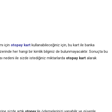
mı için
otopay kart
kullanabileceğiniz için, bu kart ile banka
zerinde her hangi bir kimlik bilginiz de bulunmayacaktır. Sonuçta bu
ı nedeni ile sizde istediğiniz miktarlarda
otopay kart
alarak
erine sizde artık
otopay
ile ödemelerinizi yapabilir ve güvenle