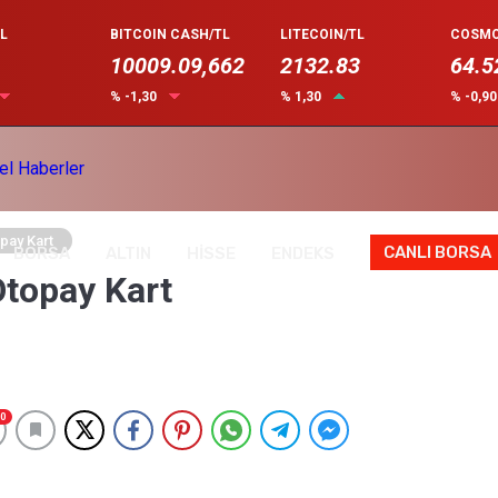
L
BITCOIN CASH/TL
LITECOIN/TL
COSMO
10009.09,662
2132.83
64.5
% -1,30
% 1,30
% -0,9
pay Kart
CANLI BORSA
BORSA
ALTIN
HİSSE
ENDEKS
Otopay Kart
0