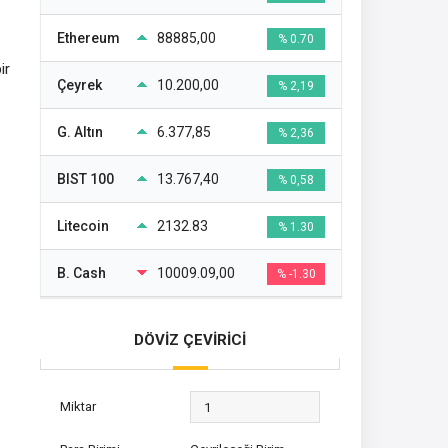
Ethereum
88885,00
% 0.70
ir
Çeyrek
10.200,00
% 2,19
G. Altın
6.377,85
% 2,36
BIST 100
13.767,40
% 0,58
Litecoin
2132.83
% 1.30
B. Cash
10009.09,00
% -1.30
DÖVİZ ÇEVİRİCİ
Miktar