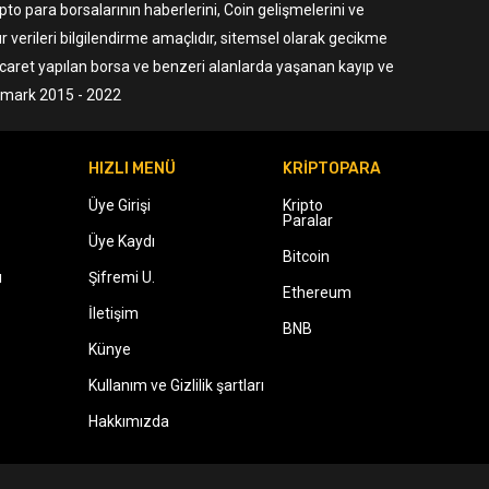
to para borsalarının haberlerini, Coin gelişmelerini ve
r verileri bilgilendirme amaçlıdır, sitemsel olarak gecikme
ticaret yapılan borsa ve benzeri alanlarda yaşanan kayıp ve
ermark 2015 - 2022
HIZLI MENÜ
KRİPTOPARA
Üye Girişi
Kripto
Paralar
Üye Kaydı
Bitcoin
ı
Şifremi U.
Ethereum
İletişim
BNB
Künye
Kullanım ve Gizlilik şartları
Hakkımızda