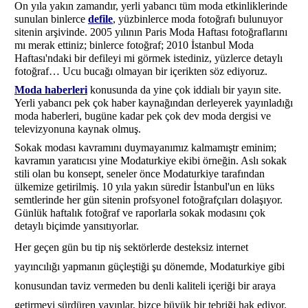
On yıla yakın zamandır, yerli yabancı tüm moda etkinliklerinde 
sunulan binlerce 
defile
, yüzbinlerce moda fotoğrafı bulunuyor 
sitenin arşivinde. 2005 yılının Paris Moda Haftası fotoğraflarını 
mı merak ettiniz; binlerce fotoğraf; 2010 İstanbul Moda 
Haftası'ndaki bir defileyi mi görmek istediniz, yüzlerce detaylı 
fotoğraf… Ucu bucağı olmayan bir içerikten söz ediyoruz. 
Moda haberleri
konusunda da yine çok iddialı bir yayın site. 
Yerli yabancı pek çok haber kaynağından derleyerek yayınladığı 
moda haberleri, bugüne kadar pek çok dev moda dergisi ve 
televizyonuna kaynak olmuş. 
Sokak modası kavramını duymayanımız kalmamıştr eminim; 
kavramın yaratıcısı yine Modaturkiye ekibi örneğin. Aslı sokak 
stili olan bu konsept, seneler önce Modaturkiye tarafından 
ülkemize getirilmiş. 10 yıla yakın süredir İstanbul'un en lüks 
semtlerinde her gün sitenin profsyonel fotoğrafçıları dolaşıyor. 
Günlük haftalık fotoğraf ve raporlarla sokak modasını çok 
detaylı biçimde yansıtıyorlar. 
Her geçen gün bu tip niş sektörlerde desteksiz internet 
yayıncılığı yapmanın güçleştiği şu dönemde, Modaturkiye gibi 
konusundan taviz vermeden bu denli kaliteli içeriği bir araya 
getirmeyi sürdüren yayınlar, bizce büyük bir tebriği hak ediyor. 