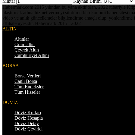
Miktar
Kaynak Birimi
Habermark.com 2015 yılından bu yana aktif olan, 2022 itibariyle Kripto 
ulaştırmak adına hizmet vermeyi sürdüren bir ekonomi haber sitesi mark
video ve anlık güncellemeler bilgilendirme amaçlı olup, yönlendirme i
affiliate üyesidir. Habermark 2015 - 2022
ALTIN
Altınlar
Gram altın
Çeyrek Altın
Cumhuriyet Altını
BORSA
Borsa Verileri
Canlı Borsa
Tüm Endeksler
Tüm Hisseler
DÖVİZ
Döviz Kurları
Döviz Hesapla
Döviz Detay
Döviz Çevirici