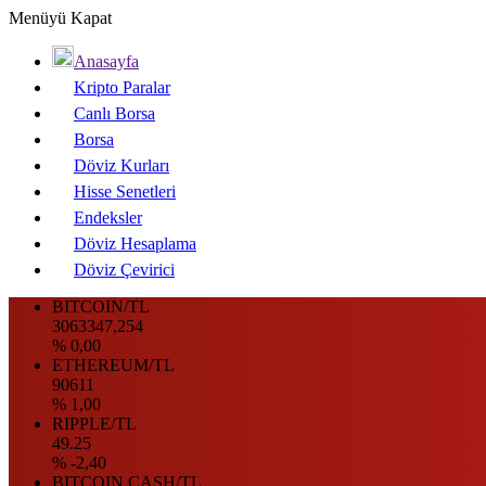
Menüyü Kapat
Anasayfa
Kripto Paralar
Canlı Borsa
Borsa
Döviz Kurları
Hisse Senetleri
Endeksler
Döviz Hesaplama
Döviz Çevirici
BITCOIN/TL
3063347,254
% 0,00
ETHEREUM/TL
90611
% 1,00
RIPPLE/TL
49.25
% -2,40
BITCOIN CASH/TL