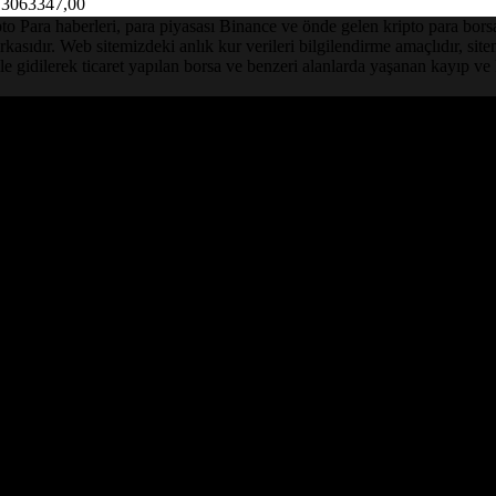
3063347,00
Para haberleri, para piyasası Binance ve önde gelen kripto para borsalar
asıdır. Web sitemizdeki anlık kur verileri bilgilendirme amaçlıdır, sit
le gidilerek ticaret yapılan borsa ve benzeri alanlarda yaşanan kayıp 