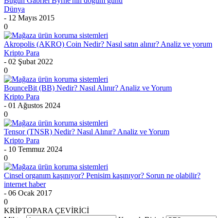
Bugün Gabriel Byrne'nın doğum günü
Dünya
- 12 Mayıs 2015
0
Akropolis (AKRO) Coin Nedir? Nasıl satın alınır? Analiz ve yorum
Kripto Para
- 02 Şubat 2022
0
BounceBit (BB) Nedir? Nasıl Alınır? Analiz ve Yorum
Kripto Para
- 01 Ağustos 2024
0
Tensor (TNSR) Nedir? Nasıl Alınır? Analiz ve Yorum
Kripto Para
- 10 Temmuz 2024
0
Cinsel organım kaşınıyor? Penisim kaşınıyor? Sorun ne olabilir?
internet haber
- 06 Ocak 2017
0
KRİPTOPARA ÇEVİRİCİ