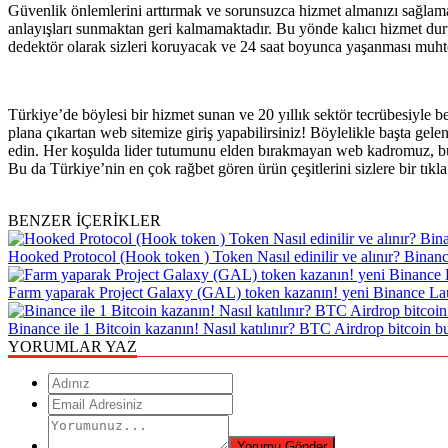
Güvenlik önlemlerini arttırmak ve sorunsuzca hizmet almanızı sağlama
anlayışları sunmaktan geri kalmamaktadır. Bu yönde kalıcı hizmet du
dedektör olarak sizleri koruyacak ve 24 saat boyunca yaşanması muht
Türkiye’de böylesi bir hizmet sunan ve 20 yıllık sektör tecrübesiyle 
plana çıkartan web sitemize giriş yapabilirsiniz! Böylelikle başta ge
edin. Her koşulda lider tutumunu elden bırakmayan web kadromuz, bu k
Bu da Türkiye’nin en çok rağbet gören ürün çeşitlerini sizlere bir tık
BENZER İÇERİKLER
Hooked Protocol (Hook token ) Token Nasıl edinilir ve alınır? Binanc
Farm yaparak Project Galaxy (GAL) token kazanın! yeni Binance Lau
Binance ile 1 Bitcoin kazanın! Nasıl katılınır? BTC Airdrop bitcoin but
YORUMLAR YAZ