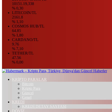
10151.19,338
% 0,30
LITECOIN/TL
2161.8
% 1,10
COSMOS HUB/TL
64.85
% 1,80
CARDANO/TL
9.76
% 7,10
TETHER/TL
47.56
% 0,00
KRİPTO PARALAR
Bitcoin
Kripto Para
Güncel
Genel
KREDİ
KREDİ DETAY SAYFASI
DÖVİZ