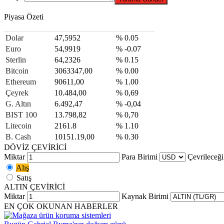
Piyasa Özeti
Dolar
47,5952
% 0.05
Euro
54,9919
% -0.07
Sterlin
64,2326
% 0.15
Bitcoin
3063347,00
% 0.00
Ethereum
90611,00
% 1.00
Çeyrek
10.484,00
% 0,69
G. Altın
6.492,47
% -0,04
BIST 100
13.798,82
% 0,70
Litecoin
2161.8
% 1.10
B. Cash
10151.19,00
% 0.30
DÖVİZ ÇEVİRİCİ
Miktar
Para Birimi
Çevrileceği
Alış
Satış
ALTIN ÇEVİRİCİ
Miktar
Kaynak Birimi
EN ÇOK OKUNAN HABERLER