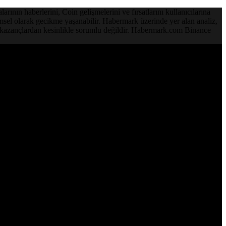
ının haberlerini, Coin gelişmelerini ve fırsatlarını kullanıcılarına
emsel olarak gecikme yaşanabilir. Habermark üzerinde yer alan analiz,
ve kazançlardan kesinlikle sorumlu değildir. Habermark.com Binance